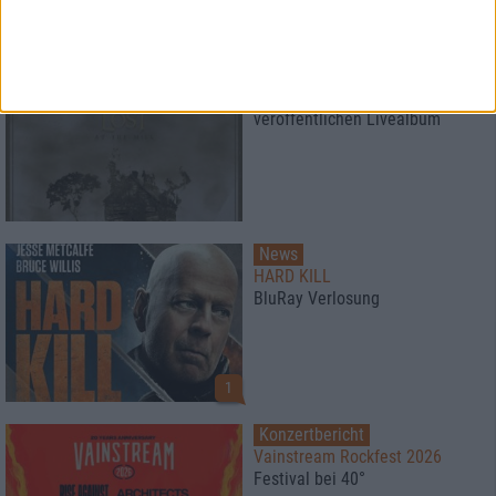
News
Paradise Lost
veröffentlichen Livealbum
News
HARD KILL
BluRay Verlosung
1
Konzertbericht
Vainstream Rockfest 2026
Festival bei 40°