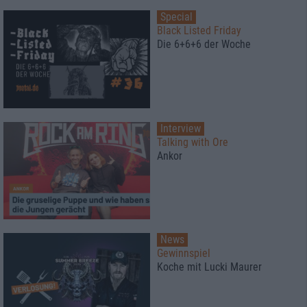
Special
Black Listed Friday
Die 6+6+6 der Woche
Interview
Talking with Ore
Ankor
News
Gewinnspiel
Koche mit Lucki Maurer