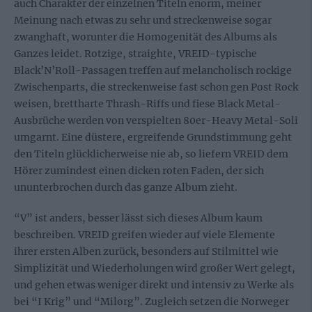
auch Charakter der einzelnen Titeln enorm, meiner
Meinung nach etwas zu sehr und streckenweise sogar
zwanghaft, worunter die Homogenität des Albums als
Ganzes leidet. Rotzige, straighte, VREID-typische
Black’N’Roll-Passagen treffen auf melancholisch rockige
Zwischenparts, die streckenweise fast schon gen Post Rock
weisen, brettharte Thrash-Riffs und fiese Black Metal-
Ausbrüche werden von verspielten 80er-Heavy Metal-Soli
umgarnt. Eine düstere, ergreifende Grundstimmung geht
den Titeln glücklicherweise nie ab, so liefern VREID dem
Hörer zumindest einen dicken roten Faden, der sich
ununterbrochen durch das ganze Album zieht.
“V” ist anders, besser lässt sich dieses Album kaum
beschreiben. VREID greifen wieder auf viele Elemente
ihrer ersten Alben zurück, besonders auf Stilmittel wie
Simplizität und Wiederholungen wird großer Wert gelegt,
und gehen etwas weniger direkt und intensiv zu Werke als
bei “I Krig” und “Milorg”. Zugleich setzen die Norweger