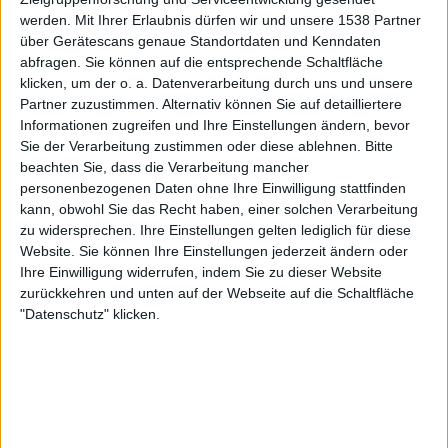
werden.
Mit Ihrer Erlaubnis dürfen wir und unsere 1538 Partner
Newsletter abonnieren
über Gerätescans genaue Standortdaten und Kenndaten
abfragen. Sie können auf die entsprechende Schaltfläche
klicken, um der o. a. Datenverarbeitung durch uns und unsere
Partner zuzustimmen. Alternativ können Sie auf detailliertere
Informationen zugreifen und Ihre Einstellungen ändern, bevor
Sie der Verarbeitung zustimmen oder diese ablehnen.
Bitte
beachten Sie, dass die Verarbeitung mancher
personenbezogenen Daten ohne Ihre Einwilligung stattfinden
kann, obwohl Sie das Recht haben, einer solchen Verarbeitung
zu widersprechen. Ihre Einstellungen gelten lediglich für diese
Vreid - V
Website. Sie können Ihre Einstellungen jederzeit ändern oder
Ihre Einwilligung widerrufen, indem Sie zu dieser Website
zurückkehren und unten auf der Webseite auf die Schaltfläche
BAND
VREID
"Datenschutz" klicken.
WERTUNG
7
/
10
USER-WERTUNG
9
/
10
STILE
ANZAHL SONGS
9