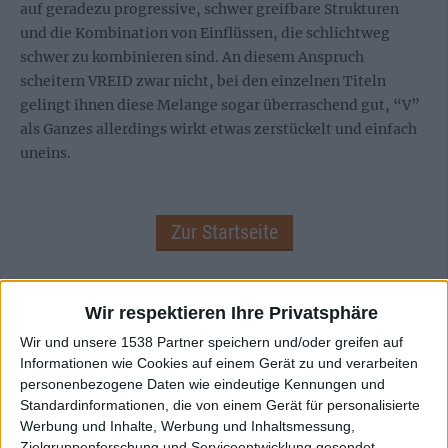
auf geradezu progressive, schwer greifbare Strukturen
und die Kombination von Einflüssen, die schlichtweg
schwer zu kombinieren sind. An diesem Anspruch
scheitern VREID zwar nicht, bei den einzelnen Titeln
gelingt ihnen diese Melange sogar überraschend gut, “V”
als Ganzes allerdings wirkt etwas zerstückelt und einfach
uneins.
Zur Startseite
03.02.2011
Wir respektieren Ihre Privatsphäre
Katharina
Wir und unsere 1538 Partner speichern und/oder greifen auf
Informationen wie Cookies auf einem Gerät zu und verarbeiten
personenbezogene Daten wie eindeutige Kennungen und
Standardinformationen, die von einem Gerät für personalisierte
Werbung und Inhalte, Werbung und Inhaltsmessung,
Zielgruppenforschung und Serviceentwicklung gesendet