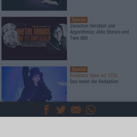
Special
Zwischen Herzblut und
Algorithmus: Attic Stories und
Twin Mill
Special
Rockharz Open Air 2026
Das meint die Redaktion
Special
Kaltenberger Ritterturnier 2026