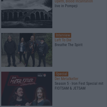
Opeth, Blood Incantation
live in Pompeji
Interview
Left To Die
Breathe The Spirit
Special
Der Metalkeller
Season 5 - Iron Fest Special mit
FlOTSAM & JETSAM