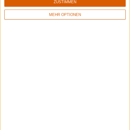
ZUSTIMMEN
MEHR OPTIONEN
Backstage | Rettungsdienst auf dem Summer Breeze
Über Zwischenwasser, Gehörschutz und Festivalapotheke.