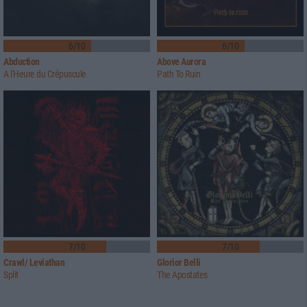
6/10
6/10
Abduction
Above Aurora
A l'Heure du Crépuscule
Path To Ruin
7/10
7/10
Crawl/ Leviathan
Glorior Belli
Split
The Apostates