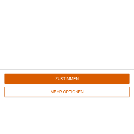
Vreid
Interview mit Sture zu "V"
Interview
Vreid
Interview mit Hváll zu "Milorg"
7 Kommentare zu Vreid - Lifehunger
ZUSTIMMEN
Sag Deine Meinung!
MEHR OPTIONEN
ClutchNixon
sagt:
24. September 2018 um 16:15 Uhr
Prima Review. Danke.