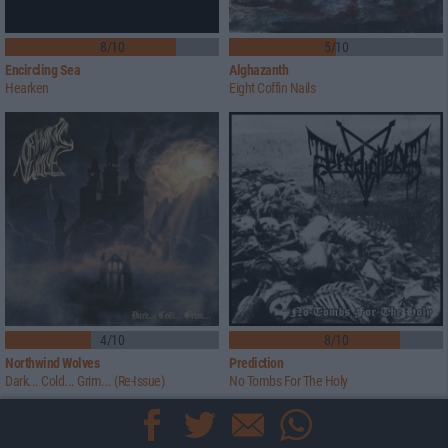
8/10
5/10
Encircling Sea
Alghazanth
Hearken
Eight Coffin Nails
4/10
8/10
Northwind Wolves
Prediction
Dark... Cold... Grim... (Re-Issue)
No Tombs For The Holy
Mehr
Reviews