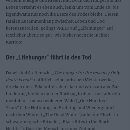
verleiht Energie und Kreativität. Doch der Hunger auf das
Leben verzehrt es eben auch, lenkt uns vom Ende ab, bis
irgendwann nur noch die Leere des Todes bleibt. Diesen
fatalen Zusammenhang zwischen Leben und Tod
herauszustellen, gelingt VREID auf „Lifehunger“ auf
textlicher Ebene so gut, wie bisher noch nie in ihrer
Karriere.
Der „Lifehunger“ führt in den Tod
Dabei sind Stellen wie „
The hunger for life reveals / Only
death is real
“ natürlich keine lyrischen Meisterwerke,
drücken diese Erkenntnis aber klar und wirksam aus. Zur
Linderung bleiben nur der Rückzug in den – notfalls rein
mentalen – menschenleeren Wald („One Hundred
Years“), die Hoffnung auf Frühling und Wiedergeburt
nach dem Winter („The Dead White“) oder die Flucht in
schwarzmagische Rituale („Black Rites in the Black
Nights“). Dass der Mensch in seiner Zeit und