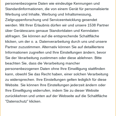
personenbezogene Daten wie eindeutige Kennungen und
drucklosen Sound. Das musikalische Können der Band
Standardinformationen, die von einem Gerät für personalisierte
ging deswegen leider etwas unter. Mit „Lifehunger“ ist
Werbung und Inhalte, Werbung und Inhaltsmessung,
dies zum Glück anders. VREID ist ein ausgereiftes Album
Zielgruppenforschung und Serviceentwicklung gesendet
gelungen, das immer noch unverkennbar nach der Band
werden.
Mit Ihrer Erlaubnis dürfen wir und unsere 1538 Partner
klingt, aber auch frischen Wind ins Songwriting bringt.
über Gerätescans genaue Standortdaten und Kenndaten
Der klare und druckvolle Sound trägt seinen Teil dazu bei.
abfragen. Sie können auf die entsprechende Schaltfläche
klicken, um der o. a. Datenverarbeitung durch uns und unsere
Partner zuzustimmen. Alternativ können Sie auf detailliertere
VREID haben sich weiterentwickelt
Informationen zugreifen und Ihre Einstellungen ändern, bevor
Sie der Verarbeitung zustimmen oder diese ablehnen.
Bitte
Die Band weiterhin auf den Begriff Black ´n Roll zu
beachten Sie, dass die Verarbeitung mancher
personenbezogenen Daten ohne Ihre Einwilligung stattfinden
reduzieren, greift hier zu kurz. Zumindest der Autor dieser
kann, obwohl Sie das Recht haben, einer solchen Verarbeitung
Zeilen hat dabei eher schwungvolle und unkomplizierte
zu widersprechen. Ihre Einstellungen gelten lediglich für diese
Party-Songs im Kopf. VREID hingegen sind auf
Website. Sie können Ihre Einstellungen jederzeit ändern oder
„Lifehunger“ sehr experimentierfreudig und verbauen auf
Ihre Einwilligung widerrufen, indem Sie zu dieser Website
dem Album verschiedene Einflüsse. Klar, manche Black-
zurückkehren und unten auf der Webseite auf die Schaltfläche
Metal-Riffs klingen so, als hätten sie
SATYRICON
schon
"Datenschutz" klicken.
vor Jahren verwendet. Andere Parts erinnern an
ENSLAVED
, ein rockiger Song mit schrägen Keyboard-