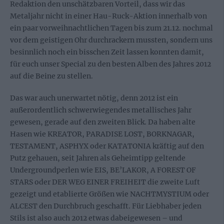
Redaktion den unschätzbaren Vorteil, dass wir das
Metaljahr nicht in einer Hau-Ruck-Aktion innerhalb von
ein paar vorweihnachtlichen Tagen bis zum 21.12. nochmal
vor dem geistigen Ohr durchrackern mussten, sondern uns
besinnlich noch ein bisschen Zeit lassen konnten damit,
für euch unser Special zu den besten Alben des Jahres 2012
auf die Beine zu stellen.
Das war auch unerwartet nötig, denn 2012 ist ein
außerordentlich schwerwiegendes metallisches Jahr
gewesen, gerade auf den zweiten Blick. Da haben alte
Hasen wie KREATOR, PARADISE LOST, BORKNAGAR,
TESTAMENT, ASPHYX oder KATATONIA kräftig auf den
Putz gehauen, seit Jahren als Geheimtipp geltende
Undergroundperlen wie EIS, BE’LAKOR, A FOREST OF
STARS oder DER WEG EINER FREIHEIT die zweite Luft
gezeigt und etablierte Größen wie NACHTMYSTIUM oder
ALCEST den Durchbruch geschafft. Für Liebhaber jeden
Stils ist also auch 2012 etwas dabeigewesen – und