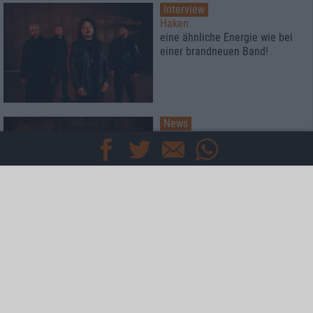
Interview
Haken
eine ähnliche Energie wie bei
einer brandneuen Band!
News
metal.de präsentiert:
Das Live-Video zu "Belligerence"
von The Ocean
News
metal.de präsentiert:
Das Video zu "Creature Of The
Abyss" von Joakem