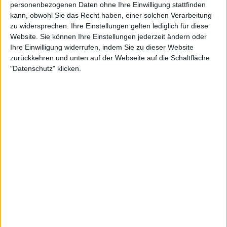
personenbezogenen Daten ohne Ihre Einwilligung stattfinden
kann, obwohl Sie das Recht haben, einer solchen Verarbeitung
Interessante Alben finden
zu widersprechen. Ihre Einstellungen gelten lediglich für diese
Website. Sie können Ihre Einstellungen jederzeit ändern oder
Auf der Suche nach neuer Mucke? Durchsuche unser Review-Archiv mit
Ihre Einwilligung widerrufen, indem Sie zu dieser Website
aktuell
38633
Reviews und lass Dich inspirieren!
zurückkehren und unten auf der Webseite auf die Schaltfläche
"Datenschutz" klicken.
Nach Wertung filtern
▼︎
von
bis
Punkten
Nach Genres filtern
►︎