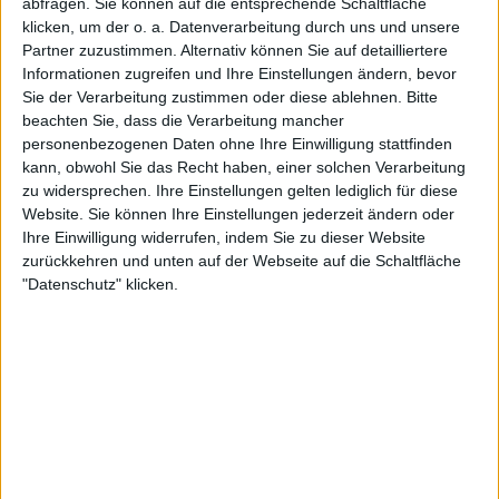
abfragen. Sie können auf die entsprechende Schaltfläche
Review
Review
klicken, um der o. a. Datenverarbeitung durch uns und unsere
Partner zuzustimmen. Alternativ können Sie auf detailliertere
Broilers
TDW
Informationen zugreifen und Ihre Einstellungen ändern, bevor
Santa Claus
Fountains
Sie der Verarbeitung zustimmen oder diese ablehnen.
Bitte
beachten Sie, dass die Verarbeitung mancher
personenbezogenen Daten ohne Ihre Einwilligung stattfinden
kann, obwohl Sie das Recht haben, einer solchen Verarbeitung
zu widersprechen. Ihre Einstellungen gelten lediglich für diese
Website. Sie können Ihre Einstellungen jederzeit ändern oder
Ihre Einwilligung widerrufen, indem Sie zu dieser Website
zurückkehren und unten auf der Webseite auf die Schaltfläche
"Datenschutz" klicken.
Review
Review
Victory
Eternity’s End
Gods Of Tomorrow
Embers Of War