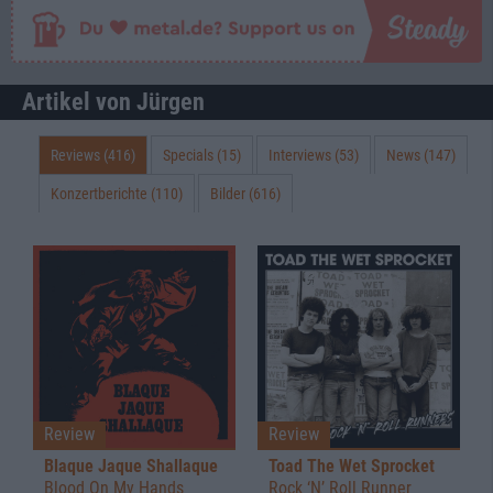
Artikel von Jürgen
Reviews (416)
Specials (15)
Interviews (53)
News (147)
Konzertberichte (110)
Bilder (616)
Review
Review
Blaque Jaque Shallaque
Toad The Wet Sprocket
Blood On My Hands
Rock ‘N’ Roll Runner