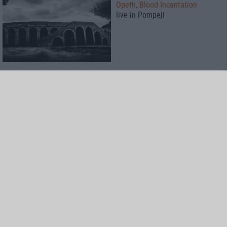
Opeth, Blood Incantation
live in Pompeji
Interview
Left To Die
Breathe The Spirit
Special
Der Metalkeller
Season 5 - Iron Fest Special mit
FlOTSAM & JETSAM