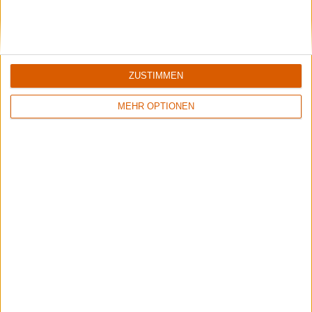
Wisdom Tooth Festival 2026
Der große Bericht zum sympathischen kleinen Festival.
Aktuelle Reviews
ZUSTIMMEN
MEHR OPTIONEN
1
7/10
8/10
Megascavenger
Nestor
Toxic Noxious Undeath
Live At Gothenburg Film Studios