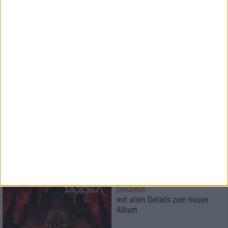
News
Broilers
müssen ihre Open Airs
verschieben
News
Die Apokalyptischen Reiter
wagen sich in den Black Metal
News
Desaster
mit allen Details zum neuen
Album