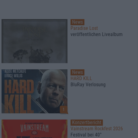
News
Paradise Lost
veröffentlichen Livealbum
News
HARD KILL
BluRay Verlosung
1
Konzertbericht
Vainstream Rockfest 2026
Festival bei 40°