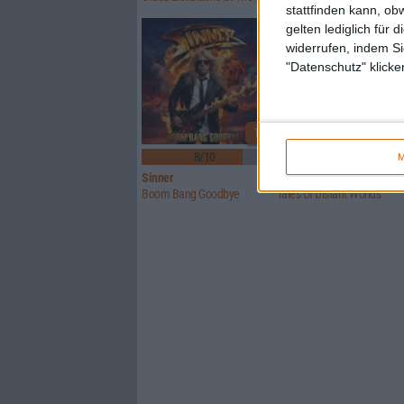
stattfinden kann, ob
gelten lediglich für 
widerrufen, indem Si
"Datenschutz" klicke
1
8/10
6/10
M
Sinner
Crusade Of Bards
Boom Bang Goodbye
Tales Of Distant Worlds