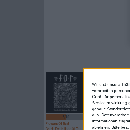
Wir und unsere 1538
verarbeiten persone
Gerät für personali
Serviceentwicklung 
genaue Standortdate
o. a. Datenverarbeit
5/10
8/10
Informationen zugrei
Flowers Of Rust
Xandria
ablehnen.
Bitte bea
Crude Exhibitions Of The Soul
Eclipse