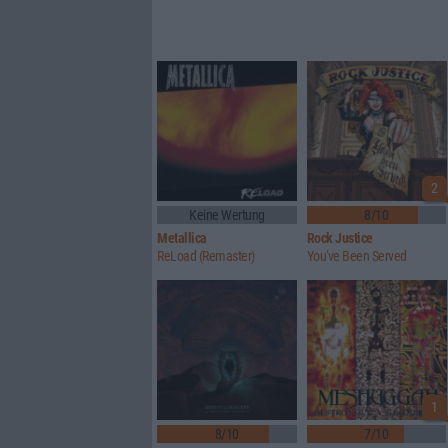
2
Keine Wertung
8/10
Metallica
Rock Justice
ReLoad (Remaster)
You've Been Served
1
8/10
7/10