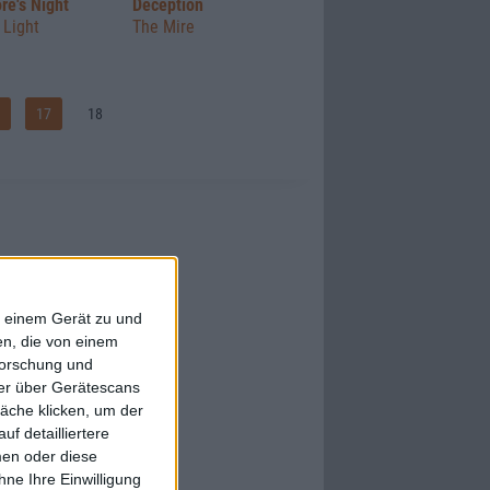
re's Night
Deception
 Light
The Mire
17
18
f einem Gerät zu und
n, die von einem
forschung und
ner über Gerätescans
äche klicken, um der
f detailliertere
men oder diese
ne Ihre Einwilligung