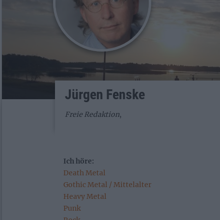
Jürgen Fenske
Freie Redaktion
,
Ich höre:
Death Metal
Gothic Metal / Mittelalter
Heavy Metal
Punk