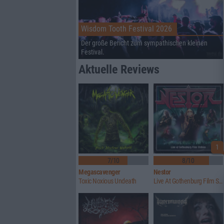
Wisdom Tooth Festival 2026
Der große Bericht zum sympathischen kleinen
Festival.
Aktuelle Reviews
1
7/10
8/10
Megascavenger
Nestor
Toxic Noxious Undeath
Live At Gothenburg Film Studios