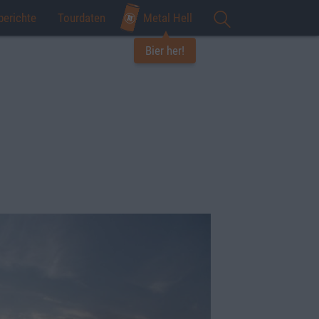
berichte
Tourdaten
Metal Hell
Bier her!