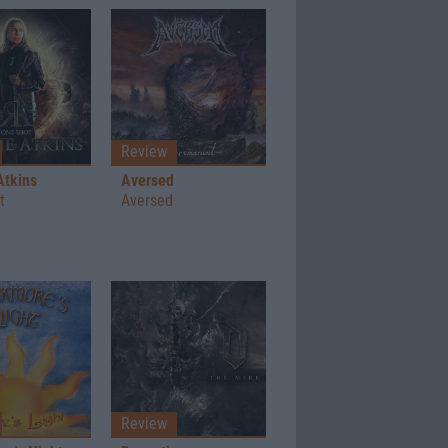
Review
Atkins
Aversed
t
Aversed
Review