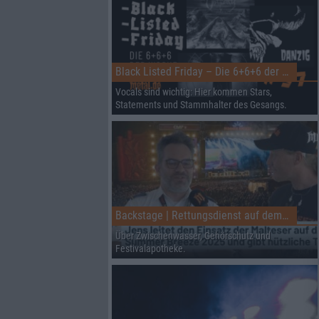
Black Listed Friday – Die 6+6+6 der Woche
Vocals sind wichtig: Hier kommen Stars,
Statements und Stammhalter des Gesangs.
Backstage | Rettungsdienst auf dem Summer Breeze
Über Zwischenwasser, Gehörschutz und
Festivalapotheke.