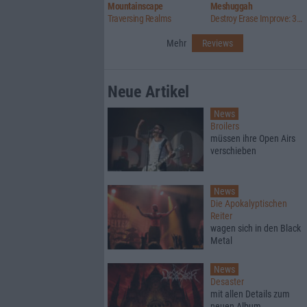
Mountainscape
Meshuggah
Traversing Realms
Destroy Erase Improve: 30th Anniversary Edition
Mehr
Reviews
Neue Artikel
News
Broilers
müssen ihre Open Airs
verschieben
News
Die Apokalyptischen
Reiter
wagen sich in den Black
Metal
News
Desaster
mit allen Details zum
neuen Album