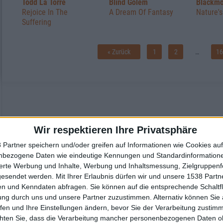
Todd La Torre
Blind Golem
Blackmo
Rejoice In The
A Dream Of Fantasy
Nature's
Suffering
« Zurück
1
2
…
16
Wir respektieren Ihre Privatsphäre
 Partner speichern und/oder greifen auf Informationen wie Cookies au
nbezogene Daten wie eindeutige Kennungen und Standardinformatione
sierte Werbung und Inhalte, Werbung und Inhaltsmessung, Zielgruppen
gesendet werden.
Mit Ihrer Erlaubnis dürfen wir und unsere 1538 Part
n und Kenndaten abfragen. Sie können auf die entsprechende Schaltfl
ung durch uns und unsere Partner zuzustimmen. Alternativ können Sie au
fen und Ihre Einstellungen ändern, bevor Sie der Verarbeitung zustim
chten Sie, dass die Verarbeitung mancher personenbezogenen Daten oh