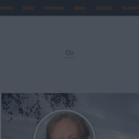
checks
Bilder
Interviews
News
Specials
Konzert