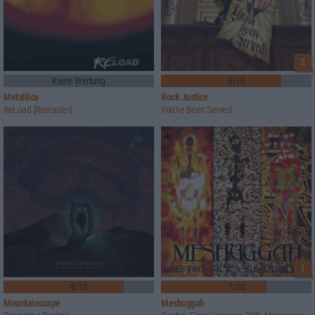
2
Keine Wertung
8/10
Metallica
Rock Justice
ReLoad (Remaster)
You've Been Served
1
8/10
7/10
Mountainscape
Meshuggah