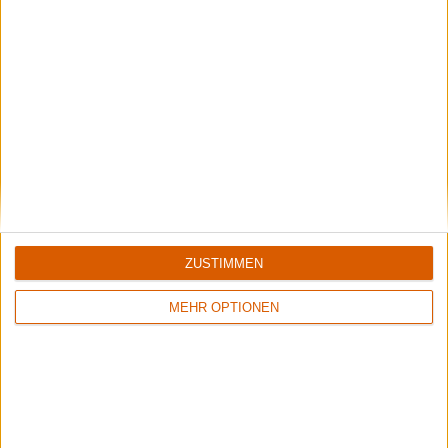
News
Ponte Del Diavolo
legen ihre ersten drei Veröffentlichungen neu auf
ZUSTIMMEN
MEHR OPTIONEN
News
Mötley Crüe
feiern das 35-jährige Jubiläum eines Klassikers