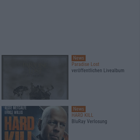
News
Paradise Lost
veröffentlichen Livealbum
News
HARD KILL
BluRay Verlosung