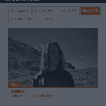
Reviews (300)
Specials (19)
Interviews (26)
News (297)
Konzertberichte (23)
Bilder (0)
News
Hellripper
zieht es Century Media Records