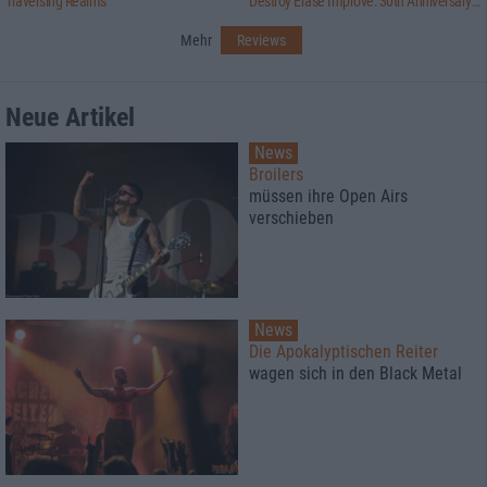
Traversing Realms
Destroy Erase Improve: 30th Anniversary Edition
Mehr
Reviews
Neue Artikel
News
Broilers
müssen ihre Open Airs
verschieben
News
Die Apokalyptischen Reiter
wagen sich in den Black Metal