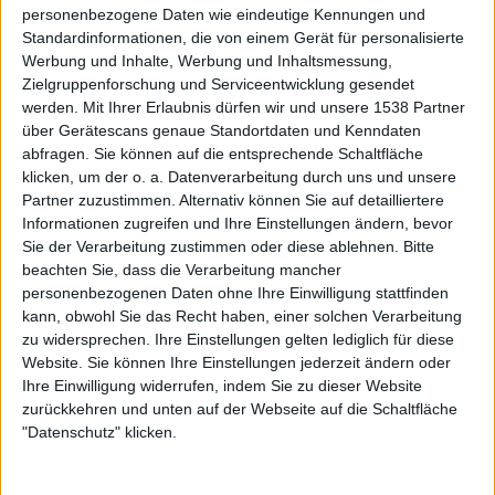
personenbezogene Daten wie eindeutige Kennungen und
Omnium Gatherum
Standardinformationen, die von einem Gerät für personalisierte
huldigen dem letzten Helden
Werbung und Inhalte, Werbung und Inhaltsmessung,
Zielgruppenforschung und Serviceentwicklung gesendet
werden.
Mit Ihrer Erlaubnis dürfen wir und unsere 1538 Partner
über Gerätescans genaue Standortdaten und Kenndaten
abfragen. Sie können auf die entsprechende Schaltfläche
klicken, um der o. a. Datenverarbeitung durch uns und unsere
Partner zuzustimmen. Alternativ können Sie auf detailliertere
Informationen zugreifen und Ihre Einstellungen ändern, bevor
Sie der Verarbeitung zustimmen oder diese ablehnen.
Bitte
beachten Sie, dass die Verarbeitung mancher
personenbezogenen Daten ohne Ihre Einwilligung stattfinden
kann, obwohl Sie das Recht haben, einer solchen Verarbeitung
zu widersprechen. Ihre Einstellungen gelten lediglich für diese
News
Website. Sie können Ihre Einstellungen jederzeit ändern oder
Ihre Einwilligung widerrufen, indem Sie zu dieser Website
Cradle Of Filth
zurückkehren und unten auf der Webseite auf die Schaltfläche
Hochzeitsglocken auf Burg Phallustein
"Datenschutz" klicken.