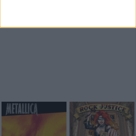
Sinner
Crusade Of Bards
Boom Bang Goodbye
Tales Of Distant Worlds