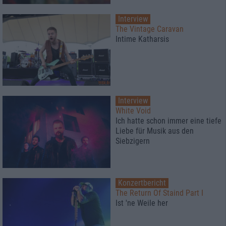
Interview
The Vintage Caravan
Intime Katharsis
Interview
White Void
Ich hatte schon immer eine tiefe
Liebe für Musik aus den
Siebzigern
Konzertbericht
The Return Of Staind Part I
Ist 'ne Weile her