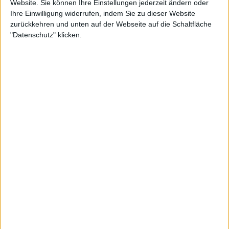
Alben von The Devil And The Almighty Blues
Website. Sie können Ihre Einstellungen jederzeit ändern oder
Ihre Einwilligung widerrufen, indem Sie zu dieser Website
zurückkehren und unten auf der Webseite auf die Schaltfläche
"Datenschutz" klicken.
Review
1
8/10
The Devil And The
Almighty Blues
The Devil And The
Almighty Blues