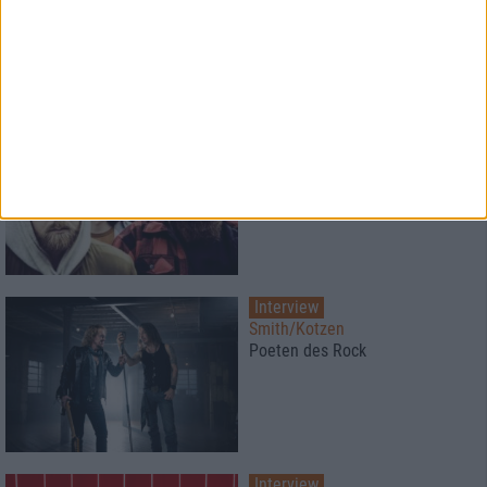
sinnlos
Interview
Greenleaf
"Wir wollten, dass die Zuhörer
etwas fühlen".
Interview
Smith/Kotzen
Poeten des Rock
Interview