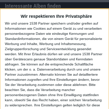
Interessante Alben finden
Wir respektieren Ihre Privatsphäre
Auf der Suche nach neuer Mucke? Durchsuche unser Review-Archiv mit
aktuell
38633
Reviews und lass Dich inspirieren!
Wir und unsere 1538 Partner speichern und/oder greifen auf
Informationen wie Cookies auf einem Gerät zu und verarbeiten
Nach Wertung filtern
▼︎
personenbezogene Daten wie eindeutige Kennungen und
Standardinformationen, die von einem Gerät für personalisierte
Werbung und Inhalte, Werbung und Inhaltsmessung,
von
Zielgruppenforschung und Serviceentwicklung gesendet
werden.
Mit Ihrer Erlaubnis dürfen wir und unsere 1538 Partner
bis
über Gerätescans genaue Standortdaten und Kenndaten
abfragen. Sie können auf die entsprechende Schaltfläche
klicken, um der o. a. Datenverarbeitung durch uns und unsere
Punkten
Partner zuzustimmen. Alternativ können Sie auf detailliertere
Informationen zugreifen und Ihre Einstellungen ändern, bevor
Nach Genres filtern
►︎
Sie der Verarbeitung zustimmen oder diese ablehnen.
Bitte
beachten Sie, dass die Verarbeitung mancher
personenbezogenen Daten ohne Ihre Einwilligung stattfinden
kann, obwohl Sie das Recht haben, einer solchen Verarbeitung
zu widersprechen. Ihre Einstellungen gelten lediglich für diese