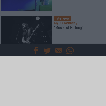
Interview
Myles Kennedy
"Musik ist Heilung"
Konzertbericht
The Return Of Staind Part II
Kurzweilige Jubiläumsfeier
News
Axel Rudi Pell
nimmt es mit Größen wie Abba,