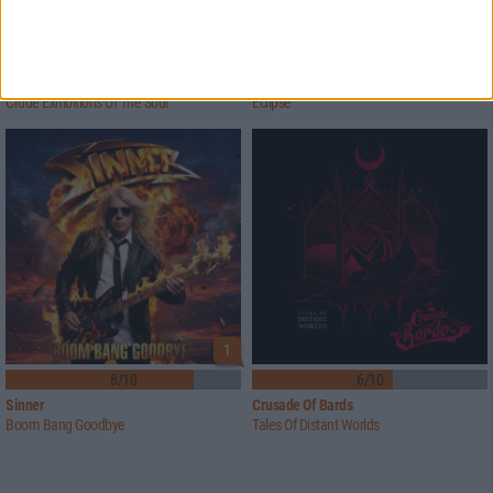
5/10
8/10
Flowers Of Rust
Xandria
Crude Exhibitions Of The Soul
Eclipse
1
8/10
6/10
Sinner
Crusade Of Bards
Boom Bang Goodbye
Tales Of Distant Worlds