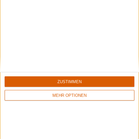
Unser Bericht vom Wave Gotik Treffen 2016 in der Leipzig
ZUSTIMMEN
Konzertbericht
MEHR OPTIONEN
Paganfest
Paganfest 2015: Korpiklaani, Wintersun, Turisas u.a. live in
Oberhausen