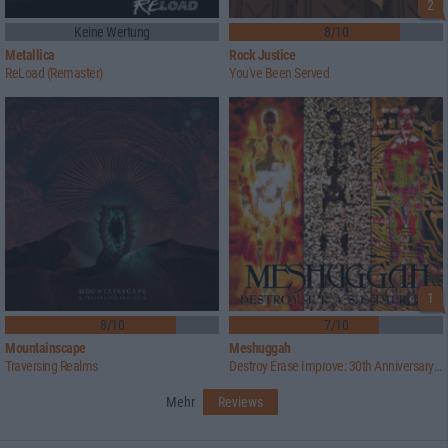
2
Keine Wertung
8/10
Metallica
Rock Justice
ReLoad (Remaster)
You've Been Served
1
8/10
7/10
Mountainscape
Meshuggah
Traversing Realms
Destroy Erase Improve: 30th Anniversary Edition
Mehr
Reviews