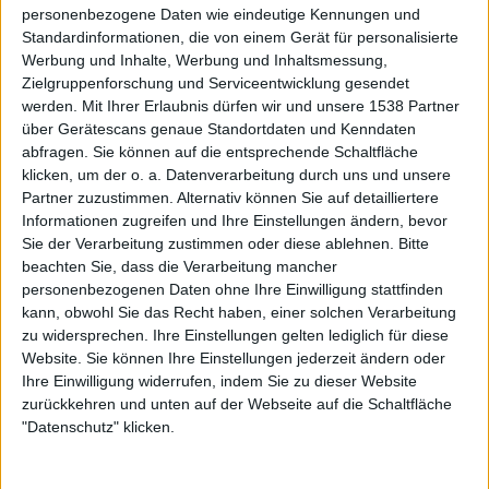
personenbezogene Daten wie eindeutige Kennungen und
Standardinformationen, die von einem Gerät für personalisierte
Werbung und Inhalte, Werbung und Inhaltsmessung,
Zielgruppenforschung und Serviceentwicklung gesendet
werden.
Mit Ihrer Erlaubnis dürfen wir und unsere 1538 Partner
über Gerätescans genaue Standortdaten und Kenndaten
abfragen. Sie können auf die entsprechende Schaltfläche
klicken, um der o. a. Datenverarbeitung durch uns und unsere
Partner zuzustimmen. Alternativ können Sie auf detailliertere
Interessante Alben finden
Informationen zugreifen und Ihre Einstellungen ändern, bevor
Sie der Verarbeitung zustimmen oder diese ablehnen.
Bitte
Auf der Suche nach neuer Mucke? Durchsuche unser Review-Archiv mit
beachten Sie, dass die Verarbeitung mancher
aktuell
38636
Reviews und lass Dich inspirieren!
personenbezogenen Daten ohne Ihre Einwilligung stattfinden
kann, obwohl Sie das Recht haben, einer solchen Verarbeitung
Nach Wertung filtern
▼︎
zu widersprechen. Ihre Einstellungen gelten lediglich für diese
Website. Sie können Ihre Einstellungen jederzeit ändern oder
von
Ihre Einwilligung widerrufen, indem Sie zu dieser Website
zurückkehren und unten auf der Webseite auf die Schaltfläche
"Datenschutz" klicken.
bis