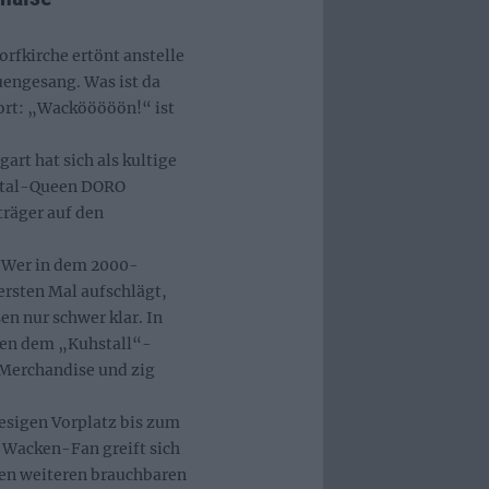
rfkirche ertönt anstelle
uengesang. Was ist da
ort: „Wackööööön!“ ist
art hat sich als kultige
Metal-Queen DORO
räger auf den
: Wer in dem 2000-
ersten Mal aufschlägt,
 nur schwer klar. In
ben dem „Kuhstall“-
 Merchandise und zig
esigen Vorplatz bis zum
r Wacken-Fan greift sich
ben weiteren brauchbaren