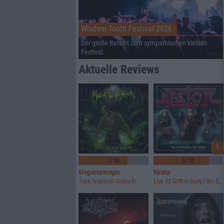
Wisdom Tooth Festival 2026
Der große Bericht zum sympathischen kleinen
Festival.
Aktuelle Reviews
1
7/10
8/10
Megascavenger
Nestor
Toxic Noxious Undeath
Live At Gothenburg Film Studios