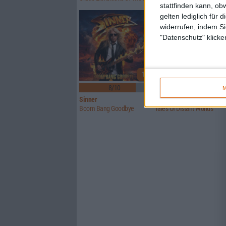
stattfinden kann, ob
gelten lediglich für 
widerrufen, indem Si
"Datenschutz" klicke
1
8/10
6/10
M
Sinner
Crusade Of Bards
Boom Bang Goodbye
Tales Of Distant Worlds