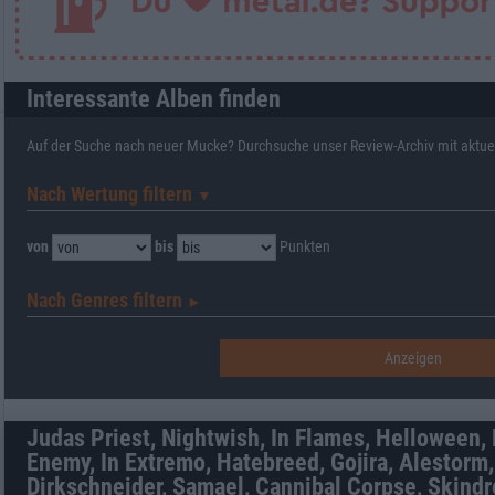
Interessante Alben finden
Auf der Suche nach neuer Mucke? Durchsuche unser Review-Archiv mit aktue
Nach Wertung filtern
▼︎
von
bis
Punkten
Nach Genres filtern
►︎
Judas Priest, Nightwish, In Flames, Helloween,
Enemy, In Extremo, Hatebreed, Gojira, Alestorm,
Dirkschneider, Samael, Cannibal Corpse, Skindr