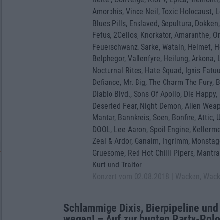
Amorphis, Vince Neil, Toxic Holocaust, L
Blues Pills, Enslaved, Sepultura, Dokken
Fetus, 2Cellos, Knorkator, Amaranthe, O
Feuerschwanz, Sarke, Watain, Helmet, Hei
Belphegor, Vallenfyre, Heilung, Arkona, 
Nocturnal Rites, Hate Squad, Ignis Fatuu, 
Defiance, Mr. Big, The Charm The Fury, B
Diablo Blvd., Sons Of Apollo, Die Happy,
Deserted Fear, Night Demon, Alien Weapo
Mantar, Bannkreis, Soen, Bonfire, Attic, U
DOOL, Lee Aaron, Spoil Engine, Kellerme
Zeal & Ardor, Ganaim, Ingrimm, Monstago
Gruesome, Red Hot Chilli Pipers, Mantra
Kurt und Traitor
Konzert vom 02.08.2018 | Wacken, Wac
Schlammige Dixis, Bierpipeline und
wegen! – Auf zur bunten Party-Pol