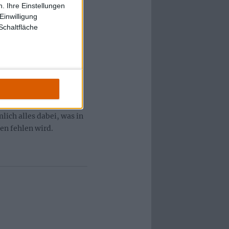
 Anzug gerichtet. Er
. Ihre Einstellungen
Einwilligung
del zwischen den
Schaltfläche
Saal. Seine orangerot
pinken Flamingos
Jahre Lettern
sche Hochzeitsfeier. Nur
rte langhaarige Männer
 Von den Black Eyed
mlich alles dabei, was in
en fehlen wird.