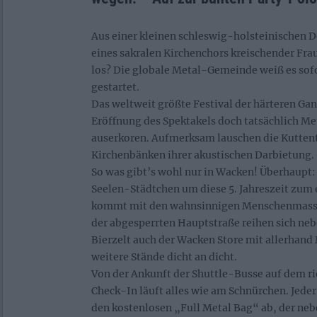
Aus einer kleinen schleswig-holsteinischen Do
eines sakralen Kirchenchors kreischender Fra
los? Die globale Metal-Gemeinde weiß es sof
gestartet.
Das weltweit größte Festival der härteren Gang
Eröffnung des Spektakels doch tatsächlich 
auserkoren. Aufmerksam lauschen die Kuttent
Kirchenbänken ihrer akustischen Darbietung.
So was gibt’s wohl nur in Wacken! Überhaupt
Seelen-Städtchen um diese 5. Jahreszeit zum 
kommt mit den wahnsinnigen Menschenmassen
der abgesperrten Hauptstraße reihen sich ne
Bierzelt auch der Wacken Store mit allerhand
weitere Stände dicht an dicht.
Von der Ankunft der Shuttle-Busse auf dem ri
Check-In läuft alles wie am Schnürchen. Jede
den kostenlosen „Full Metal Bag“ ab, der ne