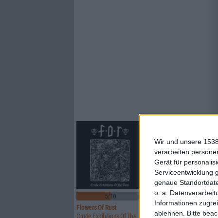
Wir und unsere 1538
verarbeiten persone
Gerät für personali
Serviceentwicklung 
genaue Standortdate
o. a. Datenverarbeit
5/10
8/10
Informationen zugrei
Flowers Of Rust
Xandria
ablehnen.
Bitte bea
Crude Exhibitions Of The Soul
Eclipse