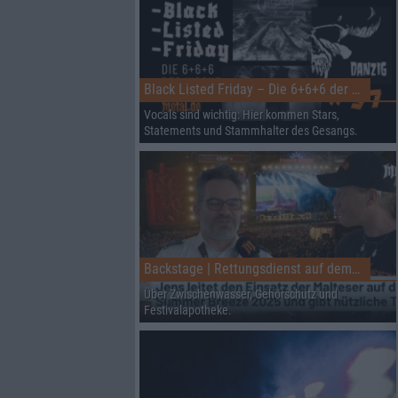
Black Listed Friday – Die 6+6+6 der Woche
Vocals sind wichtig: Hier kommen Stars,
Statements und Stammhalter des Gesangs.
Backstage | Rettungsdienst auf dem Summer Breeze
Über Zwischenwasser, Gehörschutz und
Festivalapotheke.