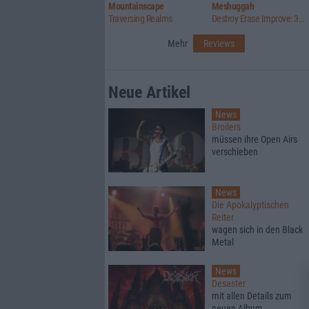
Mountainscape
Meshuggah
Traversing Realms
Destroy Erase Improve: 30th Anniversary Edition
Mehr
Reviews
Neue Artikel
News
Broilers
müssen ihre Open Airs
verschieben
News
Die Apokalyptischen
Reiter
wagen sich in den Black
Metal
News
Desaster
mit allen Details zum
neuen Album