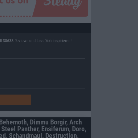
ll
38633
Reviews und lass Dich inspirieren!
 Behemoth, Dimmu Borgir, Arch
 Steel Panther, Ensiferum, Doro,
ed, Schandmaul, Destruction,