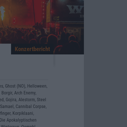
Konzertbericht
mes, Ghost (NO), Helloween,
Borgir, Arch Enemy,
d, Gojira, Alestorm, Steel
, Samael, Cannibal Corpse,
inger, Korpiklaani,
 Die Apokalyptischen
i, Wintersun, Oomph!,