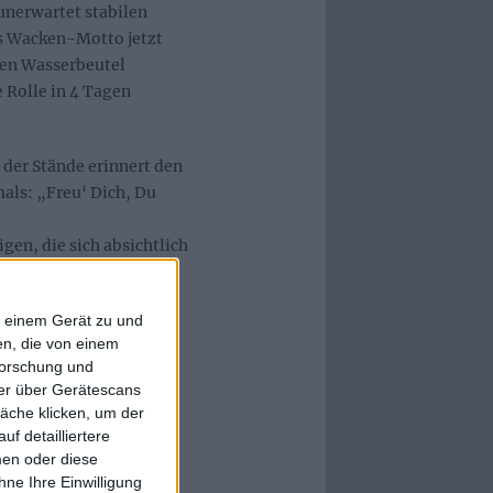
 unerwartet stabilen
es Wacken-Motto jetzt
ren Wasserbeutel
 Rolle in 4 Tagen
der Stände erinnert den
als: „Freu‘ Dich, Du
en, die sich absichtlich
cht. Denn neben dem
 ist, kommt es in
f einem Gerät zu und
wie: Das ist doch nur
n, die von einem
forschung und
ner über Gerätescans
gszirkus: Eine bunte
äche klicken, um der
 Bandshirts. An der
f detailliertere
 sich in dieser
men oder diese
en sind auf einen
ne Ihre Einwilligung