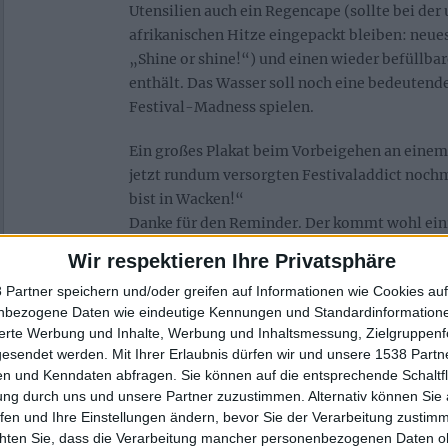
Utensilien auch ein Regencape (sollte bei der
afrikanischen Hitze eingepackt bleiben: neu
„Shine or shine!“) und einen wieder befüllba
enthält. Das Wasser soll noch eine bedeutende
Festival-Madness spielen.
Ein großes Plakat beim Vorbeigehen an einem 
jetzt rundum versorgten Festivaladdict nochm
bist in Wacken!“
Danke für den Reminder. Der kommt wohl einig
nicht mehr in den Norden begeben, gerade re
Wir respektieren Ihre Privatsphäre
Fakt, dass Wacken abermals vorab ausverkauft
 Partner speichern und/oder greifen auf Informationen wie Cookies au
manchem schlammigen Vorjahr zu Statements 
nbezogene Daten wie eindeutige Kennungen und Standardinformatione
noch ein einziger Zirkus!
sierte Werbung und Inhalte, Werbung und Inhaltsmessung, Zielgruppen
gesendet werden.
Mit Ihrer Erlaubnis dürfen wir und unsere 1538 Part
Tatsache – geboten wird ein wahrer Stimmun
n und Kenndaten abfragen. Sie können auf die entsprechende Schaltfl
Polonaise zieht durch ein Meer aus schwarzen
ung durch uns und unsere Partner zuzustimmen. Alternativ können Sie au
drückenden Hitze in dem großen Festzelt stört
fen und Ihre Einstellungen ändern, bevor Sie der Verarbeitung zustim
Mittwochnacht längst niemand mehr. Die Aug
chten Sie, dass die Verarbeitung mancher personenbezogenen Daten oh