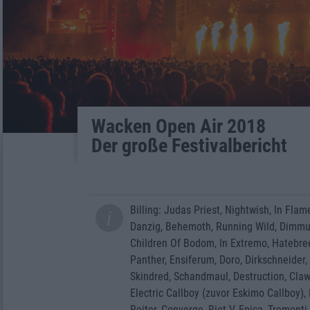
Wacken Open Air 2018
Der große Festivalbericht
Billing: Judas Priest, Nightwish, In Fla
Danzig, Behemoth, Running Wild, Dimmu 
Children Of Bodom, In Extremo, Hatebree
Panther, Ensiferum, Doro, Dirkschneider
Skindred, Schandmaul, Destruction, Clawf
Electric Callboy (zuvor Eskimo Callboy),
Reiter, Converge, Riot V, Epica, Tremont