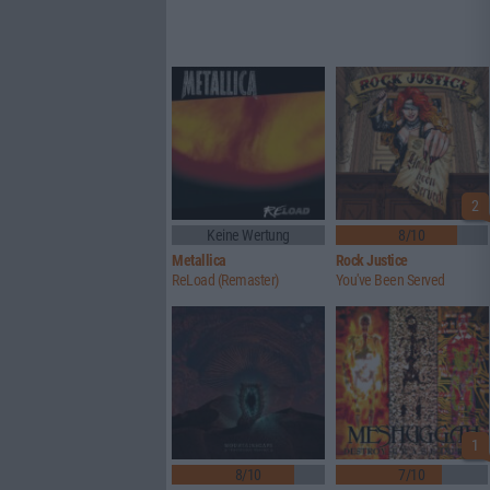
2
Keine Wertung
8/10
Metallica
Rock Justice
ReLoad (Remaster)
You've Been Served
1
8/10
7/10