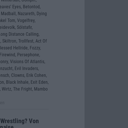
eaves' Eyes, Betontod,
, Madball, Nazareth, Dying
nkel Tom, Vogelfrey,
devolk, Sólstafir,
Long Distance Calling,
Skiltron, Trollfest, Act Of
lessed Hellride, Fozzy,
 Firewind, Persephone,
nry, Visions Of Atlantis,
nzucht, Evil Invaders,
nsch, Clowns, Erik Cohen,
n, Black Inhale, Exit Eden,
, Wirtz, The Fright, Mambo
ken
 Wrestling? Von
onaise