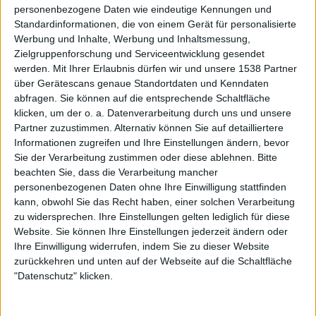
personenbezogene Daten wie eindeutige Kennungen und
Nach einer Ewigkeit habt ihr auch von Napalm Records zu
Standardinformationen, die von einem Gerät für personalisierte
Massacre Records gewechselt. Gab es dafür bestimmte
Werbung und Inhalte, Werbung und Inhaltsmessung,
Grüne, oder waren es die normalen Aspekte, von wegen
Zielgruppenforschung und Serviceentwicklung gesendet
der Vertrag endete und so weiter? Seid ihr denn bisher
werden.
Mit Ihrer Erlaubnis dürfen wir und unsere 1538 Partner
über Gerätescans genaue Standortdaten und Kenndaten
zufrieden mit der Arbeit von Massacre Records?
abfragen. Sie können auf die entsprechende Schaltfläche
klicken, um der o. a. Datenverarbeitung durch uns und unsere
Unsere Ziele waren eine faire Behandlung, ein guter
Partner zuzustimmen. Alternativ können Sie auf detailliertere
finanzieller Hintergrund, gute Promotion und die
Informationen zugreifen und Ihre Einstellungen ändern, bevor
Möglichkeit mit großartigen Metal-Musikern zu arbeiten.
Sie der Verarbeitung zustimmen oder diese ablehnen.
Bitte
Massacre waren das erste Label, welches uns einen Vertrag
beachten Sie, dass die Verarbeitung mancher
anbot, es war gut und wir unterschrieben. Wir sind bisher
personenbezogenen Daten ohne Ihre Einwilligung stattfinden
sehr zufrieden mit ihnen, ich denke wir müssen sehen wie
kann, obwohl Sie das Recht haben, einer solchen Verarbeitung
es läuft, wenn das Album draußen ist, aber wir haben
zu widersprechen. Ihre Einstellungen gelten lediglich für diese
Website. Sie können Ihre Einstellungen jederzeit ändern oder
keine Angst.
Ihre Einwilligung widerrufen, indem Sie zu dieser Website
zurückkehren und unten auf der Webseite auf die Schaltfläche
Aus meiner Sicht führt ihr beharrlich den bereits auf
"Datenschutz" klicken.
„Darker Designs & Images“ eingeschlagenen Weg weiter.
Das ist natürlich Geschmackssache, aber was sind die
essenziellen Neuerungen auf „Revelation VI“?