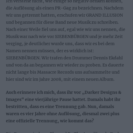
Ich verstehe nicht, wie einige so negativ denken können,
die Auflösung als einen PR-Gag zu bezeichnen. Nachdem
wir uns getrennt hatten, erschufen wir GRAND ILLUSION
und begannen für diese Band neue Musik zu schreiben.
Nach einer Weile fiel uns auf, egal wie wir uns nennen, die
Musik war nach wie vor SIEBENBÜRGEN und je mehr Zeit
verging, je deutlicher wurde uns, dass wir es bei dem
Namen nennen müssen, der es wirklich ist:
SIEBENBÜRGEN. Wir trafen den Drummer Dennis Ekdahl
und von da an begannen wir wieder zu proben. Es dauerte
nicht lange bis Massacre Records uns aufsammelte und
hier sind wir im Jahre 2008, mit einem neuen Album.
Auch erinnere ich mich, dass ihr vor „Darker Designs &
Images“ eine vierjährige Pause hattet. Damals habt ihr
bestritten, dass es eine Trennung gab. Nun, damals
waren es vier Jahre ohne Auflösung, diesmal zwei plus
eine offizielle Trennung, wie kommt das?