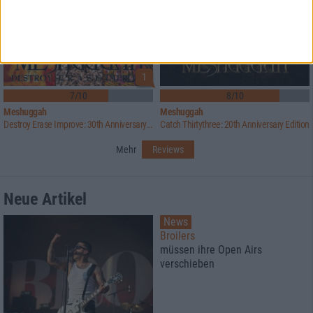
1
7/10
8/10
Meshuggah
Meshuggah
Destroy Erase Improve: 30th Anniversary Edition
Catch Thirtythree: 20th Anniversary Edition
Mehr
Reviews
Neue Artikel
News
Broilers
müssen ihre Open Airs
verschieben