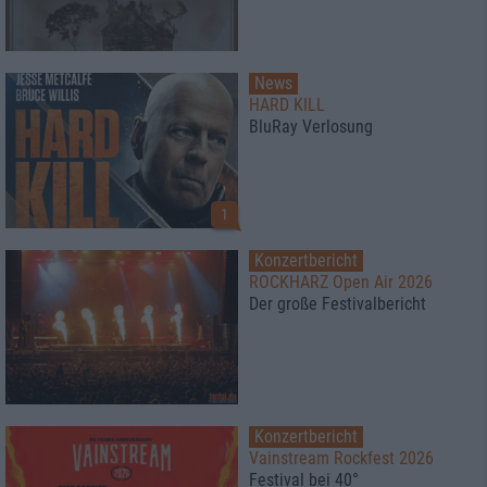
News
HARD KILL
BluRay Verlosung
1
Konzertbericht
ROCKHARZ Open Air 2026
Der große Festivalbericht
Konzertbericht
Vainstream Rockfest 2026
Festival bei 40°