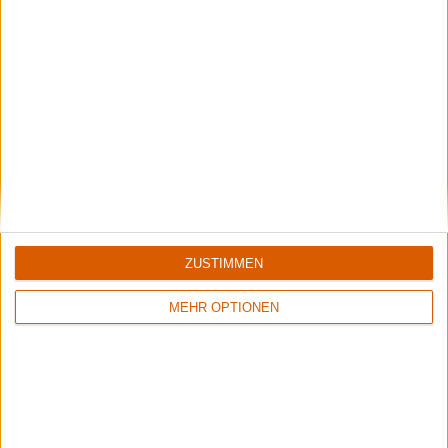
Punkten
Nach Genres filtern
►︎
Alben von Siebenbürgen
ZUSTIMMEN
MEHR OPTIONEN
Review
1
Review
1
5/10
6/10