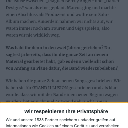
Die Pause zwischen „Plagued Be Thy Angel“ und „Darker
Designs“ war als eine geplant. Marcus ging und machte
einen Abschluss als Produzent und wollte sein Solo-
Album machen. Außerdem nahmen wir nichts auf, wir
waren immer noch am Touren und Gigs spielen, also
waren wir nie wirklich weg.
Was habt ihr denn in den zwei Jahren getrieben? Du
sagtest ja bereits, dass ihr die ganze Zeit an neuem
Material gearbeitet habt, gab es denn vielleicht schon
von Anfang an Pläne dafür, die Band wiederzubeleben?
Wir haben die ganze Zeit an neuen Songs geschrieben. Wir
haben sie für GRAND ILLUSION geschrieben und als klar
wurde, dass wir mit der Band einen neuen Beginn wagen
würden, hat es nicht viel Aufwand gebraucht, sie in
SIEBENBÜRGEN-Songs zu verwandeln. Wir haben nie
Wir respektieren Ihre Privatsphäre
aufgehört Musik zu kreieren und vielleicht werden wir das
Wir und unsere 1538 Partner speichern und/oder greifen auf
auch niemals.
Informationen wie Cookies auf einem Gerät zu und verarbeiten