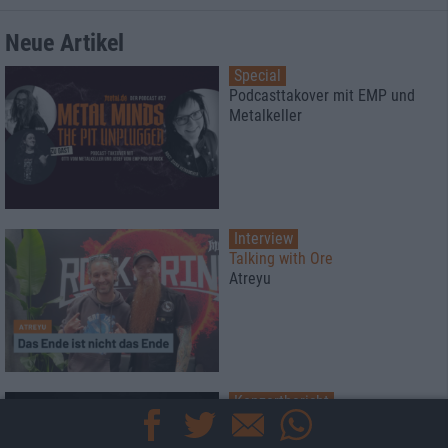
Neue Artikel
Special
Podcasttakover mit EMP und
Metalkeller
Interview
Talking with Ore
Atreyu
Konzertbericht
Afsky und Yoth Iria
Die nordisch-ost-europäische