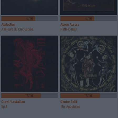
6/10
6/10
Abduction
Above Aurora
A l'Heure du Crépuscule
Path To Ruin
7/10
7/10
Crawl/ Leviathan
Glorior Belli
Split
The Apostates