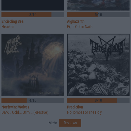
8/10
5/10
Encircling Sea
Alghazanth
Hearken
Eight Coffin Nails
4/10
8/10
Northwind Wolves
Prediction
Dark... Cold... Grim... (Re-Issue)
No Tombs For The Holy
Mehr
Reviews