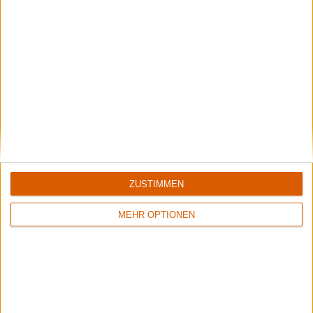
Jakob
Newsletter abonnieren
ZUSTIMMEN
MEHR OPTIONEN
Interessante Alben finden
Auf der Suche nach neuer Mucke? Durchsuche unser Review-Archiv mit
aktuell
38633
Reviews und lass Dich inspirieren!