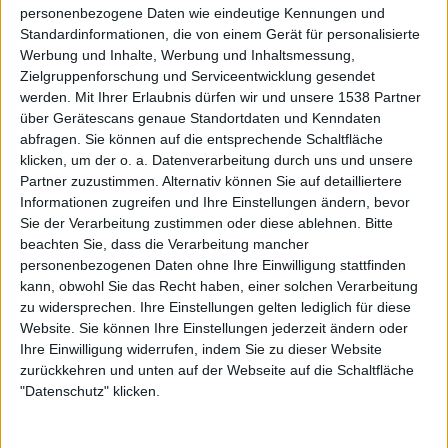
01. Unleashed Memories
personenbezogene Daten wie eindeutige Kennungen und
02. Messiah
Standardinformationen, die von einem Gerät für personalisierte
Werbung und Inhalte, Werbung und Inhaltsmessung,
03. Invocation
Zielgruppenforschung und Serviceentwicklung gesendet
04. Hypocrites
werden.
Mit Ihrer Erlaubnis dürfen wir und unsere 1538 Partner
05. Walk To Hell
über Gerätescans genaue Standortdaten und Kenndaten
06. Embers
abfragen. Sie können auf die entsprechende Schaltfläche
07. Parasite God
klicken, um der o. a. Datenverarbeitung durch uns und unsere
08. Stillborn Future
Partner zuzustimmen. Alternativ können Sie auf detailliertere
09. Frozen Heaven
Informationen zugreifen und Ihre Einstellungen ändern, bevor
Sie der Verarbeitung zustimmen oder diese ablehnen.
Bitte
beachten Sie, dass die Verarbeitung mancher
personenbezogenen Daten ohne Ihre Einwilligung stattfinden
kann, obwohl Sie das Recht haben, einer solchen Verarbeitung
zu widersprechen. Ihre Einstellungen gelten lediglich für diese
Website. Sie können Ihre Einstellungen jederzeit ändern oder
Ihre Einwilligung widerrufen, indem Sie zu dieser Website
zurückkehren und unten auf der Webseite auf die Schaltfläche
"Datenschutz" klicken.