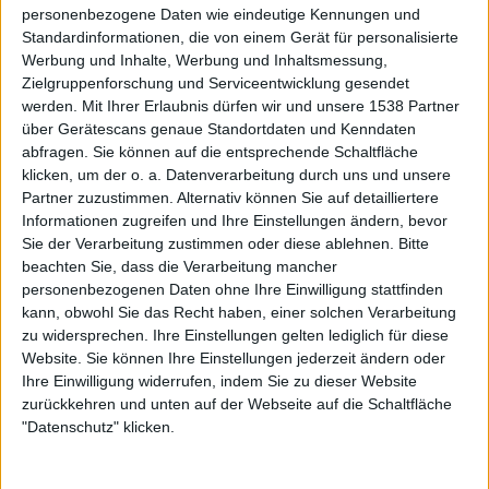
Ist hier irgendjemand Arzt?
personenbezogene Daten wie eindeutige Kennungen und
Standardinformationen, die von einem Gerät für personalisierte
Der Doktor ruft den Doktor ...
Werbung und Inhalte, Werbung und Inhaltsmessung,
Zielgruppenforschung und Serviceentwicklung gesendet
07.05.26
werden.
Mit Ihrer Erlaubnis dürfen wir und unsere 1538 Partner
über Gerätescans genaue Standortdaten und Kenndaten
abfragen. Sie können auf die entsprechende Schaltfläche
klicken, um der o. a. Datenverarbeitung durch uns und unsere
Partner zuzustimmen. Alternativ können Sie auf detailliertere
Informationen zugreifen und Ihre Einstellungen ändern, bevor
Sie der Verarbeitung zustimmen oder diese ablehnen.
Bitte
beachten Sie, dass die Verarbeitung mancher
personenbezogenen Daten ohne Ihre Einwilligung stattfinden
kann, obwohl Sie das Recht haben, einer solchen Verarbeitung
zu widersprechen. Ihre Einstellungen gelten lediglich für diese
Website. Sie können Ihre Einstellungen jederzeit ändern oder
Ihre Einwilligung widerrufen, indem Sie zu dieser Website
zurückkehren und unten auf der Webseite auf die Schaltfläche
News
"Datenschutz" klicken.
Walkaways
melden sich zurück