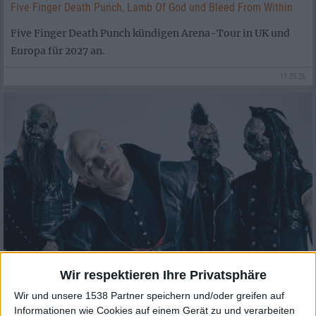
Five Finger Death Punch, Lamb Of God und Bleed From Within
Five Finger Death Punch kündigen Arena-Tour in UK und
Europa für 2027 an.
11.05.26
Wir respektieren Ihre Privatsphäre
News
Wir und unsere 1538 Partner speichern und/oder greifen auf
Dominum
Informationen wie Cookies auf einem Gerät zu und verarbeiten