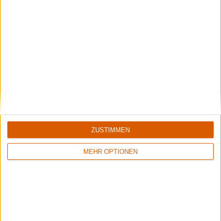
News
Ungehindert Dabei - live.laut.inklusiv
Neuer Verein für mehr Barrierefreiheit
Als Projekt der VERUGA GmbH und der HKES GmbH gibt der
neue Verein wichtige Unterstützung, Impulse und ein
Netzwerk für Barrierefreiheit in der Veranstaltungsbranche.
ZUSTIMMEN
14.04.26
MEHR OPTIONEN