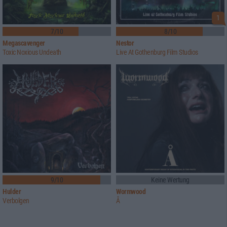
1
7/10
8/10
Megascavenger
Nestor
Toxic Noxious Undeath
Live At Gothenburg Film Studios
9/10
Keine Wertung
Hulder
Wormwood
Verbolgen
Å