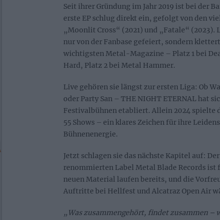
Seit ihrer Gründung im Jahr 2019 ist bei der Ba
erste EP schlug direkt ein, gefolgt von den vi
„Moonlit Cross“ (2021) und „Fatale“ (2023). 
nur von der Fanbase gefeiert, sondern klettert
wichtigsten Metal-Magazine – Platz 1 bei De
Hard, Platz 2 bei Metal Hammer.
Live gehören sie längst zur ersten Liga: Ob 
oder Party San – THE NIGHT ETERNAL hat sic
Festivalbühnen etabliert. Allein 2024 spielte
55 Shows – ein klares Zeichen für ihre Leiden
Bühnenenergie.
Jetzt schlagen sie das nächste Kapitel auf: De
renommierten Label Metal Blade Records ist f
neuen Material laufen bereits, und die Vorf
Auftritte bei Hellfest und Alcatraz Open Air w
„Was zusammengehört, findet zusammen – wi