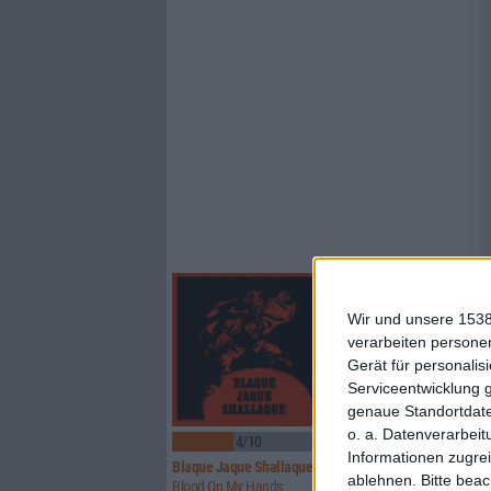
Wir und unsere 1538
verarbeiten persone
Gerät für personali
Serviceentwicklung 
genaue Standortdate
o. a. Datenverarbeit
4/10
7/10
Informationen zugrei
Blaque Jaque Shallaque
Iron Fate
ablehnen.
Bitte bea
Blood On My Hands
Crimson Messiah