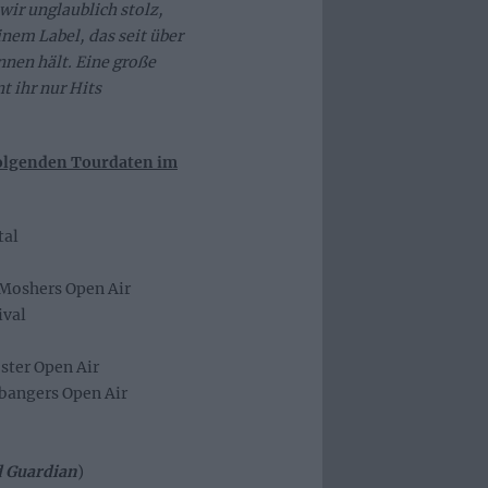
wir unglaublich stolz,
inem Label, das seit über
nnen hält. Eine große
t ihr nur Hits
folgenden Tourdaten im
tal
Moshers Open Air
ival
ster Open Air
bangers Open Air
d Guardian
)