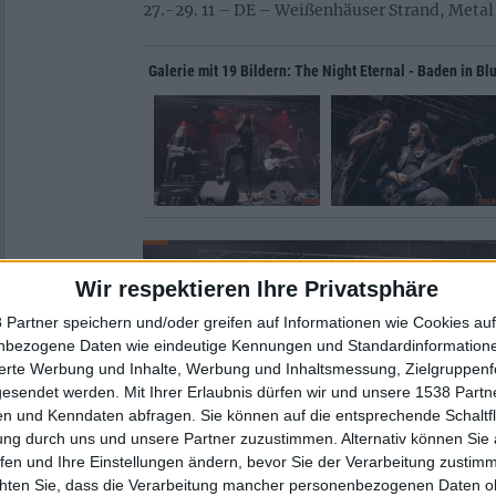
27.-29. 11 – DE – Weißenhäuser Strand, Meta
Galerie mit 19 Bildern: The Night Eternal - Baden in Bl
Wir respektieren Ihre Privatsphäre
 Partner speichern und/oder greifen auf Informationen wie Cookies au
nbezogene Daten wie eindeutige Kennungen und Standardinformatione
sierte Werbung und Inhalte, Werbung und Inhaltsmessung, Zielgruppen
gesendet werden.
Mit Ihrer Erlaubnis dürfen wir und unsere 1538 Part
n und Kenndaten abfragen. Sie können auf die entsprechende Schaltfl
ung durch uns und unsere Partner zuzustimmen. Alternativ können Sie au
fen und Ihre Einstellungen ändern, bevor Sie der Verarbeitung zustim
chten Sie, dass die Verarbeitung mancher personenbezogenen Daten oh