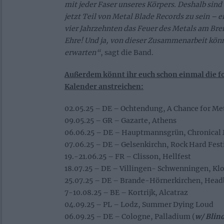
mit jeder Faser unseres Körpers. Deshalb sind 
jetzt Teil von Metal Blade Records zu sein – e
vier Jahrzehnten das Feuer des Metals am Bre
Ehre! Und ja, von dieser Zusammenarbeit könn
erwarten“
, sagt die Band.
Außerdem könnt ihr euch schon einmal die 
Kalender anstreichen:
02.05.25 – DE – Ochtendung, A Chance for Me
09.05.25 – GR – Gazarte, Athens
06.06.25 – DE – Hauptmannsgrün, Chronical 
07.06.25 – DE – Gelsenkirchn, Rock Hard Fest
19.-21.06.25 – FR – Clisson, Hellfest
18.07.25 – DE – Villingen- Schwenningen, Klo
25.07.25 – DE – Brande-Hörnerkirchen, Head
7-10.08.25 – BE – Kortrijk, Alcatraz
04.09.25 – PL – Lodz, Summer Dying Loud
06.09.25 – DE – Cologne, Palladium (
w/ Blin