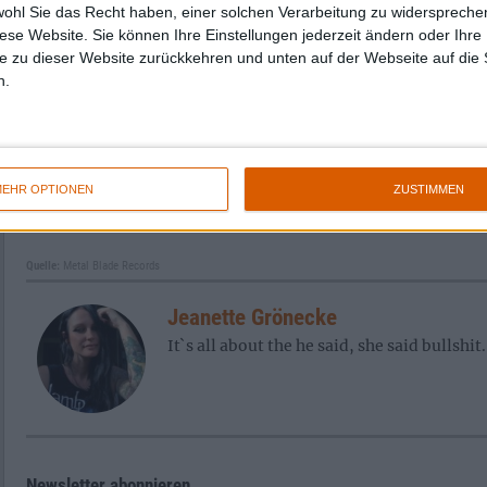
wohl Sie das Recht haben, einer solchen Verarbeitung zu widersprechen
diese Website. Sie können Ihre Einstellungen jederzeit ändern oder Ihre 
e zu dieser Website zurückkehren und unten auf der Webseite auf die 
n.
Galerie schließen
EHR OPTIONEN
ZUSTIMMEN
Zur Startseite
Quelle:
Metal Blade Records
Jeanette Grönecke
It`s all about the he said, she said bullshit.
Newsletter abonnieren