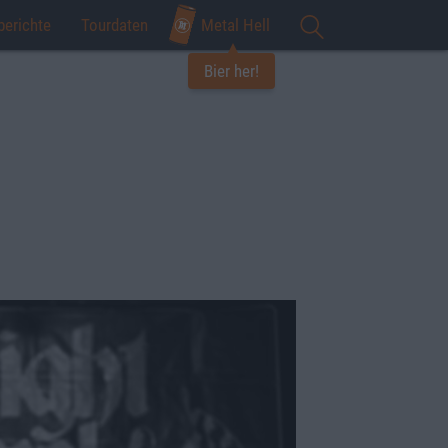
berichte
Tourdaten
Metal Hell
Bier her!