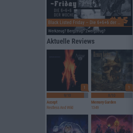
Black Listed Friday – Die 6+6+6 der Woche
Werkzeug? Bergzeug? Zwergzeug?
Aktuelle Reviews
1
1
9/10
8/10
Accept
Memory Garden
Restless And Wild
1349