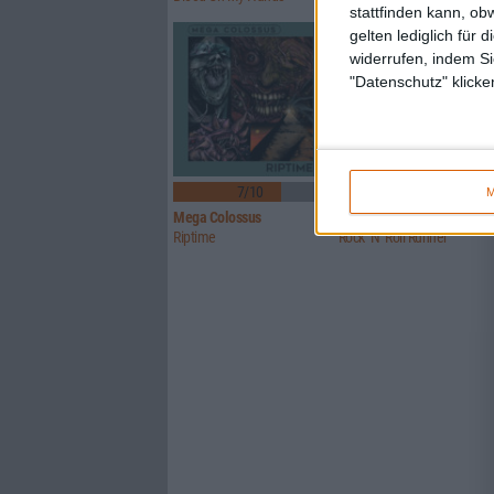
stattfinden kann, ob
gelten lediglich für 
widerrufen, indem Si
"Datenschutz" klicke
7/10
5/10
M
Mega Colossus
Toad The Wet Sprocket
Riptime
Rock ‘N’ Roll Runner