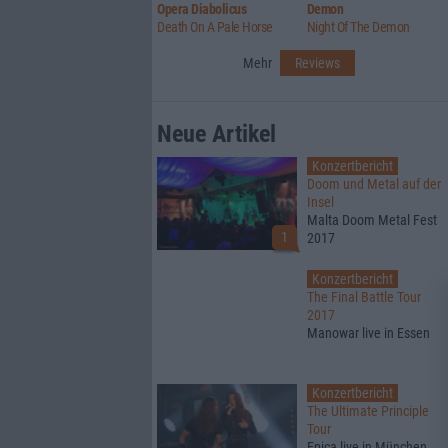
Opera Diabolicus
Demon
Death On A Pale Horse
Night Of The Demon
Mehr
Reviews
Neue Artikel
Konzertbericht
Doom und Metal auf der
Insel
Malta Doom Metal Fest
1
2017
Konzertbericht
The Final Battle Tour
2017
Manowar live in Essen
Konzertbericht
The Ultimate Principle
Tour
Epica live in München