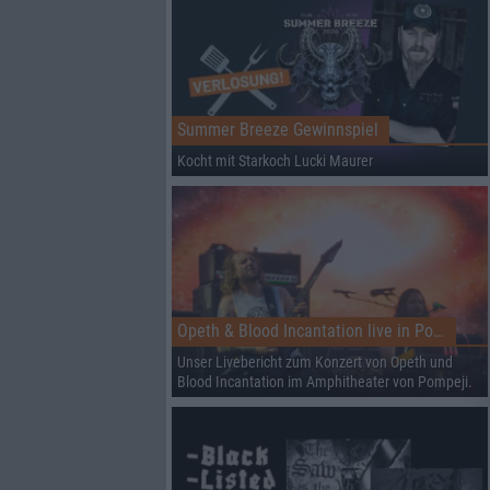
Summer Breeze Gewinnspiel
Kocht mit Starkoch Lucki Maurer
Opeth & Blood Incantation live in Pompeji
Unser Livebericht zum Konzert von Opeth und
Blood Incantation im Amphitheater von Pompeji.