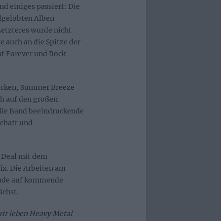
nd einiges passiert: Die
elgelobten Alben
Letzteres wurde nicht
e auch an die Spitze der
af Forever und Rock
Wacken, Summer Breeze
h auf den großen
 die Band beeindruckende
schaft und
r Deal mit dem
ix. Die Arbeiten am
reude auf kommende
ächst.
r leben Heavy Metal