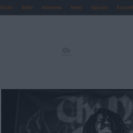
checks
Bilder
Interviews
News
Specials
Konzert