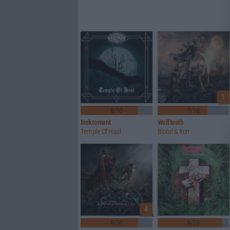
1
8/10
7/10
Nekromant
Wolftooth
Temple Of Haal
Blood & Iron
4
8/10
9/10