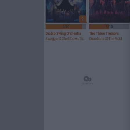
2
9/10
5/10
Diablo Swing Orchestra
The Three Tremors
Swagger & Stroll Down The Rabbit Hole
Guardians Of The Void