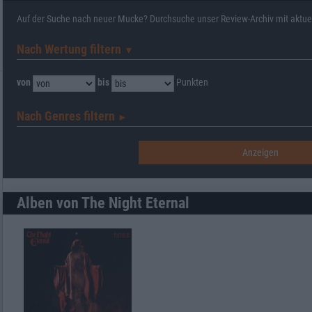
Auf der Suche nach neuer Mucke? Durchsuche unser Review-Archiv mit aktue
Nach Wertung filtern
▼︎
von
bis
Punkten
Nach Genres filtern
►︎
Alben von The Night Eternal