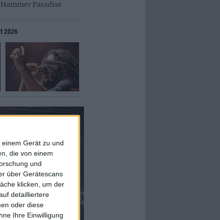
l Hammer Paradise
ut 2026
f einem Gerät zu und
n, die von einem
forschung und
ner über Gerätescans
äche klicken, um der
f detailliertere
men oder diese
ne Ihre Einwilligung