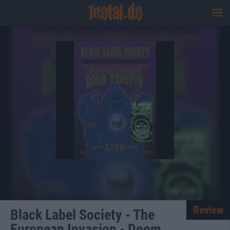
Review
Black Label Society - The
European Invasion - Doom