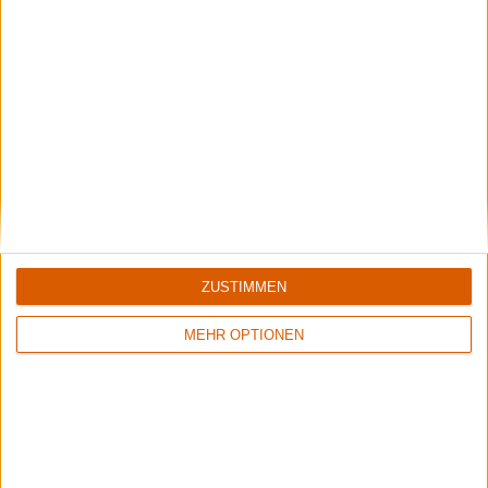
Review
Review
8/10
6/10
Black Label Society
Black Label Society
Boozed, Broozed &
The Blessed Hellride
Broken-Boned
Review
2
8/10
ZUSTIMMEN
Black Label Society
1919 Eternal
MEHR OPTIONEN
Weitere Artikel zu Black Label Society