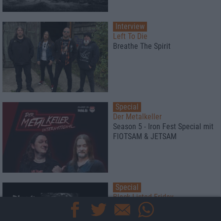
Interview
Left To Die
Breathe The Spirit
Special
Der Metalkeller
Season 5 - Iron Fest Special mit
FlOTSAM & JETSAM
Special
Black Listed Friday
Die 6+6+6 der Woche