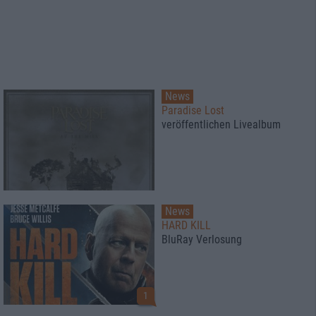
News
Paradise Lost
veröffentlichen Livealbum
News
HARD KILL
BluRay Verlosung
1