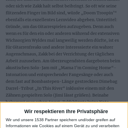
oder sich wie Zakk halt selbst beibringt. So oft wie seine
flitzenden Finger im Bild sind, würde „Doom Troopin’“
ebenfalls ein exzellentes Lernvideo abgeben. Untertitel:
Gründe, um das Gitarrespielen aufzugeben. Denn auch
wenn es für den ein oder anderen während der extensiven
Wichsorgien Wyldes mal langweilig werden dürfte, ist es
für Gitarrenfreaks und andere Interessierte ein wahrer
Augenschmaus, Zakk bei der Verrichtung der täglichen
Arbeit zuzusehen. Am überzeugendsten dargeboten beim
akustischen Solo-Jam mit „Mama I’m Coming Home“-
Intonation und entsprechender Fangesänge oder auch
dem fast auf Bombastepen-Länge gestreckten Dimebag
Darrel-Tribut „In This River“ inklusive einem mit den
Zähnen gespielten Solo (Jimi lässt grüßen). Beinahe
bekommt man schon Angst, Zakk könnte keine Note
spielen, ohne auch nur den kleinsten Kunstgriff
Wir respektieren Ihre Privatsphäre
einzubauen. Dass der Rest der Crew dabei nicht zur bloßen
Wir und unsere 1538 Partner speichern und/oder greifen auf
Begleitband degradiert wird, ist nur den Kameramännern
Informationen wie Cookies auf einem Gerät zu und verarbeiten