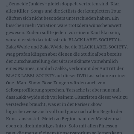
„Genocide Junkies“ gleich doppelt vertreten sind. Klar,
alles Killer-Songs und die Setlists der kompletten Tour
dürften sich nicht besonders unterschieden haben. Ein
bisschen mehr Variation wäre trotzdem wünschenswert
gewesen. Zudem sollte jedem vor einem Kauf klar sein,
worauf er sich da einlässt: die BLACK LABEL SOCIETY ist
Zakk Wylde und Zakk Wylde ist die BLACK LABEL SOCIETY.
Mag profan klingen aber dienen die Studioalben bereits
der Zurschaustellung der Gitarrenkünste vornehmlich
eines Mannes, nämlich Zakks, verkommt der Auftritt der
BLACK LABEL SOCIETY auf dieser DVD fast schon zu einer
One-Man-Show. Böse Zungen würden auch von
Selbstprofilierung sprechen. Tatsache ist aber nun mal,
dass Zakk Wylde sich vor keinem Gitarristen dieser Welt zu
verstecken braucht, was er in der Pariser Show
logischerweise auch voll und ganz nach allen Regeln der
Kunst auskostet. Gleich zu Beginn haut der Meister mal
eben ein dreiminütiges Intro-Solo mit allen Finessen
raus, die man auf einem Konservatorium so lernen kann…