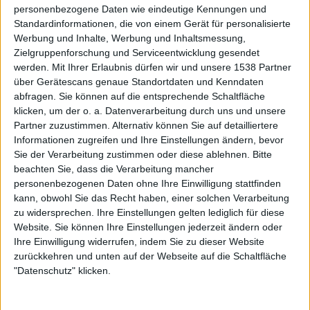
zu verdanken, die neben all den eingebauten
personenbezogene Daten wie eindeutige Kennungen und
(psychedelischen jedoch passenden) Rausch- und
Standardinformationen, die von einem Gerät für personalisierte
Zerreffekten trotzdem nie vergessen, auch mal einen Blick
Werbung und Inhalte, Werbung und Inhaltsmessung,
auf Drums, Bass oder zweite Gitarre zu werfen. Doch wo er
Zielgruppenforschung und Serviceentwicklung gesendet
werden.
Mit Ihrer Erlaubnis dürfen wir und unsere 1538 Partner
eigentlich herkommt, hat Master Zakk nicht vergessen.
über Gerätescans genaue Standortdaten und Kenndaten
Trotz dem Bewusstsein unbestrittener Star der Show zu
abfragen. Sie können auf die entsprechende Schaltfläche
sein, bietet er dem Publikum das, wonach es lechzt: einer
klicken, um der o. a. Datenverarbeitung durch uns und unsere
dreckigen Rock n’ Roll-Show mit allem, was das Herz
Partner zuzustimmen. Alternativ können Sie auf detailliertere
begehrt. Und dazu gehört halt eben auch, dass man beim
Informationen zugreifen und Ihre Einstellungen ändern, bevor
Rausschmeisser „Genocide Junkies“ 20 Fans auf die Bühne
Sie der Verarbeitung zustimmen oder diese ablehnen.
Bitte
holt und auch noch einem von ihnen die Bullseye in die
beachten Sie, dass die Verarbeitung mancher
personenbezogenen Daten ohne Ihre Einwilligung stattfinden
Hand zum gemeinsamen Jammen mit der Band drückt.
kann, obwohl Sie das Recht haben, einer solchen Verarbeitung
Respekt, Mr. Wylde!
zu widersprechen. Ihre Einstellungen gelten lediglich für diese
Eine zeitgenössische DVD-Veröffentlichung wäre aber
Website. Sie können Ihre Einstellungen jederzeit ändern oder
ohne Bonusmaterial nicht komplett und so findet sich auf
Ihre Einwilligung widerrufen, indem Sie zu dieser Website
DVD 2 neben den Promo-Videos zu „Suicide Messiah“
zurückkehren und unten auf der Webseite auf die Schaltfläche
(inkl. Making-Of), „In This River“ und „Fire It Up“ eine
"Datenschutz" klicken.
50-minütige Behind The Scenes-Dokumentation, die
diesen Namen auch wirklich verdient hat (auch wenn sie