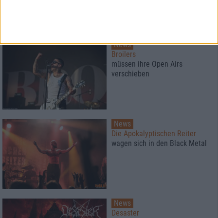
Neue Artikel
News
Broilers
müssen ihre Open Airs
verschieben
News
Die Apokalyptischen Reiter
wagen sich in den Black Metal
News
Desaster