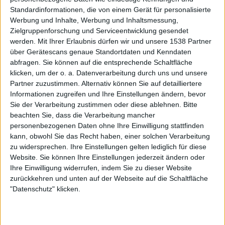
Standardinformationen, die von einem Gerät für personalisierte
Verglichen mit dem Vorgänger „Order Of The Black“ klingt
Werbung und Inhalte, Werbung und Inhaltsmessung,
„Catacombs Of The Black Vatican“ weniger hart, eher
Zielgruppenforschung und Serviceentwicklung gesendet
relaxter, melodischer und gelassener, und überhaupt nicht
werden.
Mit Ihrer Erlaubnis dürfen wir und unsere 1538 Partner
so düster, wie man es anhand des Titels vermuten würde.
über Gerätescans genaue Standortdaten und Kenndaten
BLACK LABEL SOCIETY sind zurück, in alter Form und
abfragen. Sie können auf die entsprechende Schaltfläche
frisch zugleich!
klicken, um der o. a. Datenverarbeitung durch uns und unsere
Partner zuzustimmen. Alternativ können Sie auf detailliertere
Informationen zugreifen und Ihre Einstellungen ändern, bevor
Sie der Verarbeitung zustimmen oder diese ablehnen.
Bitte
Zur Startseite
beachten Sie, dass die Verarbeitung mancher
personenbezogenen Daten ohne Ihre Einwilligung stattfinden
kann, obwohl Sie das Recht haben, einer solchen Verarbeitung
07.05.2014
zu widersprechen. Ihre Einstellungen gelten lediglich für diese
Website. Sie können Ihre Einstellungen jederzeit ändern oder
Markus Endres
Ihre Einwilligung widerrufen, indem Sie zu dieser Website
Geschäftsführender Redakteur (stellv.
zurückkehren und unten auf der Webseite auf die Schaltfläche
"Datenschutz" klicken.
Redaktionsleitung, News-Planung)