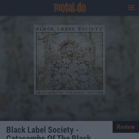
Review
Black Label Society -
Catacombs Of The Black