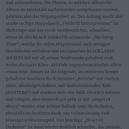
und aufzunehmen. Die Phasen, in welchen Album für
Album im Jahrestakt nacheinander rausgehauen wurden,
gehören also der Vergangenheit an. Den Anfang macht das
starke rockige Doppelpack „Fields Of Unforgiveness“ im
Midtempo und das vorab veröffentlichte, schnellere,
etwas an alte BLACK SABBATH erinnernde „My Dying
Time“, welche ihr volles Hitpotenzial nach wenigen
Durchläufen entfalten und im typischen BLACK LABEL
SOCIETY Stil mit all seinen Trademarks gehalten sind,
wobei die harte Biker-Attitüde zugegebenermaßen schon
etwas fehlt. Besser ist die folgende, im mittleren Tempo
gehaltene Southern Rock Nummer „Believe“ mit coolem
Intro, alkoholgetränkten, satt kraftstrotzenden Riffs
(PANTERA!) und starkem Solo von Zakk. Deutlich zahmer
und ruhiger, aber dennoch gut geht es mit „Angel Of
Mercy“ weiter, eine schöne Ballade zum Niederknien,
ebenfalls im Southern Rock, mit tollem Gesang und
bluesigem Gitarrenspiel. Das knackige „Heart Of
Darkness“ ist dann wieder deutlich schneller, das geniale,