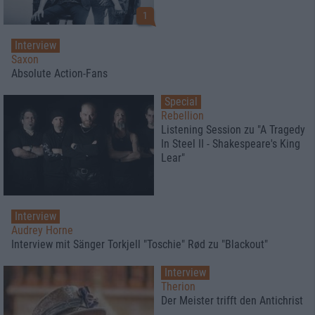
1
Interview
Saxon
Absolute Action-Fans
Special
Rebellion
Listening Session zu "A Tragedy
In Steel II - Shakespeare's King
Lear"
Interview
Audrey Horne
Interview mit Sänger Torkjell "Toschie" Rød zu "Blackout"
Interview
Therion
Der Meister trifft den Antichrist