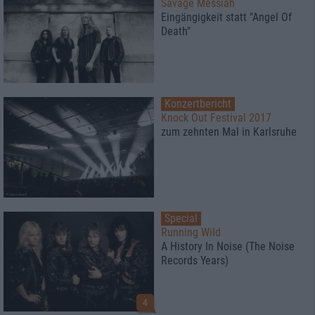
Savage Messiah
Eingängigkeit statt "Angel Of
Death"
Konzertbericht
Knock Out Festival 2017
zum zehnten Mal in Karlsruhe
Special
Running Wild
A History In Noise (The Noise
Records Years)
4