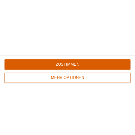
Black Listed Friday – Die 6+6+6 der Woche
Vocals sind wichtig: Hier kommen Stars, Statements und Stammhalter des
Gesangs.
ZUSTIMMEN
MEHR OPTIONEN