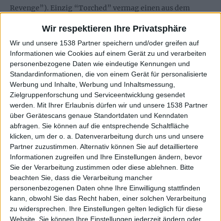
Revenge”). Einzig “Torched” vermag einen aus dem
beginnenden Halbschlaf zu reißen, ist grundsätzlich aber
Wir respektieren Ihre Privatsphäre
ebenfalls eine 08/15-Uptempo-Nummer aus der Dose.
Wir und unsere 1538 Partner speichern und/oder greifen auf
Informationen wie Cookies auf einem Gerät zu und verarbeiten
Der Hintergrund macht es nicht besser
personenbezogene Daten wie eindeutige Kennungen und
Standardinformationen, die von einem Gerät für personalisierte
Wir haben bisher noch nicht darüber gesprochen, dass
Werbung und Inhalte, Werbung und Inhaltsmessung,
Zielgruppenforschung und Serviceentwicklung gesendet
COLD SLITHER eine Auftragsarbeit der Spielefirma
werden.
Mit Ihrer Erlaubnis dürfen wir und unsere 1538 Partner
Hasbro und des Plattenlabels Reigning Phoenix sind.
über Gerätescans genaue Standortdaten und Kenndaten
Einige dürften wissen, dass es in dem Franchise “G.I. Joe”
abfragen. Sie können auf die entsprechende Schaltfläche
1985 eine fiktive Band namens COLD SLITHER gab – die
klicken, um der o. a. Datenverarbeitung durch uns und unsere
soll in der vorliegenden Form zum Leben erweckt werden.
Partner zuzustimmen. Alternativ können Sie auf detailliertere
Warum klingt das Ganze dann wie die witzlosesten
Informationen zugreifen und Ihre Einstellungen ändern, bevor
Auswüchse von 1999? Keine Ahnung. Ganz unabhängig
Sie der Verarbeitung zustimmen oder diese ablehnen.
Bitte
beachten Sie, dass die Verarbeitung mancher
davon ist dieser halbgare PR-Scherz strunzlangweilig und
personenbezogenen Daten ohne Ihre Einwilligung stattfinden
geht einem spätestens ab der Hälfte nur noch auf die
kann, obwohl Sie das Recht haben, einer solchen Verarbeitung
Nerven. Können wir uns bitte darauf einigen, dass Heavy
zu widersprechen. Ihre Einstellungen gelten lediglich für diese
Metal und Auftragsmusik für Werbekampagnen nichts
Website. Sie können Ihre Einstellungen jederzeit ändern oder