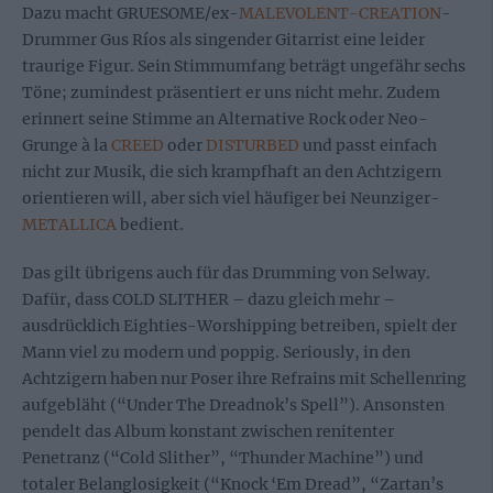
Dazu macht GRUESOME/ex-
MALEVOLENT-CREATION
-
Drummer Gus Ríos als singender Gitarrist eine leider
traurige Figur. Sein Stimmumfang beträgt ungefähr sechs
Töne; zumindest präsentiert er uns nicht mehr. Zudem
erinnert seine Stimme an Alternative Rock oder Neo-
Grunge à la
CREED
oder
DISTURBED
und passt einfach
nicht zur Musik, die sich krampfhaft an den Achtzigern
orientieren will, aber sich viel häufiger bei Neunziger-
METALLICA
bedient.
Das gilt übrigens auch für das Drumming von Selway.
Dafür, dass COLD SLITHER – dazu gleich mehr –
ausdrücklich Eighties-Worshipping betreiben, spielt der
Mann viel zu modern und poppig. Seriously, in den
Achtzigern haben nur Poser ihre Refrains mit Schellenring
aufgebläht (“Under The Dreadnok’s Spell”). Ansonsten
pendelt das Album konstant zwischen renitenter
Penetranz (“Cold Slither”, “Thunder Machine”) und
totaler Belanglosigkeit (“Knock ‘Em Dread”, “Zartan’s