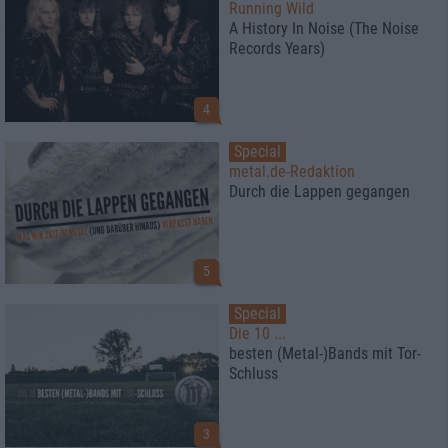
Running Wild
A History In Noise (The Noise
Records Years)
4
Special
metal.de-Redaktion
Durch die Lappen gegangen
5
Special
Die 10 ...
besten (Metal-)Bands mit Tor-
Schluss
3