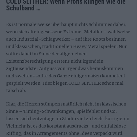
COLD SLITHER: Wenn Profis klingen wie die
Schulband …
Es ist normalerweise überhaupt nichts Schlimmes dabei,
wenn sich alteingesessene Extreme-Metaller – wahlweise
auch Industrial-Schlagwerker – auf ihre Roots besinnen
und klassischen, traditionellen Heavy Metal spielen. Nur
sollte dabei im Sinne der allgemeinen
Existenzberechtigung erstens nicht irgendein
zigtausendster Aufguss von irgendwas herauskommen
und zweitens sollte das Ganze einigermaßen kompetent
gespielt werden. Hier biegen COLD SLITHER schon mal
falsch ab.
Klar, die Herren stümpern natürlich nicht im klassischen
Sinne – Timing-Schwankungen, Spielfehler und Co.
lassen sich heutzutage im Studio viel zu leicht korrigieren.
Vielmehr ist es das konstant ausdrucks- und einfallslose
Riffing, das in Arrangements ohne Ideen verpackt wird.