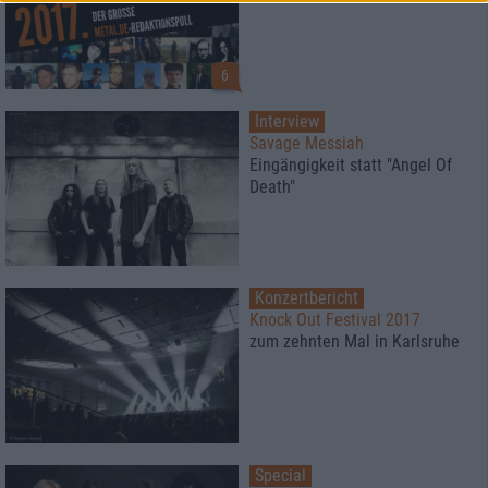
6
Interview
Savage Messiah
Eingängigkeit statt "Angel Of
Death"
Konzertbericht
Knock Out Festival 2017
zum zehnten Mal in Karlsruhe
Special