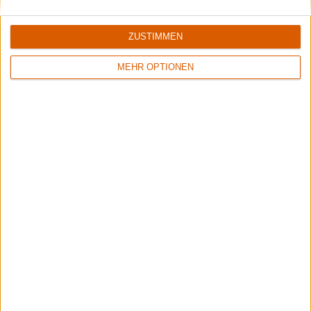
ZUSTIMMEN
MEHR OPTIONEN
2
9/10
5/10
Diablo Swing Orchestra
The Three Tremors
Swagger & Stroll Down The Rabbit Hole
Guardians Of The Void