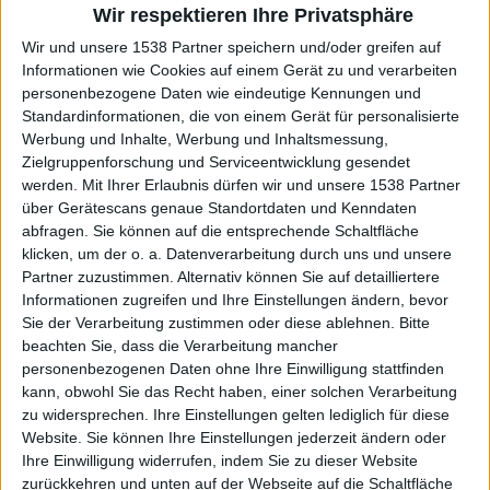
steuern ihren kleinen Teil zum Opus bei.
Wir respektieren Ihre Privatsphäre
Wir und unsere 1538 Partner speichern und/oder greifen auf
Lateinischer Bandname und Albumtitel, Antike und
Informationen wie Cookies auf einem Gerät zu und verarbeiten
Römerzeit. Wer hätte es sich gedacht, da hätten wir auch
personenbezogene Daten wie eindeutige Kennungen und
schon den Hintergrund des Projektes angeschnitten.
Standardinformationen, die von einem Gerät für personalisierte
Lyrisch beschäftigt sich „Romulus“ nämlich mit nichts
Werbung und Inhalte, Werbung und Inhaltsmessung,
anderem als dem durchaus brutalen Aufstieg Roms. Leider
Zielgruppenforschung und Serviceentwicklung gesendet
werden.
Mit Ihrer Erlaubnis dürfen wir und unsere 1538 Partner
konnte ich vorab die Texte nicht lesen, sonst hätte ich
über Gerätescans genaue Standortdaten und Kenndaten
euch als Geschichtler sicher ewig lange Vorträge über den
abfragen. Sie können auf die entsprechende Schaltfläche
Sinn, oder auch eventuellen Unsinn, halten können, der
klicken, um der o. a. Datenverarbeitung durch uns und unsere
darin Platz findet. So müssen die Liedtitel und Textfetzen
Partner zuzustimmen. Alternativ können Sie auf detailliertere
herhalten, die man bei zig Hördurchgängen herausfiltern
Informationen zugreifen und Ihre Einstellungen ändern, bevor
konnte. Und was soll ich sagen: Ich bin durchweg
Sie der Verarbeitung zustimmen oder diese ablehnen.
Bitte
begeistert!
beachten Sie, dass die Verarbeitung mancher
personenbezogenen Daten ohne Ihre Einwilligung stattfinden
So lässt sich unter anderem mit „Storm The Gates Of
kann, obwohl Sie das Recht haben, einer solchen Verarbeitung
Alesia“ ein Lied finden, das sich der letzten,
zu widersprechen. Ihre Einstellungen gelten lediglich für diese
vernichtenden Schlacht der Römer gegen die gallischen
Website. Sie können Ihre Einstellungen jederzeit ändern oder
Stämme bei Alesia widmet – Vercingetorix sollte nicht nur
Ihre Einwilligung widerrufen, indem Sie zu dieser Website
Freunden von Asterix & Obelix ein Begriff sein.
zurückkehren und unten auf der Webseite auf die Schaltfläche