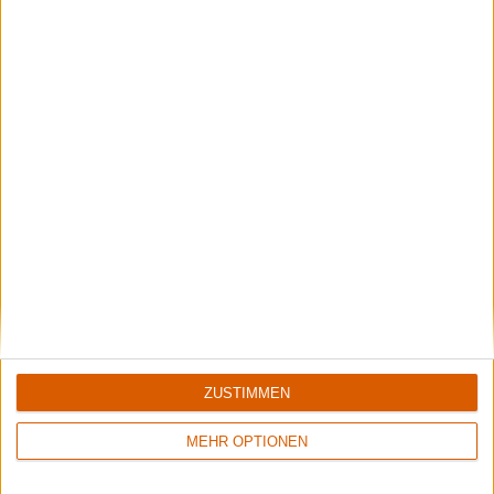
Weitere Artikel zu Ex Deo
Interview
Ex Deo
ZUSTIMMEN
Die spinnen, die Römer!
MEHR OPTIONEN