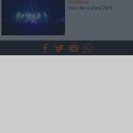
Insomnium
Tour Like A Grave 2019
Konzertbericht
Ruhrpott Metal Meeting 2019
Pott zu Asche und Death zu
Mosh
Konzertbericht
MTV Headbangers Ball Tour
2019
Wut und Rebellion: KATAKLYSM
zerlegen Saarbrücken