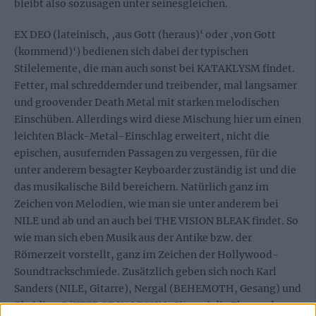
bleibt also sozusagen unter seinesgleichen.
EX DEO (lateinisch, ‚aus Gott (heraus)‘ oder ‚von Gott
(kommend)‘) bedienen sich dabei der typischen
Stilelemente, die man auch sonst bei KATAKLYSM findet.
Fetter, mal schreddernder und treibender, mal langsamer
und groovender Death Metal mit starken melodischen
Einschüben. Allerdings wird diese Mischung hier um einen
leichten Black-Metal-Einschlag erweitert, nicht die
epischen, ausufernden Passagen zu vergessen, für die
unter anderem besagter Keyboarder zuständig ist und die
das musikalische Bild bereichern. Natürlich ganz im
Zeichen von Melodien, wie man sie unter anderem bei
NILE und ab und an auch bei THE VISION BLEAK findet. So
wie man sich eben Musik aus der Antike bzw. der
Römerzeit vorstellt, ganz im Zeichen der Hollywood-
Soundtrackschmiede. Zusätzlich geben sich noch Karl
Sanders (NILE, Gitarre), Nergal (BEHEMOTH, Gesang) und
Obsidian C (KEEP OF KALESSIN, Gitarre) die Ehre und