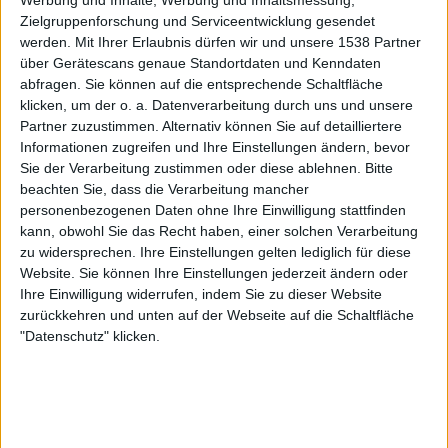
Werbung und Inhalte, Werbung und Inhaltsmessung,
Mittelalter
Heavy Metal, Pagan / Viking Metal
Zielgruppenforschung und Serviceentwicklung gesendet
werden.
Mit Ihrer Erlaubnis dürfen wir und unsere 1538 Partner
über Gerätescans genaue Standortdaten und Kenndaten
abfragen. Sie können auf die entsprechende Schaltfläche
klicken, um der o. a. Datenverarbeitung durch uns und unsere
Partner zuzustimmen. Alternativ können Sie auf detailliertere
Informationen zugreifen und Ihre Einstellungen ändern, bevor
Sie der Verarbeitung zustimmen oder diese ablehnen.
Bitte
beachten Sie, dass die Verarbeitung mancher
personenbezogenen Daten ohne Ihre Einwilligung stattfinden
kann, obwohl Sie das Recht haben, einer solchen Verarbeitung
Review
Review
zu widersprechen. Ihre Einstellungen gelten lediglich für diese
7/10
8/10
Website. Sie können Ihre Einstellungen jederzeit ändern oder
Bloodywood
Trold
Ihre Einwilligung widerrufen, indem Sie zu dieser Website
Nu Delhi
I Skovens Rige
zurückkehren und unten auf der Webseite auf die Schaltfläche
"Datenschutz" klicken.
Modern Metal, Pagan / Viking Metal
Pagan / Viking Metal