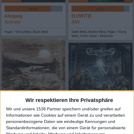
8/10
9/10
Afargang
ELUVEITIE
Andvake
ÀNV
Pagan / Viking Metal, Black Metal
Death Metal, Modern Metal, Pagan / Viking
Metal, Gothic Metal / Mittelalter
Review
2
Wir respektieren Ihre Privatsphäre
Review
1
Wir und unsere 1538 Partner speichern und/oder greifen auf
8/10
6/10
Informationen wie Cookies auf einem Gerät zu und verarbeiten
In The Woods ...
Elvenking
personenbezogene Daten wie eindeutige Kennungen und
Otra
Reader Of The Runes - Luna
Standardinformationen, die von einem Gerät für personalisierte
Pagan / Viking Metal, Gothic Metal /