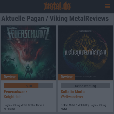
Aktuelle Pagan / Viking MetalReviews
Review
Review
7/10
Keine Wertung
Feuerschwanz
Saltatio Mortis
Knightclub
Weltwanderer
Pagan / Viking Metal, Gothic Metal /
Gothic Metal / Mittelalter, Pagan / Viking
Mittelalter
Metal