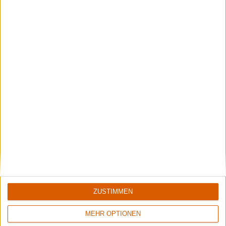
Megascavenger
Nestor
Toxic Noxious Undeath
Live At Gothenburg Film Studios
9/10
Keine Wertung
Hulder
Wormwood
Verbolgen
Å
ZUSTIMMEN
MEHR OPTIONEN