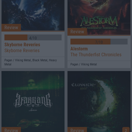
Review
Review
4/10
7/10
Skyborne Reveries
Alestorm
Skyborne Reveries
The Thunderfist Chronicles
Pagan / Viking Metal, Black Metal, Heavy
Metal
Pagan / Viking Metal
Review
Review
2