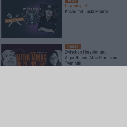
News
Gewinnspiel
Koche mit Lucki Maurer
Special
Zwischen Herzblut und
Algorithmus: Attic Stories und
Twin Mill
Special
Rockharz Open Air 2026
Das meint die Redaktion