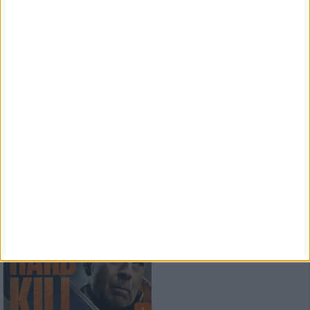
News
Paradise Lost
veröffentlichen Livealbum
News
HARD KILL
BluRay Verlosung