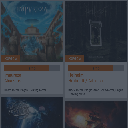
Review
Review
8/10
8/10
Impureza
Helheim
Alcázares
HrabnaR / Ad vesa
Death Metal, Pagan / Viking Metal
Black Metal, Progressive Rock/Metal, Pagan
/ Viking Metal