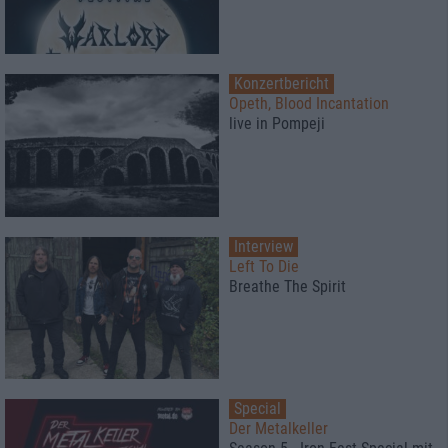
Konzertbericht
Opeth, Blood Incantation
live in Pompeji
Interview
Left To Die
Breathe The Spirit
Special
Der Metalkeller