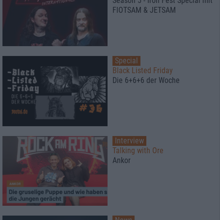
Season 5 - Iron Fest Special mit
FlOTSAM & JETSAM
Special
Black Listed Friday
Die 6+6+6 der Woche
Interview
Talking with Ore
Ankor