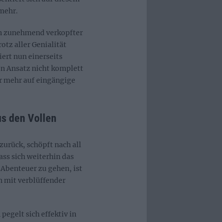
mehr.
en zunehmend verkopfter
rotz aller Genialität
iert nun einerseits
n Ansatz nicht komplett
r mehr auf eingängige
s den Vollen
zurück, schöpft nach all
ass sich weiterhin das
 Abenteuer zu gehen, ist
 mit verblüffender
pegelt sich effektiv in