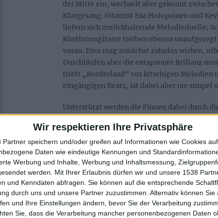
der Mitte ein, wechselt aber gekonnt zwische
Klargesang. Gitarrist Esa Holopainen und Key
liefern sich zurückhaltende Melodieduelle; S
Rhythmusgitarre treiben ebenso unaufgeregt 
voran. Dies mag zunächst zahnlos wirken, of
Durchläufen aber die entspannte Brillanz mus
trieft „Borderland“ vor kitschigen Melodien u
eingängigen Beats, ist dabei aber nie simpel o
Unterstützt werden die Finnen dabei durch di
Arrangements von Francesco Ferrini und von 
Wir respektieren Ihre Privatsphäre
Produktion des Albums durch Jacob Hansen. 
schafft Raum für Details und bringt in der Ti
 Partner speichern und/oder greifen auf Informationen wie Cookies au
nbezogene Daten wie eindeutige Kennungen und Standardinformatione
der Band wieder mehr zur Geltung. Dadurch en
sierte Werbung und Inhalte, Werbung und Inhaltsmessung, Zielgruppen
Atmosphäre, die zum Rahmen für epische wi
gesendet werden.
Mit Ihrer Erlaubnis dürfen wir und unsere 1538 Part
n und Kenndaten abfragen. Sie können auf die entsprechende Schaltfl
„Borderland“ ist zugänglich und mei
ung durch uns und unsere Partner zuzustimmen. Alternativ können Sie au
fen und Ihre Einstellungen ändern, bevor Sie der Verarbeitung zustim
chten Sie, dass die Verarbeitung mancher personenbezogenen Daten oh
Was man „Borderland“ ankreiden kann, ist ei