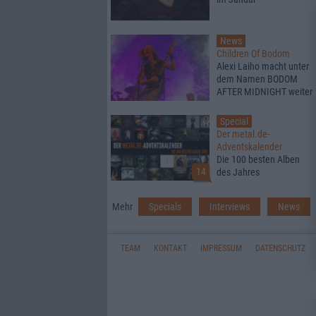
News
Children Of Bodom
Alexi Laiho macht unter
dem Namen BODOM
AFTER MIDNIGHT weiter
Special
Der metal.de-
Adventskalender
Die 100 besten Alben
14
des Jahres
Mehr
Specials
Interviews
News
TEAM
KONTAKT
IMPRESSUM
DATENSCHUTZ