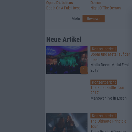
Opera Diabolicus
Demon
Death On A Pale Horse
Night Of The Demon
Mehr
Reviews
Neue Artikel
Konzertbericht
Doom und Metal auf der
Insel
Malta Doom Metal Fest
1
2017
Konzertbericht
The Final Battle Tour
2017
Manowar live in Essen
Konzertbericht
The Ultimate Principle
Tour
Epica live in München