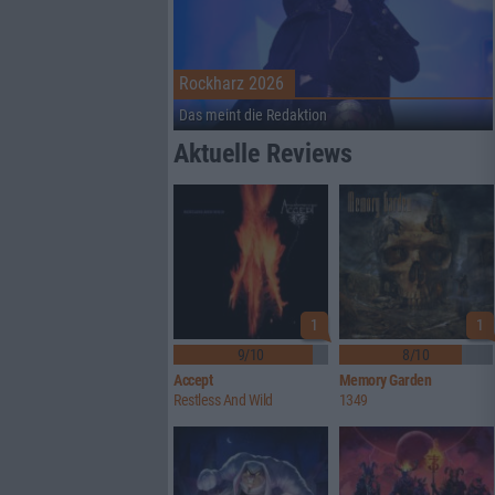
Rockharz 2026
Das meint die Redaktion
Aktuelle Reviews
1
1
9/10
8/10
Accept
Memory Garden
Restless And Wild
1349