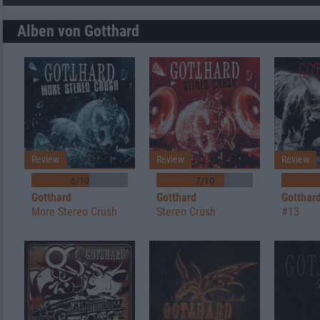
Alben von Gotthard
Review
Review
Review
6/10
7/10
Gotthard
Gotthard
Gotthar
More Stereo Crush
Stereo Crush
#13