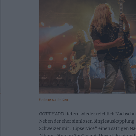
Galerie schließen
GOTTHARD liefern wieder reichlich Nachschub
Neben der eher sinnlosen Singleauskopplung „
Schweizer mit „Lipservice“ einen saftigen N
Album „Human Zoo“ parat. Unverfälscht und 