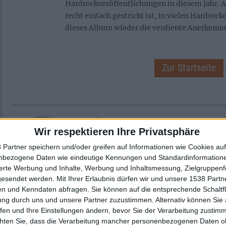
Hardrockveröffentlichungen in diesem Jahr. 
recht einfach gestrickt ist, in vielen Hardro
dieses Album wieder die verdiente Anerkennu
Zur Startseite
Stephan
Wir respektieren Ihre Privatsphäre
 Partner speichern und/oder greifen auf Informationen wie Cookies au
nbezogene Daten wie eindeutige Kennungen und Standardinformatione
sierte Werbung und Inhalte, Werbung und Inhaltsmessung, Zielgruppen
gesendet werden.
Mit Ihrer Erlaubnis dürfen wir und unsere 1538 Part
n und Kenndaten abfragen. Sie können auf die entsprechende Schaltfl
Newsletter abonnieren
ung durch uns und unsere Partner zuzustimmen. Alternativ können Sie au
fen und Ihre Einstellungen ändern, bevor Sie der Verarbeitung zustim
chten Sie, dass die Verarbeitung mancher personenbezogenen Daten oh