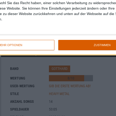
wohl Sie das Recht haben, einer solchen Verarbeitung zu widersprechen
diese Website. Sie können Ihre Einstellungen jederzeit ändern oder Ihre 
e zu dieser Website zurückkehren und unten auf der Webseite auf die 
n.
EHR OPTIONEN
ZUSTIMMEN
Gotthard - Lipservice
BAND
GOTTHARD
WERTUNG
8
/
10
USER-WERTUNG
GIB DIE ERSTE WERTUNG AB!
STILE
HEAVY METAL
ANZAHL SONGS
14
SPIELDAUER
53:05