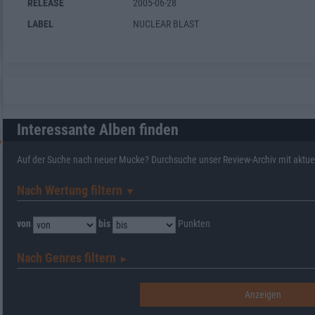
RELEASE
2005-06-28
LABEL
NUCLEAR BLAST
Interessante Alben finden
Auf der Suche nach neuer Mucke? Durchsuche unser Review-Archiv mit aktue
Nach Wertung filtern
▼︎
von
bis
Punkten
Nach Genres filtern
►︎