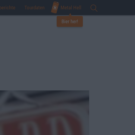
berichte
Tourdaten
Metal Hell
Bier her!