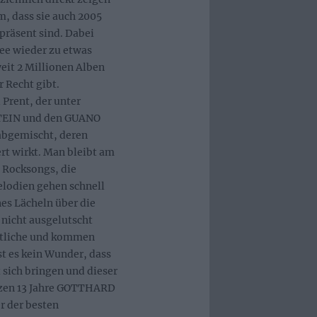
m, dass sie auch 2005
räsent sind. Dabei
ee wieder zu etwas
eit 2 Millionen Alben
r Recht gibt.
Prent, der unter
EIN und den GUANO
abgemischt, deren
rt wirkt. Man bleibt am
e Rocksongs, die
lodien gehen schnell
nes Lächeln über die
 nicht ausgelutscht
ntliche und kommen
st es kein Wunder, dass
sich bringen und dieser
etzen 13 Jahre GOTTHARD
er der besten