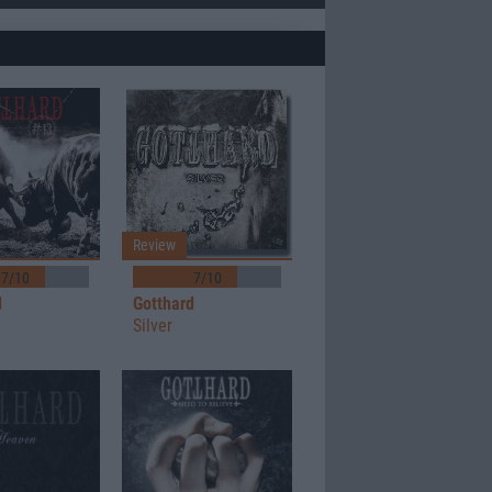
Review
7/10
7/10
d
Gotthard
Silver