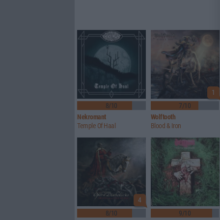
1
8/10
7/10
Nekromant
Wolftooth
Temple Of Haal
Blood & Iron
4
8/10
9/10