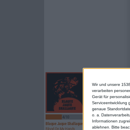
Wir und unsere 1538
verarbeiten persone
Gerät für personali
Serviceentwicklung 
genaue Standortdate
o. a. Datenverarbeit
4/10
7/10
Informationen zugrei
Blaque Jaque Shallaque
Iron Fate
ablehnen.
Bitte bea
Blood On My Hands
Crimson Messiah