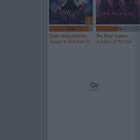
2
9/10
5/10
Diablo Swing Orchestra
The Three Tremors
Swagger & Stroll Down The Rabbit Hole
Guardians Of The Void