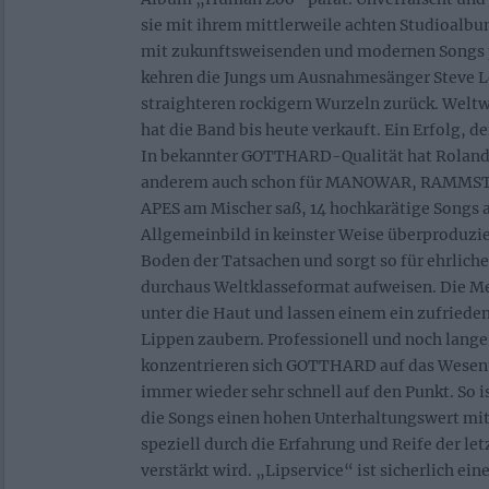
sie mit ihrem mittlerweile achten Studioalbu
mit zukunftsweisenden und modernen Songs p
kehren die Jungs um Ausnahmesänger Steve L
straighteren rockigern Wurzeln zurück. Weltw
hat die Band bis heute verkauft. Ein Erfolg, de
In bekannter GOTTHARD-Qualität hat Roland 
anderem auch schon für MANOWAR, RAMMST
APES am Mischer saß, 14 hochkarätige Songs 
Allgemeinbild in keinster Weise überproduzie
Boden der Tatsachen und sorgt so für ehrlich
durchaus Weltklasseformat aufweisen. Die Me
unter die Haut und lassen einem ein zufriede
Lippen zaubern. Professionell und noch lange
konzentrieren sich GOTTHARD auf das Wese
immer wieder sehr schnell auf den Punkt. So i
die Songs einen hohen Unterhaltungswert mit 
speziell durch die Erfahrung und Reife der l
verstärkt wird. „Lipservice“ ist sicherlich ein