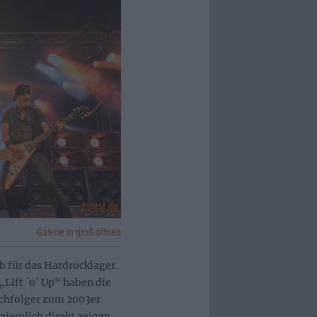
Galerie in groß öffnen
 für das Hardrocklager.
Lift ´u´ Up“ haben die
achfolger zum 2003er
ziemlich direkt zeigen