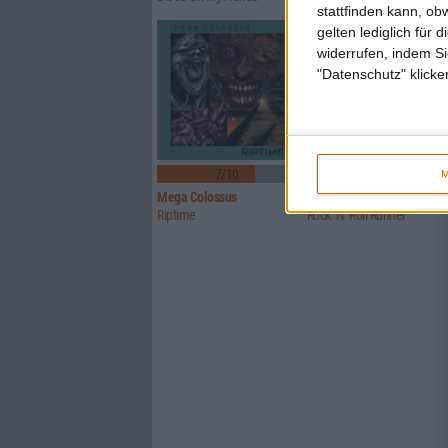
stattfinden kann, ob
gelten lediglich für 
widerrufen, indem Si
"Datenschutz" klicke
7/10
5/10
M
Mega Colossus
Toad The Wet Sprocket
Riptime
Rock ‘N’ Roll Runner