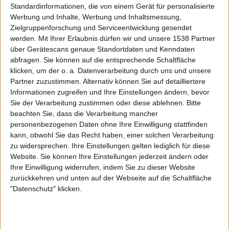
Standardinformationen, die von einem Gerät für personalisierte
Die Engländer sind weit davon entfernt,
Werbung und Inhalte, Werbung und Inhaltsmessung,
adrenalingetränkten Alternative Rock im Sinne von FOO
Zielgruppenforschung und Serviceentwicklung gesendet
FIGHTERS und Co. zu spielen. Vielmehr ist „Ubiquity“ ein
werden.
Mit Ihrer Erlaubnis dürfen wir und unsere 1538 Partner
perfekter Begleiter für triste Herbsttage, die man mit
über Gerätescans genaue Standortdaten und Kenndaten
einem heißen Tee unter einer wärmenden Decke
abfragen. Sie können auf die entsprechende Schaltfläche
verbringen möchte. HAUNT THE WOODS liefern immer
klicken, um der o. a. Datenverarbeitung durch uns und unsere
wieder Gänsehautmomente („Sleepwalking“). Ganz klar
Partner zuzustimmen. Alternativ können Sie auf detailliertere
Informationen zugreifen und Ihre Einstellungen ändern, bevor
ein frühes Highlight der Saison.
Sie der Verarbeitung zustimmen oder diese ablehnen.
Bitte
beachten Sie, dass die Verarbeitung mancher
personenbezogenen Daten ohne Ihre Einwilligung stattfinden
kann, obwohl Sie das Recht haben, einer solchen Verarbeitung
zu widersprechen. Ihre Einstellungen gelten lediglich für diese
Website. Sie können Ihre Einstellungen jederzeit ändern oder
Ihre Einwilligung widerrufen, indem Sie zu dieser Website
zurückkehren und unten auf der Webseite auf die Schaltfläche
"Datenschutz" klicken.