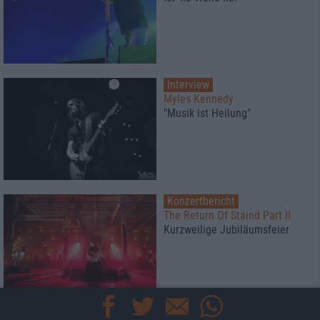
Interview
Myles Kennedy
"Musik ist Heilung"
Konzertbericht
The Return Of Staind Part II
Kurzweilige Jubiläumsfeier
News