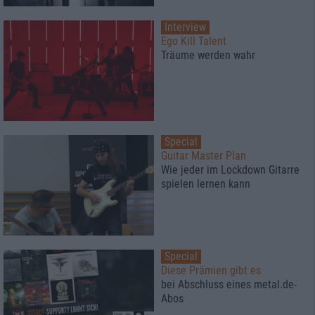
Interview
Ego Kill Talent
Träume werden wahr
Special
Guitar Master Plan
Wie jeder im Lockdown Gitarre
spielen lernen kann
Special
Diese Prämien gibt es
bei Abschluss eines metal.de-
Abos