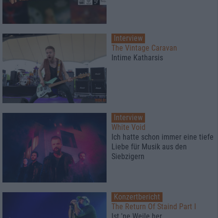
Interview
The Vintage Caravan
Intime Katharsis
Interview
White Void
Ich hatte schon immer eine tiefe
Liebe für Musik aus den
Siebzigern
Konzertbericht
The Return Of Staind Part I
Ist 'ne Weile her