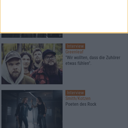
Wolvennest
Es ist so tief und schön wie
sinnlos
Interview
Greenleaf
"Wir wollten, dass die Zuhörer
etwas fühlen".
Interview
Smith/Kotzen
Poeten des Rock