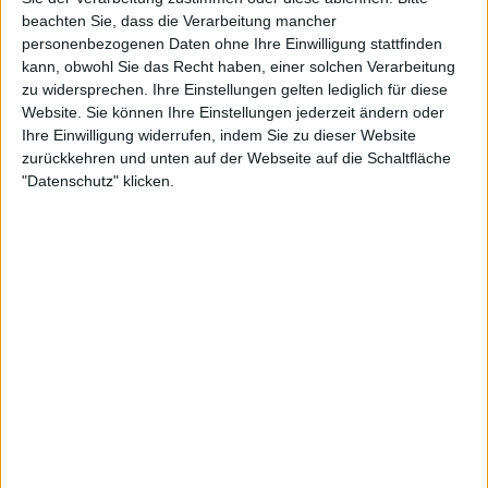
IRON SLAUGHT sind keine Pappmaché-
beachten Sie, dass die Verarbeitung mancher
Krieger
personenbezogenen Daten ohne Ihre Einwilligung stattfinden
kann, obwohl Sie das Recht haben, einer solchen Verarbeitung
Edle Elemente werden also nicht bis ins Letzte
zu widersprechen. Ihre Einstellungen gelten lediglich für diese
überwältigend zu einer musikalischen Waffe verarbeitet.
Website. Sie können Ihre Einstellungen jederzeit ändern oder
Ihre Einwilligung widerrufen, indem Sie zu dieser Website
Mit der im Gepäck wirkt man zwar beileibe nicht wie ein
zurückkehren und unten auf der Webseite auf die Schaltfläche
Pappmaché-Krieger oder eine Karnevals-Kämpferin –
"Datenschutz" klicken.
aber den Weg zur Herrschaft übers Kingdom of Metal
säbelt man sich damit eher nicht frei.
Dazu passt das Cover: Die Schlacht von
„Battle Cry“
tobt
um die Burg aus
„The Jester Race“
, allerdings weniger
lässig. Denn die eine Hälfte der Kämpfer besteht
mittlerweile aus Geistern und der Künstler ist nicht mehr
14 wie 1984: Buntstifte lehnt er ab.