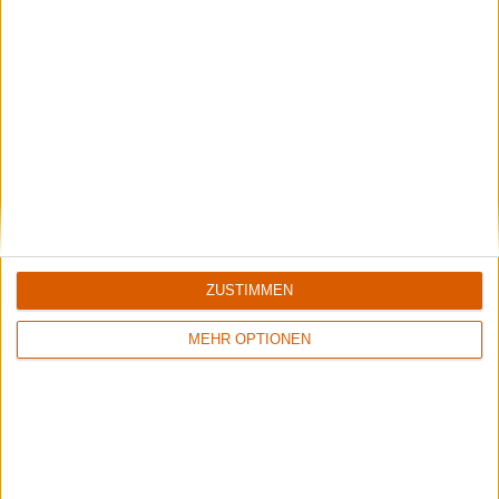
Summer Breeze Gewinnspiel
Kocht mit Starkoch Lucki Maurer
Aktuelle Reviews
ZUSTIMMEN
MEHR OPTIONEN