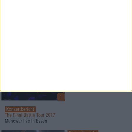
8/10
9/10
Opera Diabolicus
Demon
Death On A Pale Horse
Night Of The Demon
Mehr
Reviews
Neue Artikel
Konzertbericht
Doom und Metal auf der Insel
Malta Doom Metal Fest 2017
1
Konzertbericht
The Final Battle Tour 2017
Manowar live in Essen