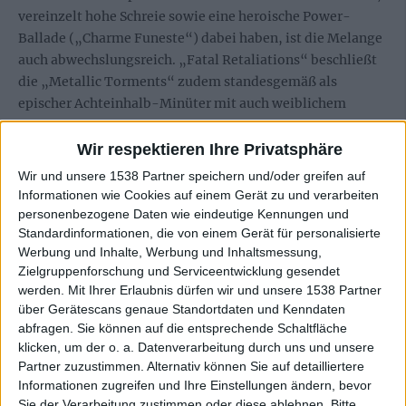
vereinzelt hohe Schreie sowie eine heroische Power-
Ballade („Charme Funeste“) dabei haben, ist die Melange
auch abwechslungsreich. „Fatal Retaliations“ beschließt
die „Metallic Torments“ zudem standesgemäß als
epischer Achteinhalb-Minüter mit auch weiblichem
Gesang.
Wir respektieren Ihre Privatsphäre
Zur Ekstase fehlen lediglich der eine oder andere noch
Wir und unsere 1538 Partner speichern und/oder greifen auf
hartnäckigere Ohrwurm-Slogan, den man dem Feind aus
Informationen wie Cookies auf einem Gerät zu und verarbeiten
voller Lunge vor den unwürdigen Latz schmettern möchte.
personenbezogene Daten wie eindeutige Kennungen und
Oder eine wirklich memorable Melodie zum Lied seines
Standardinformationen, die von einem Gerät für personalisierte
direkt bevorstehenden Todes. Oder ein Riff hier und da,
Werbung und Inhalte, Werbung und Inhaltsmessung,
Zielgruppenforschung und Serviceentwicklung gesendet
welches eine mehr als „da muss vielleicht mal jemand
werden.
Mit Ihrer Erlaubnis dürfen wir und unsere 1538 Partner
draufschauen“-tiefe Scharte schlägt. IRON SLAUGHT
über Gerätescans genaue Standortdaten und Kenndaten
machen viel richtig und nichts falsch, doch sie gehören
abfragen. Sie können auf die entsprechende Schaltfläche
mit ihren Kompositionen auch nicht zur absoluten
klicken, um der o. a. Datenverarbeitung durch uns und unsere
Speerspitze des bzw. der Genres.
Partner zuzustimmen. Alternativ können Sie auf detailliertere
Informationen zugreifen und Ihre Einstellungen ändern, bevor
Sie der Verarbeitung zustimmen oder diese ablehnen.
Bitte