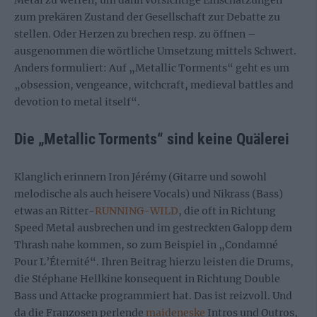
zum prekären Zustand der Gesellschaft zur Debatte zu
stellen. Oder Herzen zu brechen resp. zu öffnen –
ausgenommen die wörtliche Umsetzung mittels Schwert.
Anders formuliert: Auf „Metallic Torments“ geht es um
„obsession, vengeance, witchcraft, medieval battles and
devotion to metal itself“.
Die „Metallic Torments“ sind keine Quälerei
Klanglich erinnern Iron Jérémy (Gitarre und sowohl
melodische als auch heisere Vocals) und Nikrass (Bass)
etwas an Ritter-
RUNNING-WILD
, die oft in Richtung
Speed Metal ausbrechen und im gestreckten Galopp dem
Thrash nahe kommen, so zum Beispiel in „Condamné
Pour L’Éternité“. Ihren Beitrag hierzu leisten die Drums,
die Stéphane Hellkine konsequent in Richtung Double
Bass und Attacke programmiert hat. Das ist reizvoll. Und
da die Franzosen perlende
maideneske
Intros und Outros,