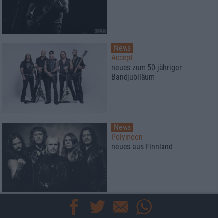
News
Accept
neues zum 50-jährigen
Bandjubiläum
News
Polymoon
neues aus Finnland
Mehr
Specials
Interviews
News