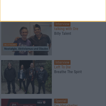
Interview
talking with Ore
Billy Talent
Interview
Left To Die
Breathe The Spirit
Special
Der Metalkeller