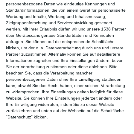
personenbezogene Daten wie eindeutige Kennungen und
„Tiresias“ nimmt anschließend den Staffelstab entgegen
Standardinformationen, die von einem Gerät für personalisierte
und ist mit seinem wütenden, leicht disharmonischen,
Werbung und Inhalte, Werbung und Inhaltsmessung,
fast ein wenig todesmetallischen Mainriff wohl der am
Zielgruppenforschung und Serviceentwicklung gesendet
klassischsten griechische Song der „Γιγαντομαχία (War Of
werden.
Mit Ihrer Erlaubnis dürfen wir und unsere 1538 Partner
The Giants)“-EP. Spätestens wenn sich im Mittelteil
über Gerätescans genaue Standortdaten und Kenndaten
sinfonische Keyboard-Elemente dazugesellen, erinnern
abfragen. Sie können auf die entsprechende Schaltfläche
KAWIR an ihre alten Weggefährten aus den Neunzigern,
klicken, um der o. a. Datenverarbeitung durch uns und unsere
Partner zuzustimmen. Alternativ können Sie auf detailliertere
zum Beispiel die frühen
VARATHRON
. „Hecatoncheires“
Informationen zugreifen und Ihre Einstellungen ändern, bevor
als Abschluss ist das einzige Stück der EP, in dem die
Sie der Verarbeitung zustimmen oder diese ablehnen.
Bitte
paganen Wurzeln der Band so richtig durchkommen. Im
beachten Sie, dass die Verarbeitung mancher
Hauptteil wechseln sich wuchtiges Midtempo-Stampfen
personenbezogenen Daten ohne Ihre Einwilligung stattfinden
und flottes Blasten ab, darunter eine melodische Gitarre
kann, obwohl Sie das Recht haben, einer solchen Verarbeitung
wie sie auch
AMON AMARTH in ihren sehr (!) jungen
zu widersprechen. Ihre Einstellungen gelten lediglich für diese
Jahren
gut zu Gesicht gestanden hätte. Im Mittelteil lösen
Website. Sie können Ihre Einstellungen jederzeit ändern oder
Ihre Einwilligung widerrufen, indem Sie zu dieser Website
KAWIR das Prinzip auf und geleiten in einen elegischen
zurückkehren und unten auf der Webseite auf die Schaltfläche
Part samt Spoken-Words-Passage und viel, viel Gefühl in
"Datenschutz" klicken.
den Keyboards. Gänsehaut-Gefahr!