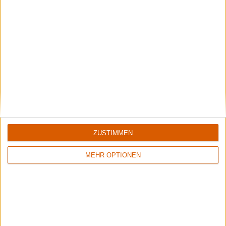
Black Listed Friday – Die 6+6+6 der Woche
Vocals sind wichtig: Hier kommen Stars, Statements und Stammhalter des
Gesangs.
ZUSTIMMEN
MEHR OPTIONEN