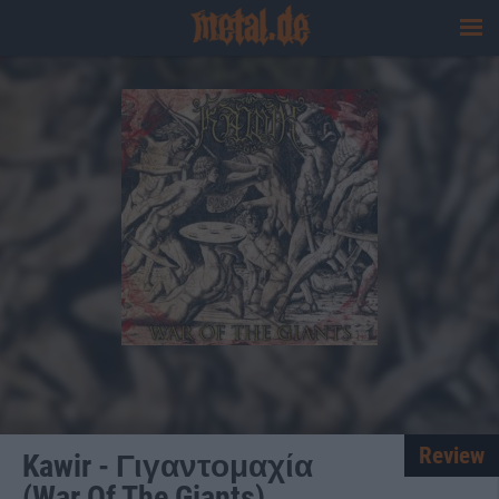
Review
Kawir - Γιγαντομαχία
(War Of The Giants)