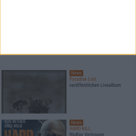
News
Paradise Lost
veröffentlichen Livealbum
News
HARD KILL
BluRay Verlosung