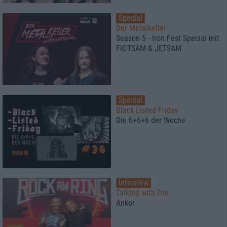
Special
Der Metalkeller
Season 5 - Iron Fest Special mit
FlOTSAM & JETSAM
Special
Black Listed Friday
Die 6+6+6 der Woche
Interview
Talking with Ore
Ankor