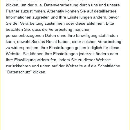
klicken, um der o. a. Datenverarbeitung durch uns und unsere
Letzte Instanz - Ins Licht
Partner zuzustimmen. Alternativ können Sie auf detailliertere
Informationen zugreifen und Ihre Einstellungen ändern, bevor
Sie der Verarbeitung zustimmen oder diese ablehnen.
Bitte
BAND
LETZTE INSTANZ
beachten Sie, dass die Verarbeitung mancher
personenbezogenen Daten ohne Ihre Einwilligung stattfinden
WERTUNG
8
/
10
kann, obwohl Sie das Recht haben, einer solchen Verarbeitung
USER-WERTUNG
7
/
10
zu widersprechen. Ihre Einstellungen gelten lediglich für diese
Website. Sie können Ihre Einstellungen jederzeit ändern oder
STILE
Ihre Einwilligung widerrufen, indem Sie zu dieser Website
ANZAHL SONGS
13
zurückkehren und unten auf der Webseite auf die Schaltfläche
SPIELDAUER
50:44
"Datenschutz" klicken.
RELEASE
2006-05-21
LABEL
DRAKKAR