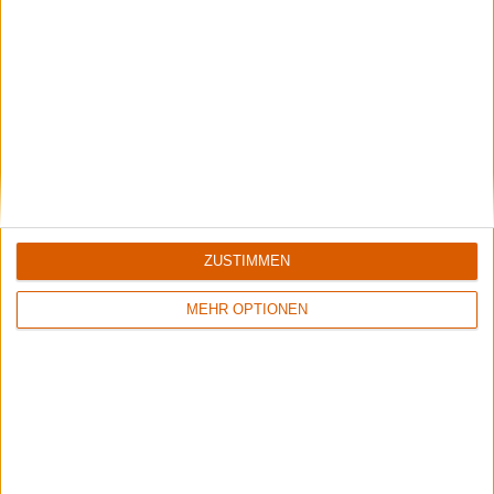
Black Listed Friday – Die 6+6+6 der Woche
Vocals sind wichtig: Hier kommen Stars, Statements und Stammhalter des
Gesangs.
ZUSTIMMEN
MEHR OPTIONEN
Backstage | Rettungsdienst auf dem Summer Breeze
Über Zwischenwasser, Gehörschutz und Festivalapotheke.