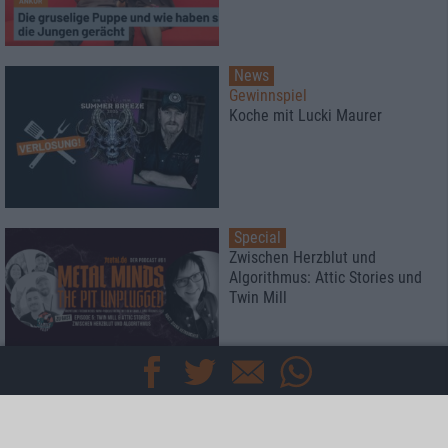
News
Gewinnspiel
Koche mit Lucki Maurer
Special
Zwischen Herzblut und
Algorithmus: Attic Stories und
Twin Mill
Special
Rockharz Open Air 2026
Das meint die Redaktion