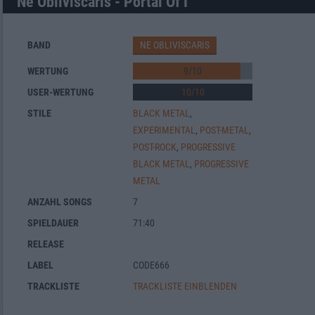
Ne Obliviscaris - Portal Of I
BAND
NE OBLIVISCARIS
WERTUNG
9
/
10
USER-WERTUNG
10
/
10
STILE
BLACK METAL
,
EXPERIMENTAL
,
POST-METAL
,
POST-ROCK
,
PROGRESSIVE
BLACK METAL
,
PROGRESSIVE
METAL
ANZAHL SONGS
7
SPIELDAUER
71:40
RELEASE
LABEL
CODE666
TRACKLISTE
TRACKLISTE EINBLENDEN