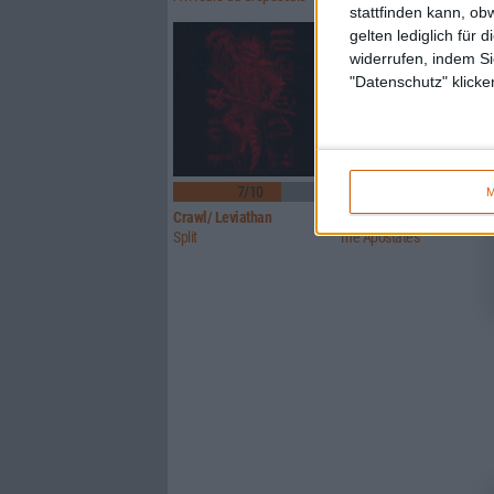
stattfinden kann, ob
gelten lediglich für 
widerrufen, indem Si
"Datenschutz" klicke
7/10
7/10
M
Crawl/ Leviathan
Glorior Belli
Split
The Apostates