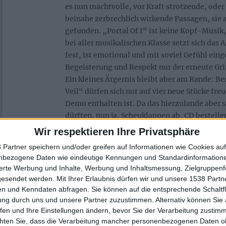
es nun machtvolle, vor Kraft strotzende, oder
beinahe zerbrechlich wirkende Passagen, sie 
gefunden. „Portal Of I“ ist keine Kopf-Musik, 
bei aller musikalischen Klasse setzt sich das
fest, ist emotional und mit soviel Gefühl eing
Begeisterung und Respekt nur der erneute Grif
Ein kleines Ärgernis bleibt aber am Rande: B
Veil“ dürfen sich nur auf vier neue Stücke fre
Demo enthalten ist. Da das hierzulande aber sic
dürften, nun ja, Scheuklappen ab, CD bestelle
vielen Details dürft ihr dann selber erkunden
Wir respektieren Ihre Privatsphäre
noch immer nicht ganz durch und gönne mir je
 Partner speichern und/oder greifen auf Informationen wie Cookies au
Runde!
nbezogene Daten wie eindeutige Kennungen und Standardinformatione
sierte Werbung und Inhalte, Werbung und Inhaltsmessung, Zielgruppen
gesendet werden.
Mit Ihrer Erlaubnis dürfen wir und unsere 1538 Part
n und Kenndaten abfragen. Sie können auf die entsprechende Schaltfl
Zur Startseite
ung durch uns und unsere Partner zuzustimmen. Alternativ können Sie au
fen und Ihre Einstellungen ändern, bevor Sie der Verarbeitung zustim
chten Sie, dass die Verarbeitung mancher personenbezogenen Daten oh