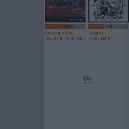
7/10
4/10
Grandiose Malice
Goatkraft
The Eternal Infernal (Re-Issue)
Angel Slaughter