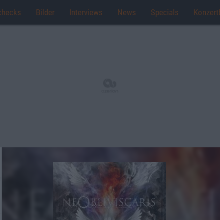
checks
Bilder
Interviews
News
Specials
Konzert