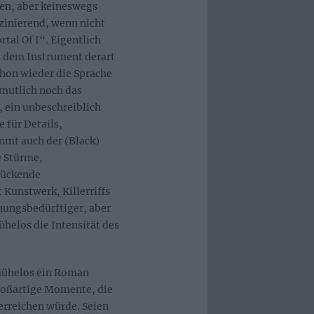
en, aber keineswegs
zinierend, wenn nicht
rtal Of I“. Eigentlich
s dem Instrument derart
chon wieder die Sprache
rmutlich noch das
, ein unbeschreiblich
e für Details,
mt auch der (Black)
e Stürme,
rückende
 Kunstwerk, Killerriffs
nungsbedürftiger, aber
ühelos die Intensität des
 mühelos ein Roman
großartige Momente, die
rreichen würde. Seien