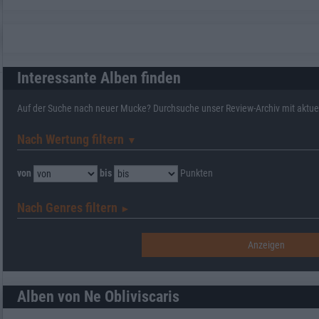
Interessante Alben finden
Auf der Suche nach neuer Mucke? Durchsuche unser Review-Archiv mit aktue
Nach Wertung filtern
▼︎
von
bis
Punkten
Nach Genres filtern
►︎
Alben von Ne Obliviscaris