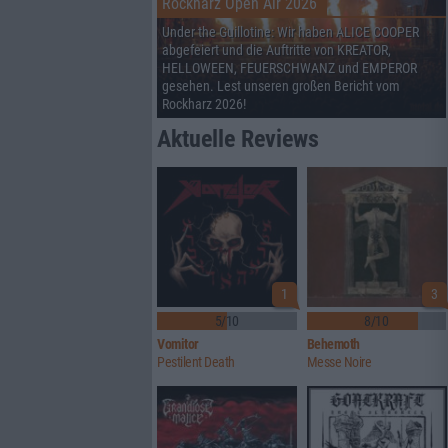
Rockharz Open Air 2026
Under the Guillotine: Wir haben ALICE COOPER
abgefeiert und die Auftritte von KREATOR,
HELLOWEEN, FEUERSCHWANZ und EMPEROR
gesehen. Lest unseren großen Bericht vom
Rockharz 2026!
Aktuelle Reviews
1
3
5/10
8/10
Vomitor
Behemoth
Pestilent Death
Messe Noire