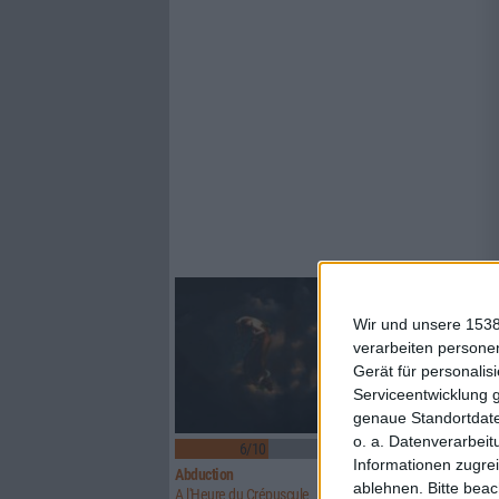
Wir und unsere 1538
verarbeiten persone
Gerät für personali
Serviceentwicklung 
genaue Standortdate
o. a. Datenverarbeit
6/10
6/10
Informationen zugrei
Abduction
Above Aurora
ablehnen.
Bitte bea
A l'Heure du Crépuscule
Path To Ruin