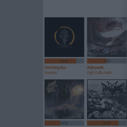
8/10
5/10
Encircling Sea
Alghazanth
Hearken
Eight Coffin Nails
4/10
8/10