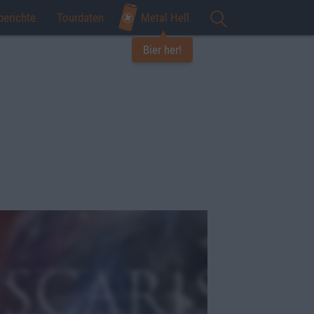
berichte
Tourdaten
Metal Hell
Bier her!