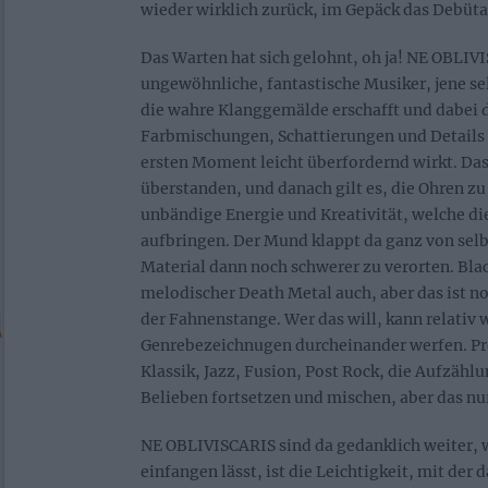
wieder wirklich zurück, im Gepäck das Debüta
Das Warten hat sich gelohnt, oh ja! NE OBLIV
ungewöhnliche, fantastische Musiker, jene s
die wahre Klanggemälde erschafft und dabei d
Farbmischungen, Schattierungen und Details 
ersten Moment leicht überfordernd wirkt. Das 
überstanden, und danach gilt es, die Ohren zu 
unbändige Energie und Kreativität, welche die
aufbringen. Der Mund klappt da ganz von selbst
Material dann noch schwerer zu verorten. Blac
melodischer Death Metal auch, aber das ist no
der Fahnenstange. Wer das will, kann relativ 
Genrebezeichnugen durcheinander werfen. Pr
Klassik, Jazz, Fusion, Post Rock, die Aufzählu
Belieben fortsetzen und mischen, aber das nur
NE OBLIVISCARIS sind da gedanklich weiter, 
einfangen lässt, ist die Leichtigkeit, mit der da