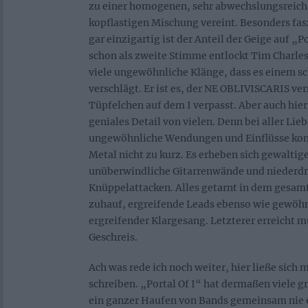
zu einer homogenen, sehr abwechslungsreich
kopflastigen Mischung vereint. Besonders fas
gar einzigartig ist der Anteil der Geige auf „Po
schon als zweite Stimme entlockt Tim Charle
viele ungewöhnliche Klänge, dass es einem s
verschlägt. Er ist es, der NE OBLIVISCARIS ve
Tüpfelchen auf dem I verpasst. Aber auch hier
geniales Detail von vielen. Denn bei aller Lieb
ungewöhnliche Wendungen und Einflüsse kom
Metal nicht zu kurz. Es erheben sich gewaltig
unüberwindliche Gitarrenwände und niederd
Knüppelattacken. Alles getarnt in dem gesamt
zuhauf, ergreifende Leads ebenso wie gewöh
ergreifender Klargesang. Letzterer erreicht m
Geschreis.
Ach was rede ich noch weiter, hier ließe sich
schreiben. „Portal Of I“ hat dermaßen viele 
ein ganzer Haufen von Bands gemeinsam nie e