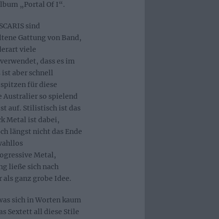
lbum „Portal Of I“.
ISCARIS sind
eltene Gattung von Band,
erart viele
verwendet, dass es im
ist aber schnell
spitzen für diese
 Australier so spielend
 auf. Stilistisch ist das
k Metal ist dabei,
ch längst nicht das Ende
wahllos
ogressive Metal,
ng ließe sich nach
 als ganz grobe Idee.
was sich in Worten kaum
s Sextett all diese Stile