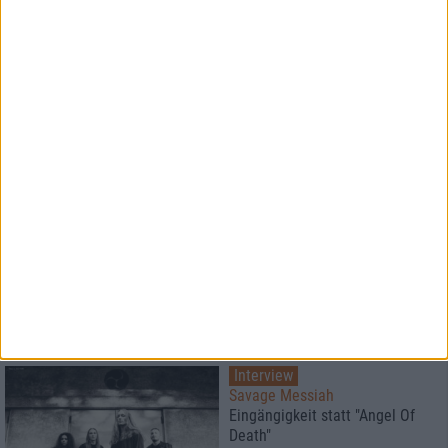
Special
Die besten Alben des Jahres
2017
Platz 10 - 1
Special
metal.de
Der große Redaktionspoll 2017
6
Interview
Savage Messiah
Eingängigkeit statt "Angel Of
Death"