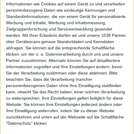
Soli, dem vielleicht noch ein klein wenig mehr Fokus gut
Informationen wie Cookies auf einem Gerät zu und verarbeiten
getan hätte.
personenbezogene Daten wie eindeutige Kennungen und
Standardinformationen, die von einem Gerät für personalisierte
Werbung und Inhalte, Werbung und Inhaltsmessung,
Zielgruppenforschung und Serviceentwicklung gesendet
werden.
Mit Ihrer Erlaubnis dürfen wir und unsere 1538 Partner
über Gerätescans genaue Standortdaten und Kenndaten
abfragen. Sie können auf die entsprechende Schaltfläche
klicken, um der o. a. Datenverarbeitung durch uns und unsere
Partner zuzustimmen. Alternativ können Sie auf detailliertere
Informationen zugreifen und Ihre Einstellungen ändern, bevor
Sie der Verarbeitung zustimmen oder diese ablehnen.
Bitte
beachten Sie, dass die Verarbeitung mancher
personenbezogenen Daten ohne Ihre Einwilligung stattfinden
kann, obwohl Sie das Recht haben, einer solchen Verarbeitung
zu widersprechen. Ihre Einstellungen gelten lediglich für diese
Zur Startseite
Website. Sie können Ihre Einstellungen jederzeit ändern oder
Ihre Einwilligung widerrufen, indem Sie zu dieser Website
zurückkehren und unten auf der Webseite auf die Schaltfläche
20.06.2026
"Datenschutz" klicken.