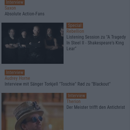
Interview
Saxon
Absolute Action-Fans
Special
Rebellion
Listening Session zu "A Tragedy
In Steel II - Shakespeare's King
Lear"
Interview
Audrey Horne
Interview mit Sänger Torkjell "Toschie" Rød zu "Blackout"
Interview
Therion
Der Meister trifft den Antichrist