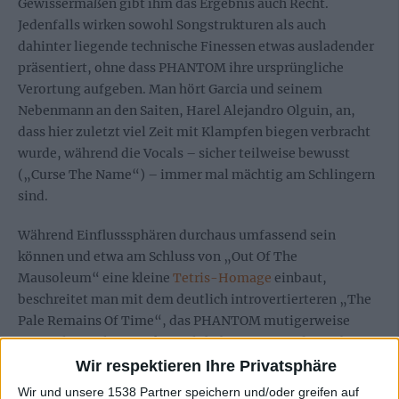
Gewissermaßen gibt ihm das Ergebnis auch Recht.
Jedenfalls wirken sowohl Songstrukturen als auch
dahinter liegende technische Finessen etwas ausladender
präsentiert, ohne dass PHANTOM ihre ursprüngliche
Verortung aufgeben. Man hört Garcia und seinem
Nebenmann an den Saiten, Harel Alejandro Olguin, an,
dass hier zuletzt viel Zeit mit Klampfen biegen verbracht
wurde, während die Vocals – sicher teilweise bewusst
(„Curse The Name“) – immer mal mächtig am Schlingern
sind.
Während Einflusssphären durchaus umfassend sein
können und etwa am Schluss von „Out Of The
Mausoleum“ eine kleine
Tetris-Homage
einbaut,
beschreitet man mit dem deutlich introvertierteren „The
Pale Remains Of Time“, das PHANTOM mutigerweise
sogar als Single ausgekoppelt haben, ganz andere, aber
spannende Wege. Zusammenfassend bleibt dennoch ein
Wir respektieren Ihre Privatsphäre
gutklassiges Album mit prominenten Gitarrenläufen und
Wir und unsere 1538 Partner speichern und/oder greifen auf