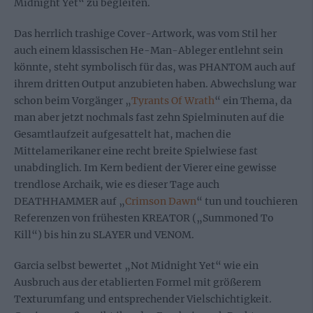
Midnight Yet“ zu begleiten.
Das herrlich trashige Cover-Artwork, was vom Stil her
auch einem klassischen He-Man-Ableger entlehnt sein
könnte, steht symbolisch für das, was PHANTOM auch auf
ihrem dritten Output anzubieten haben. Abwechslung war
schon beim Vorgänger „
Tyrants Of Wrath
“ ein Thema, da
man aber jetzt nochmals fast zehn Spielminuten auf die
Gesamtlaufzeit aufgesattelt hat, machen die
Mittelamerikaner eine recht breite Spielwiese fast
unabdinglich. Im Kern bedient der Vierer eine gewisse
trendlose Archaik, wie es dieser Tage auch
DEATHHAMMER auf „
Crimson Dawn
“ tun und touchieren
Referenzen von frühesten KREATOR („Summoned To
Kill“) bis hin zu SLAYER und VENOM.
Garcia selbst bewertet „Not Midnight Yet“ wie ein
Ausbruch aus der etablierten Formel mit größerem
Texturumfang und entsprechender Vielschichtigkeit.