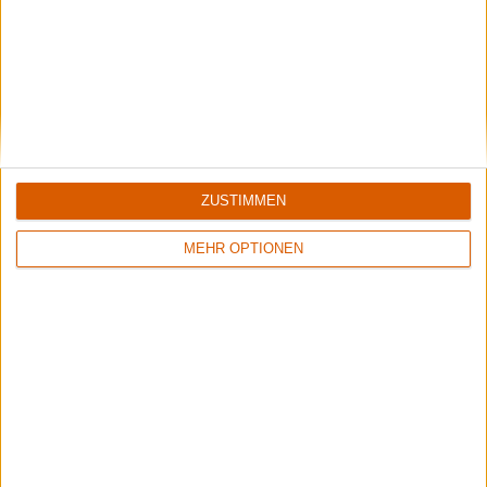
9/10
5/10
Diablo Swing Orchestra
The Three Tremors
Swagger & Stroll Down The Rabbit Hole
Guardians Of The Void
ZUSTIMMEN
MEHR OPTIONEN