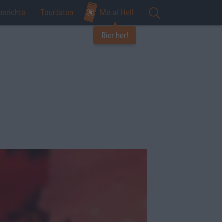
berichte
Tourdaten
Metal Hell
Bier her!