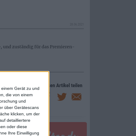
28.06.2021
e, und zuständig für das Premieren-
Diesen Artikel teilen
f einem Gerät zu und
n, die von einem
forschung und
ner über Gerätescans
äche klicken, um der
f detailliertere
men oder diese
ne Ihre Einwilligung