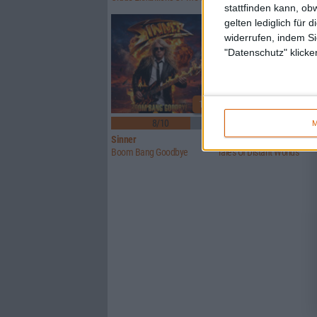
stattfinden kann, ob
gelten lediglich für 
widerrufen, indem Si
"Datenschutz" klicke
1
8/10
6/10
M
Sinner
Crusade Of Bards
Boom Bang Goodbye
Tales Of Distant Worlds