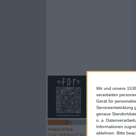
Wir und unsere 1538
verarbeiten persone
Gerät für personali
Serviceentwicklung 
genaue Standortdate
o. a. Datenverarbeit
5/10
8/10
Informationen zugrei
Flowers Of Rust
Xandria
ablehnen.
Bitte bea
Crude Exhibitions Of The Soul
Eclipse