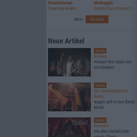
Mountainscape
Meshuggah
Traversing Realms
Destroy Erase Improve: 30th Anniversary Edition
Mehr
Reviews
Neue Artikel
News
Broilers
müssen ihre Open Airs
verschieben
News
Die Apokalyptischen
Reiter
wagen sich in den Black
Metal
News
Desaster
mit allen Details zum
neuen Album