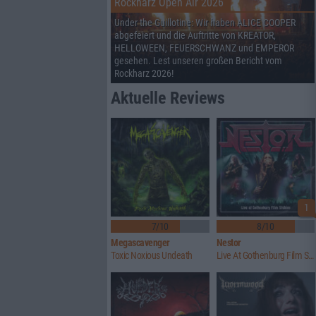
Rockharz Open Air 2026
Under the Guillotine: Wir haben ALICE COOPER
abgefeiert und die Auftritte von KREATOR,
HELLOWEEN, FEUERSCHWANZ und EMPEROR
gesehen. Lest unseren großen Bericht vom
Rockharz 2026!
Aktuelle Reviews
1
7/10
8/10
Megascavenger
Nestor
Toxic Noxious Undeath
Live At Gothenburg Film Studios