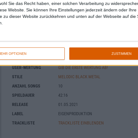
wohl Sie das Recht haben, einer solchen Verarbeitung zu widersprechen
diese Website. Sie können Ihre Einstellungen jederzeit ändern oder Ihre 
e zu dieser Website zurückkehren und unten auf der Webseite auf die 
n.
Sheogorath - Lunacy Gone Astray
BAND
SHEOGORATH
EHR OPTIONEN
ZUSTIMMEN
WERTUNG
6
/
10
USER-WERTUNG
GIB DIE ERSTE WERTUNG AB!
STILE
MELODIC BLACK METAL
ANZAHL SONGS
10
SPIELDAUER
42:16
RELEASE
01.05.2021
LABEL
EIGENPRODUKTION
TRACKLISTE
TRACKLISTE EINBLENDEN