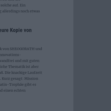
solche auf. Ein
 allerdings noch etwas
eure Kopie von
werk von SHEOGORATH und
Innovations-
wandfrei und mit guten
liche Thematik ist aber
ß. Die knackige Laufzeit
. Kurz gesagt: Mission
latin-Trophäe gibt es
nd einen echten