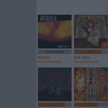
2
Keine Wertung
8/10
Metallica
Rock Justice
ReLoad (Remaster)
You've Been Served
1
8/10
7/10