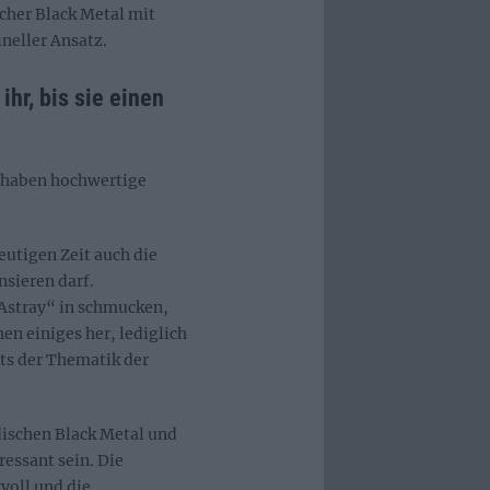
cher Black Metal mit
neller Ansatz.
r, bis sie einen
e haben hochwertige
eutigen Zeit auch die
sieren darf.
stray“ in schmucken,
en einiges her, lediglich
hts der Thematik der
schen Black Metal und
ressant sein. Die
voll und die