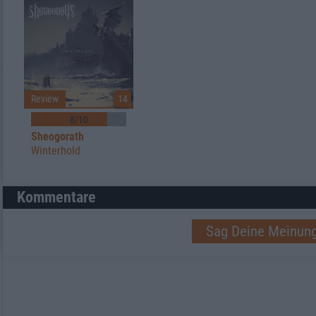
Review
14
8/10
Sheogorath
Winterhold
Kommentare
Sag Deine Meinung