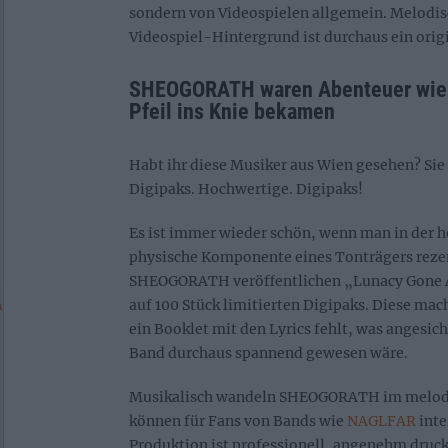
sondern von Videospielen allgemein. Melodis
Videospiel-Hintergrund ist durchaus ein origi
SHEOGORATH waren Abenteuer wie ih
Pfeil ins Knie bekamen
Habt ihr diese Musiker aus Wien gesehen? Si
Digipaks. Hochwertige. Digipaks!
Es ist immer wieder schön, wenn man in der h
physische Komponente eines Tonträgers rezen
SHEOGORATH veröffentlichen „Lunacy Gone A
auf 100 Stück limitierten Digipaks. Diese mach
ein Booklet mit den Lyrics fehlt, was angesic
Band durchaus spannend gewesen wäre.
Musikalisch wandeln SHEOGORATH im melodi
können für Fans von Bands wie
NAGLFAR
inte
Produktion ist professionell, angenehm druck