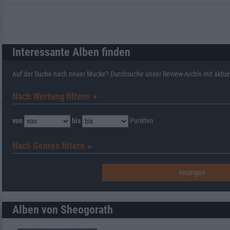
Interessante Alben finden
Auf der Suche nach neuer Mucke? Durchsuche unser Review-Archiv mit aktue
Nach Wertung filtern
▼︎
von
bis
Punkten
Nach Genres filtern
►︎
Alben von Sheogorath