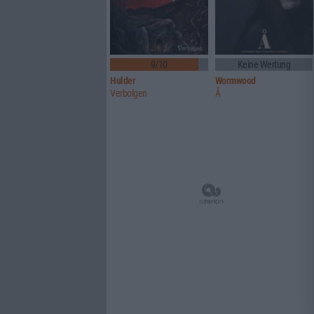
9/10
Keine Wertung
Hulder
Wormwood
Verbolgen
Å