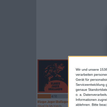
Wir und unsere 1538
verarbeiten persone
Gerät für personali
Serviceentwicklung 
genaue Standortdate
o. a. Datenverarbeit
4/10
7/10
Informationen zugrei
Blaque Jaque Shallaque
Iron Fate
ablehnen.
Bitte bea
Blood On My Hands
Crimson Messiah