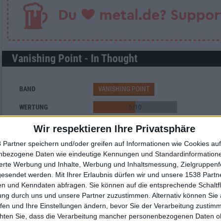
Vanishing Point - In Thought
BAND
VANISHING POINT
WERTUNG
5
/
10
USER-WERTUNG
GIB DIE ERSTE WERTUNG AB!
Wir respektieren Ihre Privatsphäre
STILE
HEAVY METAL
 Partner speichern und/oder greifen auf Informationen wie Cookies au
ANZAHL SONGS
10
nbezogene Daten wie eindeutige Kennungen und Standardinformatione
sierte Werbung und Inhalte, Werbung und Inhaltsmessung, Zielgruppen
SPIELDAUER
49:39
gesendet werden.
Mit Ihrer Erlaubnis dürfen wir und unsere 1538 Part
RELEASE
2006-07-12
n und Kenndaten abfragen. Sie können auf die entsprechende Schaltfl
ung durch uns und unsere Partner zuzustimmen. Alternativ können Sie au
LABEL
DOCKYARD1
fen und Ihre Einstellungen ändern, bevor Sie der Verarbeitung zustim
chten Sie, dass die Verarbeitung mancher personenbezogenen Daten oh