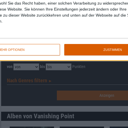
wohl Sie das Recht haben, einer solchen Verarbeitung zu widersprechen
diese Website. Sie können Ihre Einstellungen jederzeit ändern oder Ihre 
e zu dieser Website zurückkehren und unten auf der Webseite auf die 
n.
Interessante Alben finden
Auf der Suche nach neuer Mucke? Durchsuche unser Review-Archiv mit aktue
EHR OPTIONEN
ZUSTIMMEN
Nach Wertung filtern
▼︎
von
bis
Punkten
Nach Genres filtern
►︎
Alben von Vanishing Point