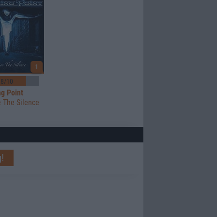
1
8/10
ng Point
 The Silence
!