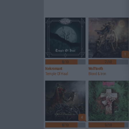
1
8/10
7/10
Nekromant
Wolftooth
Temple Of Haal
Blood & Iron
4
8/10
9/10