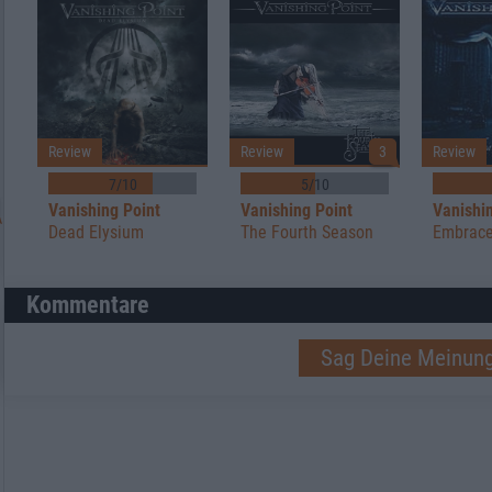
Review
Review
3
Review
7/10
5/10
Vanishing Point
Vanishing Point
Vanishi
Dead Elysium
The Fourth Season
Embrace
Kommentare
Sag Deine Meinung