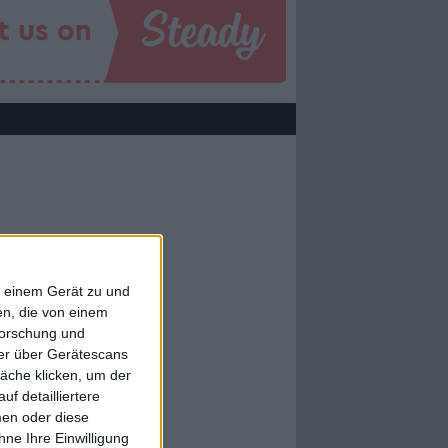
f einem Gerät zu und
n, die von einem
forschung und
ner über Gerätescans
äche klicken, um der
f detailliertere
men oder diese
ne Ihre Einwilligung