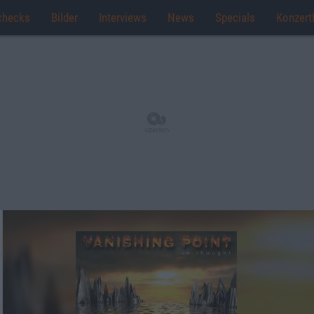
checks
Bilder
Interviews
News
Specials
Konzert