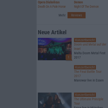
Opera Diabolicus
Demon
Death On A Pale Horse
Night Of The Demon
Mehr
Reviews
Neue Artikel
Konzertbericht
Doom und Metal auf der
Insel
Malta Doom Metal Fest
1
2017
Konzertbericht
The Final Battle Tour
2017
Manowar live in Essen
Konzertbericht
The Ultimate Principle
Tour
Epica live in München