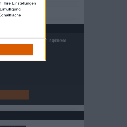
. Ihre Einstellungen
Einwilligung
Schaltfläche
ll
38633
Reviews und lass Dich inspirieren!