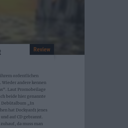
Review
t
 ihrem ordentlichen
. Wieder andere kennen
ms“. Laut Promobeilage
ich beide hier genannte
em Debütalbum „In
en hat Dockyard1 jenes
 und auf CD gebrannt.
s zuhauf, da muss man