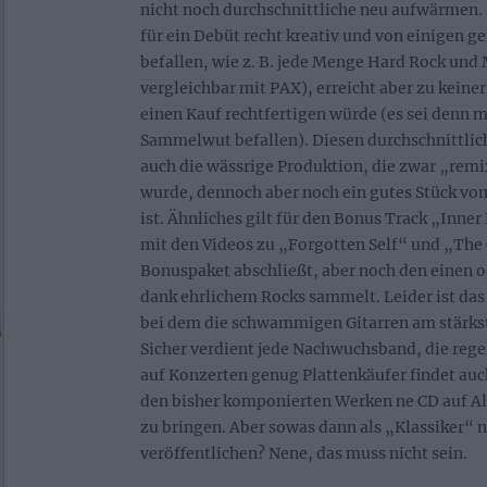
nicht noch durchschnittliche neu aufwärmen.
für ein Debüt recht kreativ und von einigen 
befallen, wie z. B. jede Menge Hard Rock und 
vergleichbar mit PAX), erreicht aber zu keiner
einen Kauf rechtfertigen würde (es sei denn m
Sammelwut befallen). Diesen durchschnittlic
auch die wässrige Produktion, die zwar „rem
wurde, dennoch aber noch ein gutes Stück vo
ist. Ähnliches gilt für den Bonus Track „Inn
mit den Videos zu „Forgotten Self“ und „The
Bonuspaket abschließt, aber noch den einen 
dank ehrlichem Rocks sammelt. Leider ist das
bei dem die schwammigen Gitarren am stärkst
Sicher verdient jede Nachwuchsband, die rege
auf Konzerten genug Plattenkäufer findet auc
den bisher komponierten Werken ne CD auf A
zu bringen. Aber sowas dann als „Klassiker“ 
veröffentlichen? Nene, das muss nicht sein.