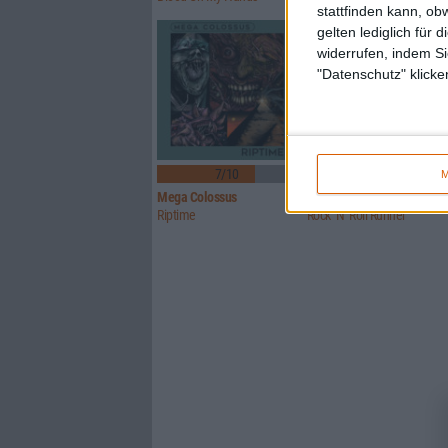
stattfinden kann, ob
gelten lediglich für 
widerrufen, indem Si
"Datenschutz" klicke
7/10
5/10
M
Mega Colossus
Toad The Wet Sprocket
Riptime
Rock ‘N’ Roll Runner