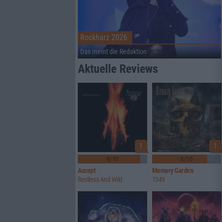
Rockharz 2026
Das meint die Redaktion
Aktuelle Reviews
1
1
9/10
8/10
Accept
Memory Garden
Restless And Wild
1349