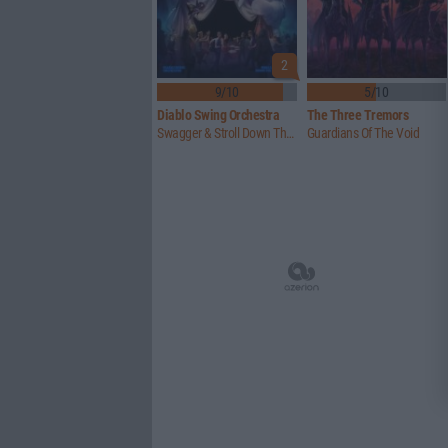
2
9/10
5/10
Diablo Swing Orchestra
The Three Tremors
Swagger & Stroll Down The Rabbit Hole
Guardians Of The Void