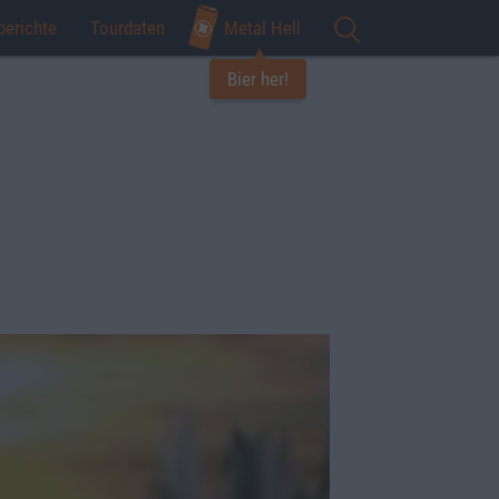
berichte
Tourdaten
Metal Hell
Bier her!