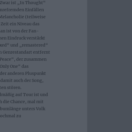
 Zwar ist „In Thought“
genrefremden Einfällen
Melancholie (teilweise
 Zeit ein Niveau das
an ist von der Fan-
hen Eindruck verstärkt
ixed“ und „remastered“
m Genrestandart entfernt
er Peace“, der zusammen
 Only One“ das
oder anderen Pluspunkt
 damit auch der Song,
en stören.
lmäßig auf Tour ist und
h die Chance, mal mit
lbumlänge unters Volk
nochmal zu