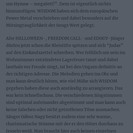
um Hymne – megafett!”. Dem ist eigentlich nichts
hinzuzufügen. WISDOM haben sich dem europäischen
Power Metal verschrieben und dabei besonders auf die
Mitsingtauglichkeit der Songs Wert gelegt.
Alte HELLOWEEN-, FREEDOM CALL- und EDGUY-Jünger
dürfen jetzt schon die Bleistifte spitzen und sich “Judas”
auf den Einkaufszettel schreiben. Wer fröhlich um sein im
Wohnzimmer entzündetes Lagerfeuer tanzt und dabei
lauthals vor Freude singt, ist bei den Ungarn definitiv an
der richtigen Adresse. Die Melodien gehen ins Ohr und
man kann deutlich hören, wie viel Mühe sich WISDOM
gegeben haben diese auch anständig zu arrangieren. Das
war kein Schnellschuss. Die verschiedenen Singstimmen
sind optimal aufeinander abgestimmt und man kann auch
keine falschen oder nicht getroffenen Töne ausmachen.
Sänger Gábor Nagy besitzt zudem eine sehr warme,
charismatische Stimme mit der er den Hörer durchaus zu
fesseln weiß. Man braucht hier auch keinen einzelnen