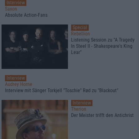
Interview
Saxon
Absolute Action-Fans
Special
Rebellion
Listening Session zu "A Tragedy
In Steel II - Shakespeare's King
Lear"
Interview
Audrey Horne
Interview mit Sänger Torkjell "Toschie" Rød zu "Blackout"
Interview
Therion
Der Meister trifft den Antichrist