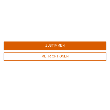
1
1
9/10
8/10
Accept
Memory Garden
ZUSTIMMEN
Restless And Wild
1349
MEHR OPTIONEN
2