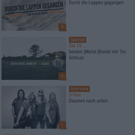
Durch die Lappen gegangen
5
Special
Die 10 ...
besten (Metal-)Bands mit Tor-
Schluss
3
Interview
S-Tool
Daumen nach unten
1