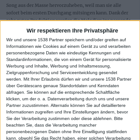
Song aus der Masse hervorzuheben, weil man sie alle
sofort beim ersten Durchgang mitsingen kann. Dank der
sehr guten Produktion werden die Melodien ins passende
Licht gerückt. Allerdings frage ich mich, wie die Jungs das
Wir respektieren Ihre Privatsphäre
live umsetzen wollen.
Wir und unsere 1538 Partner speichern und/oder greifen auf
Informationen wie Cookies auf einem Gerät zu und verarbeiten
Im instrumentalen Bereich haben sich WISDOM nicht
personenbezogene Daten wie eindeutige Kennungen und
sonderlich weit aus dem Fenster gelehnt. Vielmehr spielen
Standardinformationen, die von einem Gerät für personalisierte
die Ungarn mit den für europäischen Power Metal
Werbung und Inhalte, Werbung und Inhaltsmessung,
typischen Elementen wie melodische Soli, gelungene
Zielgruppenforschung und Serviceentwicklung gesendet
Balance zwischen schnellen und getragenen Nummern
werden.
Mit Ihrer Erlaubnis dürfen wir und unsere 1538 Partner
über Gerätescans genaue Standortdaten und Kenndaten
und hier und da ein einprägsames Riff. Einprägsame Riffs
abfragen. Sie können auf die entsprechende Schaltfläche
finden sich aber nicht so viele auf “Judas”, was der Platte
klicken, um der o. a. Datenverarbeitung durch uns und unsere
doch einige Abzüge einbringt. Das dritte Album von
Partner zuzustimmen. Alternativ können Sie auf detailliertere
WISDOM ist vollends auf den Gesang ausgelegt, so dass
Informationen zugreifen und Ihre Einstellungen ändern, bevor
knackige Riffs oder überraschende Songwendungen hier
Sie der Verarbeitung zustimmen oder diese ablehnen.
Bitte
klar in der Minderheit sind. Das ist echt schade, denn das
beachten Sie, dass die Verarbeitung mancher
Quintett hat ohne Zweifel Talent. Man kann den Songs
personenbezogenen Daten ohne Ihre Einwilligung stattfinden
kann, obwohl Sie das Recht haben, einer solchen Verarbeitung
anhören, dass da auf jeden Fall noch Luft nach oben ist.