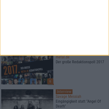
Special
Die besten Alben des Jahres
2017
Platz 10 - 1
Special
metal.de
Der große Redaktionspoll 2017
6
Interview
Savage Messiah
Eingängigkeit statt "Angel Of
Death"