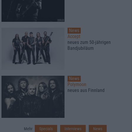
News
Accept
neues zum 50-jährigen
Bandjubiläum
News
Polymoon
neues aus Finnland
Mehr
Specials
Interviews
News