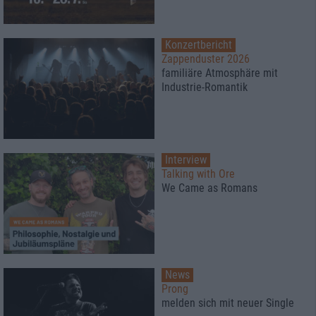
Konzertbericht
Zappenduster 2026
familiäre Atmosphäre mit
Industrie-Romantik
Interview
Talking with Ore
We Came as Romans
News
Prong
melden sich mit neuer Single