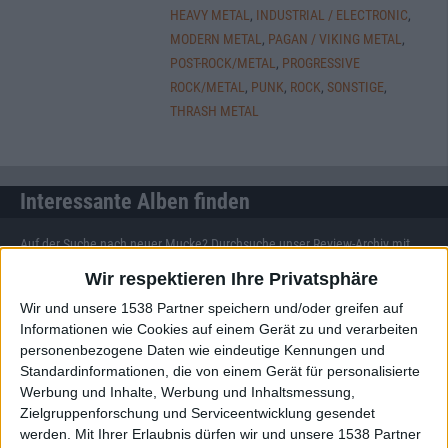
HEAVY METAL
,
INDUSTRIAL / ELECTRONIC
,
MODERN METAL
,
PAGAN / VIKING METAL
,
POST-ROCK/METAL
,
PROGRESSIVE
ROCK/METAL
,
PUNK
,
ROCK
,
SONSTIGE
,
THRASH METAL
Interessante Alben finden
Auf der Suche nach neuer Mucke? Durchsuche unser Review-Archiv mit
aktuell
38633
Reviews und lass Dich inspirieren!
Wir respektieren Ihre Privatsphäre
Wir und unsere 1538 Partner speichern und/oder greifen auf
Nach Wertung filtern
▼︎
Informationen wie Cookies auf einem Gerät zu und verarbeiten
personenbezogene Daten wie eindeutige Kennungen und
von
Standardinformationen, die von einem Gerät für personalisierte
Werbung und Inhalte, Werbung und Inhaltsmessung,
bis
Zielgruppenforschung und Serviceentwicklung gesendet
werden.
Mit Ihrer Erlaubnis dürfen wir und unsere 1538 Partner