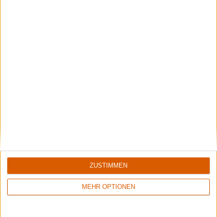
Summer Breeze Gewinnspiel
Kocht mit Starkoch Lucki Maurer
Rockharz Open Air 2026
Under the Guillotine: Wir haben ALICE COOPER abgefeiert und die Auftritte
ZUSTIMMEN
von KREATOR, HELLOWEEN, FEUERSCHWANZ und EMPEROR gesehen. Lest
unseren großen Bericht vom Rockharz 2026!
MEHR OPTIONEN
Aktuelle Reviews