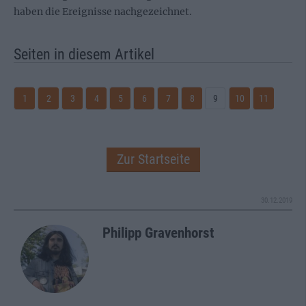
haben die Ereignisse nachgezeichnet.
Seiten in diesem Artikel
1
2
3
4
5
6
7
8
9
10
11
Zur Startseite
30.12.2019
Philipp Gravenhorst