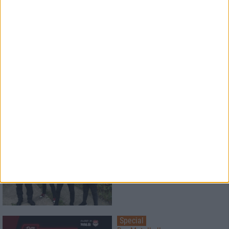
einer brandneuen Band!
Interview
talking with Ore
Billy Talent
Interview
Left To Die
Breathe The Spirit
Special