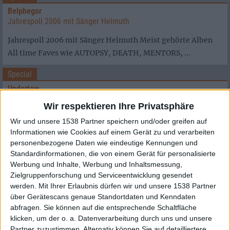
Belphegor
Jahrespoll 2006 mit Sänger Helmuth
Jahrespoll 2006 mit Sänger Helmuth Meist gehörte Alben
All time Faves wie AUTOPSY, DEATH, MENTORS, ...
Special
Undertow
Jahrespoll 2006 mit Basser Tom
Wir respektieren Ihre Privatsphäre
Jahrespoll 2006 mit Basser Tom Meist gehörte Alben Nur
Wir und unsere 1538 Partner speichern und/oder greifen auf
Alben aus 2006, nur Metal-Artiges, keine ...
Informationen wie Cookies auf einem Gerät zu und verarbeiten
personenbezogene Daten wie eindeutige Kennungen und
Standardinformationen, die von einem Gerät für personalisierte
Werbung und Inhalte, Werbung und Inhaltsmessung,
Zielgruppenforschung und Serviceentwicklung gesendet
werden.
Mit Ihrer Erlaubnis dürfen wir und unsere 1538 Partner
über Gerätescans genaue Standortdaten und Kenndaten
abfragen. Sie können auf die entsprechende Schaltfläche
klicken, um der o. a. Datenverarbeitung durch uns und unsere
Partner zuzustimmen. Alternativ können Sie auf detailliertere