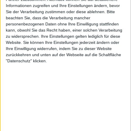
Informationen zugreifen und Ihre Einstellungen ändern, bevor
Sie der Verarbeitung zustimmen oder diese ablehnen.
Bitte
beachten Sie, dass die Verarbeitung mancher
personenbezogenen Daten ohne Ihre Einwilligung stattfinden
kann, obwohl Sie das Recht haben, einer solchen Verarbeitung
Special
zu widersprechen. Ihre Einstellungen gelten lediglich für diese
Website. Sie können Ihre Einstellungen jederzeit ändern oder
Born From Pain
Ihre Einwilligung widerrufen, indem Sie zu dieser Website
Song By Song zum neuen Album "War"
zurückkehren und unten auf der Webseite auf die Schaltfläche
Die einzelnen Songs des neuen BORN FROM PAIN Albums
"Datenschutz" klicken.
"War" kommentiert die Band in ihren ...