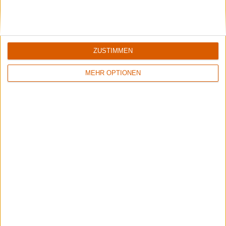
Kaltenberger Ritterturnier 2026
Eine Reise ins Mittelalter!
ZUSTIMMEN
MEHR OPTIONEN
Rockharz 2026
Das meint die Redaktion
Aktuelle Reviews