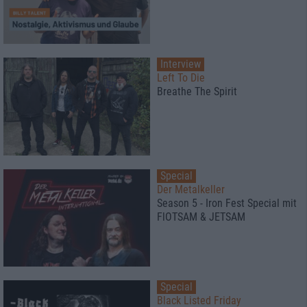
Interview
Left To Die
Breathe The Spirit
Special
Der Metalkeller
Season 5 - Iron Fest Special mit
FlOTSAM & JETSAM
Special
Black Listed Friday