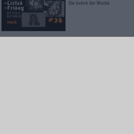
Die 6+6+6 der Woche
Interview
Talking with Ore
Ankor
News
Gewinnspiel
Koche mit Lucki Maurer