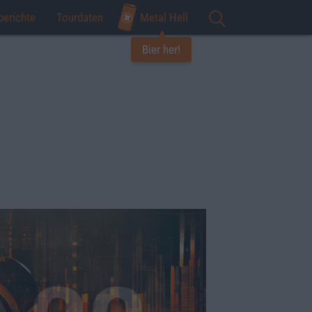
berichte
Tourdaten
Metal Hell
Bier her!