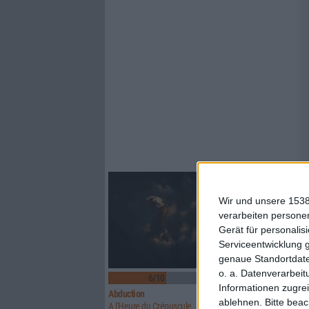
Wir und unsere 1538
verarbeiten persone
Gerät für personali
Serviceentwicklung 
genaue Standortdate
o. a. Datenverarbeit
6/10
6/10
Informationen zugrei
Abduction
Above Aurora
ablehnen.
Bitte bea
A l'Heure du Crépuscule
Path To Ruin