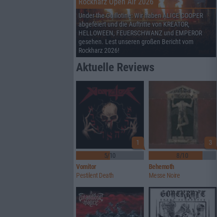
Rockharz Open Air 2026
Under the Guillotine: Wir haben ALICE COOPER
abgefeiert und die Auftritte von KREATOR,
HELLOWEEN, FEUERSCHWANZ und EMPEROR
gesehen. Lest unseren großen Bericht vom
Rockharz 2026!
Aktuelle Reviews
1
3
5/10
8/10
Vomitor
Behemoth
Pestilent Death
Messe Noire