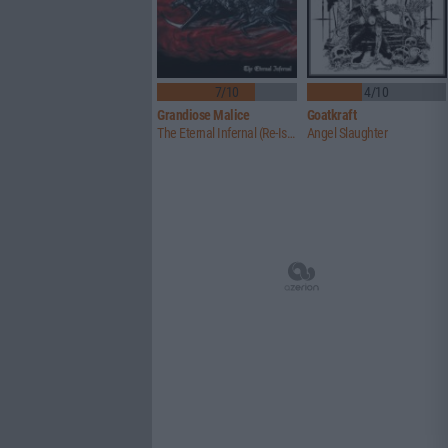
7/10
4/10
Grandiose Malice
Goatkraft
The Eternal Infernal (Re-Issue)
Angel Slaughter