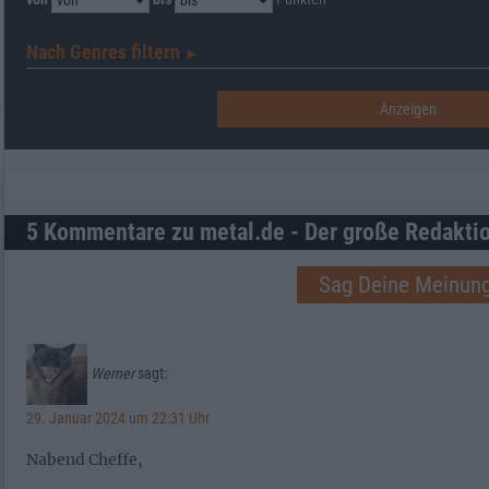
Nach Genres filtern
►︎
5 Kommentare zu metal.de - Der große Redakti
Sag Deine Meinung
Werner
sagt:
29. Januar 2024 um 22:31 Uhr
Nabend Cheffe,