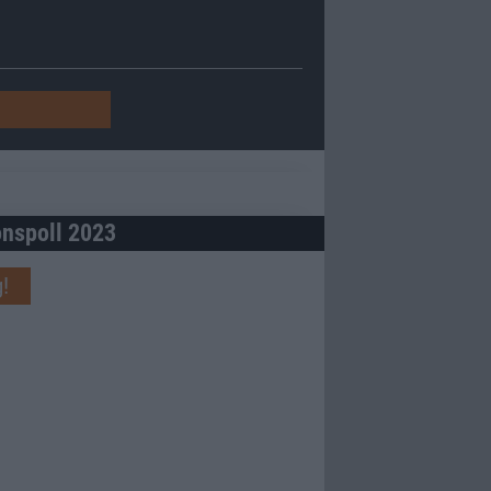
onspoll 2023
!