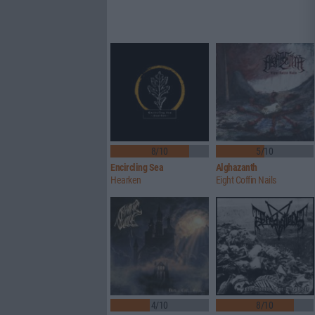
8/10
5/10
Encircling Sea
Alghazanth
Hearken
Eight Coffin Nails
4/10
8/10