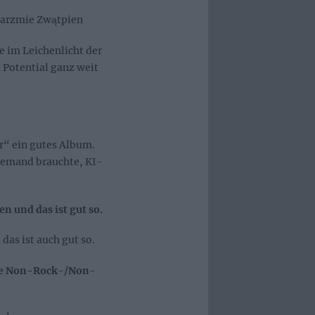
arzmie Zw​ą​tpien
 im Leichenlicht der
g Potential ganz weit
“ ein gutes Album.
niemand brauchte, KI-
n und das ist gut so.
das ist auch gut so.
die Non-Rock-/Non-