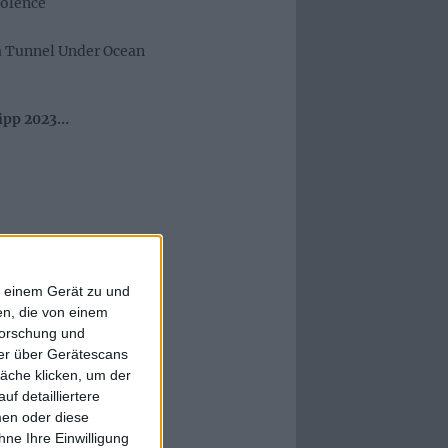
olence
a Tunnel Under Ocean
ipp 2023…
estivals 2023
f einem Gerät zu und
n, die von einem
forschung und
ner über Gerätescans
äche klicken, um der
f detailliertere
men oder diese
ne Ihre Einwilligung