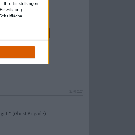
. Ihre Einstellungen
Einwilligung
Schaltfläche
10
11
12
13
14
24
28.01.2024
rget." (Ghost Brigade)