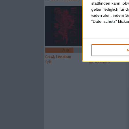
stattfinden kann, ob
gelten lediglich für 
widerrufen, indem Si
"Datenschutz" klicke
7/10
7/10
M
Crawl/ Leviathan
Glorior Belli
Split
The Apostates