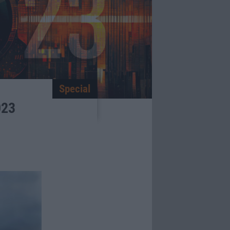
Special
023