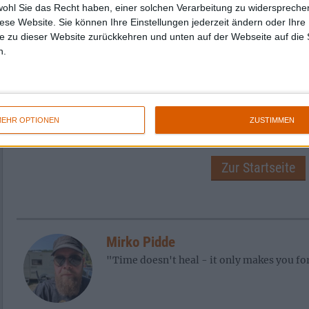
wohl Sie das Recht haben, einer solchen Verarbeitung zu widersprechen
diese Website. Sie können Ihre Einstellungen jederzeit ändern oder Ihre 
Seiten in diesem Artikel
e zu dieser Website zurückkehren und unten auf der Webseite auf die 
n.
1
2
3
4
5
6
7
8
9
15
16
17
18
19
20
21
22
23
EHR OPTIONEN
ZUSTIMMEN
Zur Startseite
Mirko Pidde
"Time doesn't heal - it only makes you fo