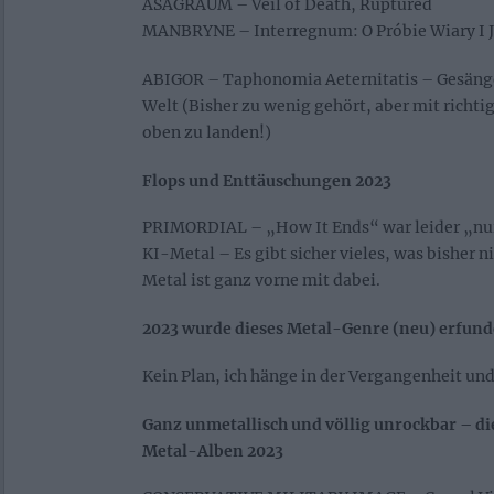
ASAGRAUM – Veil of Death, Ruptured
MANBRYNE – Interregnum: O Pr​ó​bie Wiary I J
ABIGOR – Taphonomia Aeternitatis – Gesänge
Welt (Bisher zu wenig gehört, aber mit richti
oben zu landen!)
Flops und Enttäuschungen 2023
PRIMORDIAL – „How It Ends“ war leider „nur
KI-Metal – Es gibt sicher vieles, was bisher 
Metal ist ganz vorne mit dabei.
2023 wurde dieses Metal-Genre (neu) erfunde
Kein Plan, ich hänge in der Vergangenheit und 
Ganz unmetallisch und völlig unrockbar – 
Metal-Alben 2023