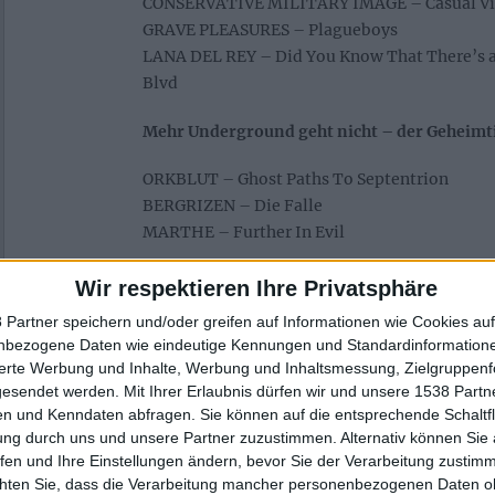
CONSERVATIVE MILITARY IMAGE – Casual Vi
GRAVE PLEASURES – Plagueboys
LANA DEL REY – Did You Know That There’s 
Blvd
Mehr Underground geht nicht – der Geheimt
ORKBLUT – Ghost Paths To Septentrion
BERGRIZEN – Die Falle
MARTHE – Further In Evil
Nass und durchgeschwitzt – Beste Konzerte/F
Wir respektieren Ihre Privatsphäre
 Partner speichern und/oder greifen auf Informationen wie Cookies au
GORGOROTH und DRUDENSANG in Berlin
nbezogene Daten wie eindeutige Kennungen und Standardinformatione
Ghosts of Dinmin
sierte Werbung und Inhalte, Werbung und Inhaltsmessung, Zielgruppen
De Mortem Et Diabolum
gesendet werden.
Mit Ihrer Erlaubnis dürfen wir und unsere 1538 Part
n und Kenndaten abfragen. Sie können auf die entsprechende Schaltfl
Dein Lieblingsmensch 2023 war/ist…
ung durch uns und unsere Partner zuzustimmen. Alternativ können Sie au
fen und Ihre Einstellungen ändern, bevor Sie der Verarbeitung zustim
Familie
chten Sie, dass die Verarbeitung mancher personenbezogenen Daten oh