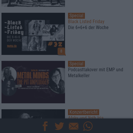
Special
Black Listed Friday
Die 6+6+6 der Woche
8
Special
Podcasttakover mit EMP und
Metalkeller
Konzertbericht
Afsky und Yoth Iria
Die nordisch-ost-europäische
Entourage in München