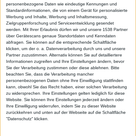
durchgehend Sahne-Bands, gerade auch außerhalb meiner
personenbezogene Daten wie eindeutige Kennungen und
Komfortzone plus durchgehend Sahne-Menschen. Freue
Standardinformationen, die von einem Gerät für personalisierte
mich schon wie Bolle auf das HOH 2024.
Werbung und Inhalte, Werbung und Inhaltsmessung,
Zielgruppenforschung und Serviceentwicklung gesendet
AHAB (Braunschweig, Jugendkirche)
werden.
Mit Ihrer Erlaubnis dürfen wir und unsere 1538 Partner
über Gerätescans genaue Standortdaten und Kenndaten
Eine unfassbar schöne Location, bester Sound, eine
abfragen. Sie können auf die entsprechende Schaltfläche
hervorragend aufgelegte Band mit einem fantastischen
klicken, um der o. a. Datenverarbeitung durch uns und unsere
neuen Album im Gepäck und dazu extrem stimmungsvolle
Partner zuzustimmen. Alternativ können Sie auf detailliertere
Mini-Lesungen von Ernie Fleetenkieker… Metal-Herz,
Informationen zugreifen und Ihre Einstellungen ändern, bevor
was willst Du mehr? Bonus: Eine riesige Schlange
Sie der Verarbeitung zustimmen oder diese ablehnen.
Bitte
Metaller, die in die Kirche wollen sieht man sonst auch
beachten Sie, dass die Verarbeitung mancher
eher selten.
personenbezogenen Daten ohne Ihre Einwilligung stattfinden
kann, obwohl Sie das Recht haben, einer solchen Verarbeitung
zu widersprechen. Ihre Einstellungen gelten lediglich für diese
Stygian Pilgrims 2023 (Braunschweig, B58)
Website. Sie können Ihre Einstellungen jederzeit ändern oder
Endlich die Neuauflage des 2019 gestarteten Mini-Doom-
Ihre Einwilligung widerrufen, indem Sie zu dieser Website
Festivals. Beste Atmosphäre, leider wohl zum letzten Mal
zurückkehren und unten auf der Webseite auf die Schaltfläche
im altehrwürdigen B58. Auch dieses Mal wieder stilsicher
"Datenschutz" klicken.
gebuchte Bands, vor allem THRONEHAMMER natürlich
totaler Abriss, soweit man bei Doom davon sprechen kann.