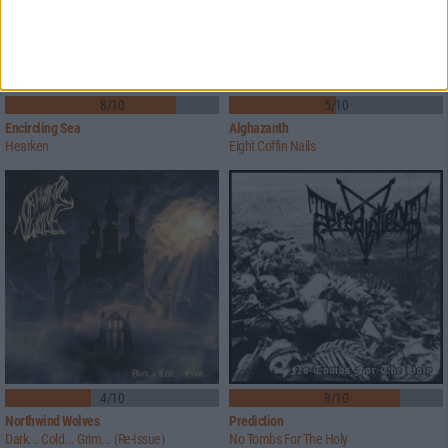
8/10
5/10
Encircling Sea
Alghazanth
Hearken
Eight Coffin Nails
4/10
8/10
Northwind Wolves
Prediction
Dark... Cold... Grim... (Re-Issue)
No Tombs For The Holy