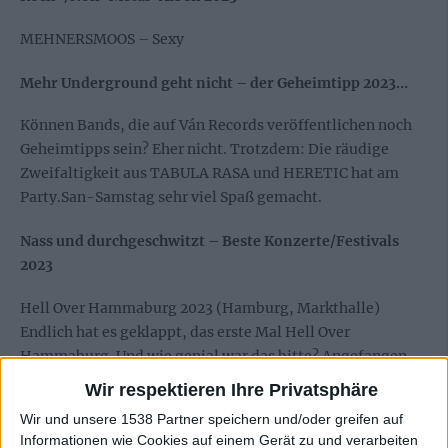
MEHNERSMOOS – Sexy
Mehr Underground geht nicht – der Geheimtipp 2023…
Können Bands, die auf Ván Records veröffentlichen noch
Geheimtipps sein? Eher nicht. Trotzdem: Die räudige
Zweifaltigkeit aus TABULA RASA und HERETIC hat am
Party.San-Samstag sehr viel Spaß gemacht.
Nass und durchgeschwitzt – Beste Konzerte/Festivals
2023
Hell Over Hammaburg 2023 (Hamburg, Markthalle)
Endlich hat es geklappt, das erste Mal Hell Over
Hammaburg. Und wie genial war das bitte? Angefangen
beim Schnacken vor dem Ibis-Hotel am Freitag mit
Wir respektieren Ihre Privatsphäre
wildfremden Menschen, dem intensivsten
Wir und unsere 1538 Partner speichern und/oder greifen auf
Konzerterlebnis des Jahres (BRUTUS) und einfach
Informationen wie Cookies auf einem Gerät zu und verarbeiten