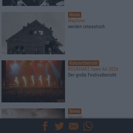
News
Wayfarer
werden cineastisch
Konzertbericht
ROCKHARZ Open Air 2026
Der große Festivalbericht
News
Servant
sorgen bald für Erleuchtung