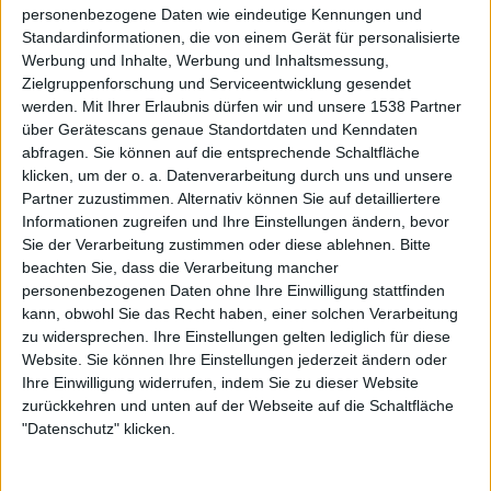
personenbezogene Daten wie eindeutige Kennungen und
geht auf mich!
Standardinformationen, die von einem Gerät für personalisierte
Werbung und Inhalte, Werbung und Inhaltsmessung,
Das Arschloch 2023 war/ist…
Zielgruppenforschung und Serviceentwicklung gesendet
werden.
Mit Ihrer Erlaubnis dürfen wir und unsere 1538 Partner
Javier Milei
über Gerätescans genaue Standortdaten und Kenndaten
abfragen. Sie können auf die entsprechende Schaltfläche
Du hast für 2024 einen Wunsch frei und der ist…
klicken, um der o. a. Datenverarbeitung durch uns und unsere
Partner zuzustimmen. Alternativ können Sie auf detailliertere
Möglichst gesund bleiben. Das Leben ist zu kurz, um es
Informationen zugreifen und Ihre Einstellungen ändern, bevor
mit krank sein zu verbringen.
Sie der Verarbeitung zustimmen oder diese ablehnen.
Bitte
beachten Sie, dass die Verarbeitung mancher
personenbezogenen Daten ohne Ihre Einwilligung stattfinden
Seiten in diesem Artikel
kann, obwohl Sie das Recht haben, einer solchen Verarbeitung
zu widersprechen. Ihre Einstellungen gelten lediglich für diese
Website. Sie können Ihre Einstellungen jederzeit ändern oder
1
2
3
4
5
6
7
8
9
10
11
Ihre Einwilligung widerrufen, indem Sie zu dieser Website
zurückkehren und unten auf der Webseite auf die Schaltfläche
12
13
14
15
16
17
18
19
20
21
22
"Datenschutz" klicken.
23
24