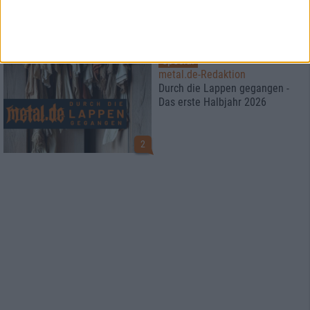
Special
metal.de-Redaktion
Durch die Lappen gegangen -
Das erste Halbjahr 2026
2