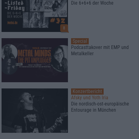
Die 6+6+6 der Woche
8
Special
Podcasttakover mit EMP und
Metalkeller
Konzertbericht
Afsky und Yoth Iria
Die nordisch-ost-europäische
Entourage in München