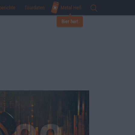
berichte
Tourdaten
Metal Hell
Bier her!