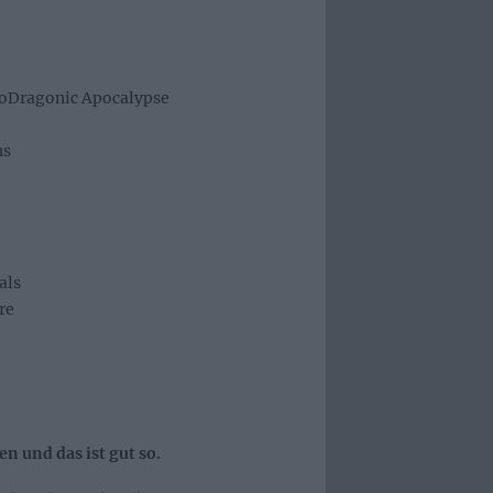
Dragonic Apocalypse
ns
als
re
n und das ist gut so.