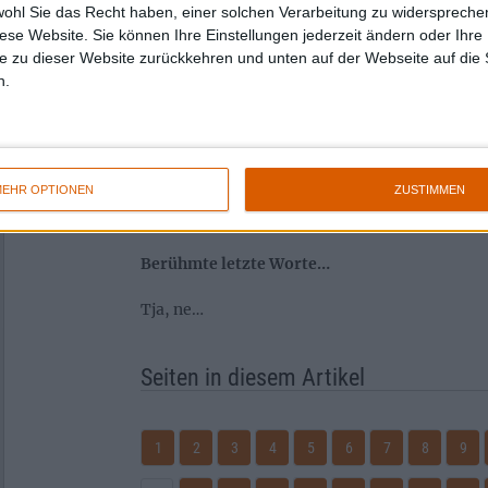
wohl Sie das Recht haben, einer solchen Verarbeitung zu widersprechen
Mein Bär und die drei moisen Ficksaftspender (
diese Website. Sie können Ihre Einstellungen jederzeit ändern oder Ihre 
e zu dieser Website zurückkehren und unten auf der Webseite auf die 
Das Arschloch 2023 war/ist…
n.
Dieses Jahr gab es so viele Kandidaten, die de
Du hast für 2024 einen Wunsch frei und der i
EHR OPTIONEN
ZUSTIMMEN
Sowas, wie die Beendigung der kriegerischen 
Berühmte letzte Worte…
Tja, ne…
Seiten in diesem Artikel
1
2
3
4
5
6
7
8
9