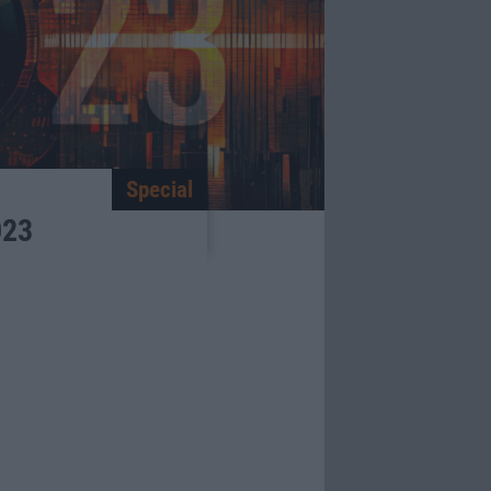
Special
023