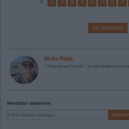
15
16
17
18
19
20
21
22
23
Zur Startseite
Mirko Pidde
"Time doesn't heal - it only makes you fo
Newsletter abonnieren