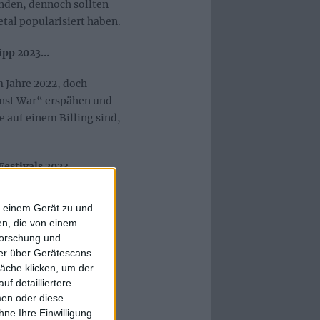
nden, dennoch sollten
al popularisiert haben.
ipp 2023…
 Jahre 2022, doch
ainst War“ erspähen und
e auf einem Billing sind,
estivals 2023
f einem Gerät zu und
n, die von einem
forschung und
ner über Gerätescans
äche klicken, um der
f detailliertere
men oder diese
ne Ihre Einwilligung