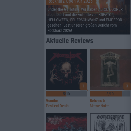
Rockharz Open Air 2026
Under the Guillotine: Wir haben ALICE COOPER
abgefeiert und die Auftritte von KREATOR,
HELLOWEEN, FEUERSCHWANZ und EMPEROR
gesehen. Lest unseren großen Bericht vom
Rockharz 2026!
Aktuelle Reviews
1
3
5/10
8/10
Vomitor
Behemoth
Pestilent Death
Messe Noire