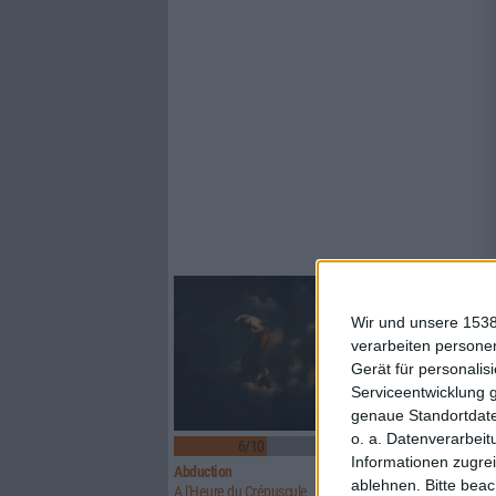
Wir und unsere 1538
verarbeiten persone
Gerät für personali
Serviceentwicklung 
genaue Standortdate
o. a. Datenverarbeit
6/10
6/10
Informationen zugrei
Abduction
Above Aurora
ablehnen.
Bitte bea
A l'Heure du Crépuscule
Path To Ruin