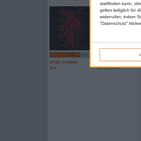
stattfinden kann, ob
gelten lediglich für 
widerrufen, indem Si
"Datenschutz" klicke
7/10
7/10
M
Crawl/ Leviathan
Glorior Belli
Split
The Apostates