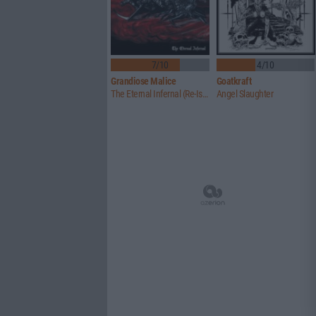
7/10
4/10
Grandiose Malice
Goatkraft
The Eternal Infernal (Re-Issue)
Angel Slaughter