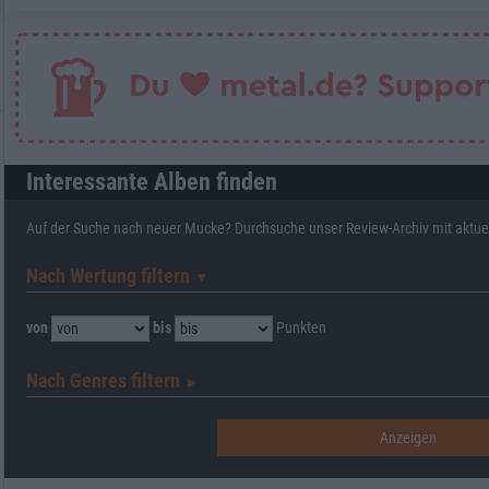
Interessante Alben finden
Auf der Suche nach neuer Mucke? Durchsuche unser Review-Archiv mit aktue
Nach Wertung filtern
▼︎
von
bis
Punkten
Nach Genres filtern
►︎