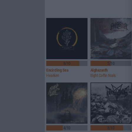
8/10
5/10
Encircling Sea
Alghazanth
Hearken
Eight Coffin Nails
4/10
8/10