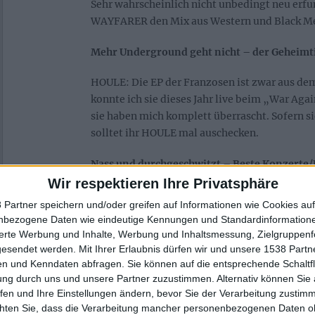
Sehr wahrscheinlich nicht unbedingt neu erfu
WAYFARER den Mix aus Western und Black Met
Mehr Underground geht nicht – der Geheimt
HOULE: Die EP der Franzosen ist zwar aus dem
konnte ich sie dieses Jahr live beim „War Ag
sie haben mich komplett überrascht. Sofern si
solltet ihr HOULE mal auschecken.
Nass und durchgeschwitzt – Beste Konzerte/F
Wir respektieren Ihre Privatsphäre
WAR AGAINST WAR II
 Partner speichern und/oder greifen auf Informationen wie Cookies au
RockHarz 23
nbezogene Daten wie eindeutige Kennungen und Standardinformatione
sierte Werbung und Inhalte, Werbung und Inhaltsmessung, Zielgruppen
metal.de hat 2023 gerockt, weil…
gesendet werden.
Mit Ihrer Erlaubnis dürfen wir und unsere 1538 Part
n und Kenndaten abfragen. Sie können auf die entsprechende Schaltfl
aus Gründen.
ung durch uns und unsere Partner zuzustimmen. Alternativ können Sie au
fen und Ihre Einstellungen ändern, bevor Sie der Verarbeitung zustim
Dein Lieblingsmensch 2023 war/ist…
chten Sie, dass die Verarbeitung mancher personenbezogenen Daten oh