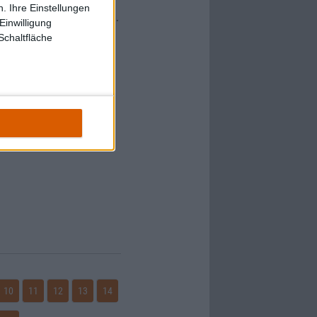
. Ihre Einstellungen
ihr wisst, wer ihr seid).
Einwilligung
Schaltfläche
n Preis verdient haben.
st…
Konflikte wäre cool.
10
11
12
13
14