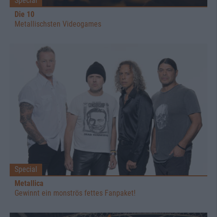
Special
Die 10
Metallischsten Videogames
Special
Metallica
Gewinnt ein monströs fettes Fanpaket!