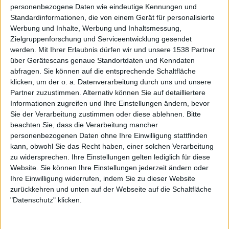
personenbezogene Daten wie eindeutige Kennungen und
Standardinformationen, die von einem Gerät für personalisierte
Werbung und Inhalte, Werbung und Inhaltsmessung,
Zielgruppenforschung und Serviceentwicklung gesendet
werden.
Mit Ihrer Erlaubnis dürfen wir und unsere 1538 Partner
über Gerätescans genaue Standortdaten und Kenndaten
abfragen. Sie können auf die entsprechende Schaltfläche
klicken, um der o. a. Datenverarbeitung durch uns und unsere
Mehr zu Metallica
Partner zuzustimmen. Alternativ können Sie auf detailliertere
Informationen zugreifen und Ihre Einstellungen ändern, bevor
Sie der Verarbeitung zustimmen oder diese ablehnen.
Bitte
BAND
METALLICA
beachten Sie, dass die Verarbeitung mancher
personenbezogenen Daten ohne Ihre Einwilligung stattfinden
STILE
OLD SCHOOL THRASH METAL
,
THRASH
kann, obwohl Sie das Recht haben, einer solchen Verarbeitung
METAL
zu widersprechen. Ihre Einstellungen gelten lediglich für diese
Website. Sie können Ihre Einstellungen jederzeit ändern oder
Ihre Einwilligung widerrufen, indem Sie zu dieser Website
zurückkehren und unten auf der Webseite auf die Schaltfläche
Interessante Alben finden
"Datenschutz" klicken.
Auf der Suche nach neuer Mucke? Durchsuche unser Review-Archiv mit
aktuell
38634
Reviews und lass Dich inspirieren!