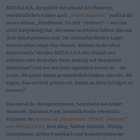
METALLICA, die größte Metalband des Planeten,
veröffentlichen 8 Jahre nach
„Death Magnetic“
endlich ihr
neues Album „Hardwired…To Self-Destruct“ – wer das
nicht mitgekriegt hat, der muss im letzten halben Jahr auf
dem Mond gewesen sein. Die unterschiedlichen Lager
wetzen schon lange ihre Messer: Können es die alten
Herren noch? Werden METALLICA den Thrash neu
erfinden oder doch eher ihren Anftrag auf Metalrente
einreichen? Und wer war jetzt eigentlich zuerst da – die
Leute, die große Bands grundsätzlich bashen oder die, die
sagen, dass es total gemein ist, Bands an alten Erfolgen zu
messen?
Das metal.de-Kompetenzteam, bestehend aus Eckart
Maronde, Christian Popp, Dominik Rothe (ebenfalls
Verfasser der
Review zu „Hardwired…To Self-Destruct“
von METALLICA
), Alex Klug, Nadine Schmidt, Philipp
Gravenhorst, Arthur Feuerbach und Jeanette Grönecke-