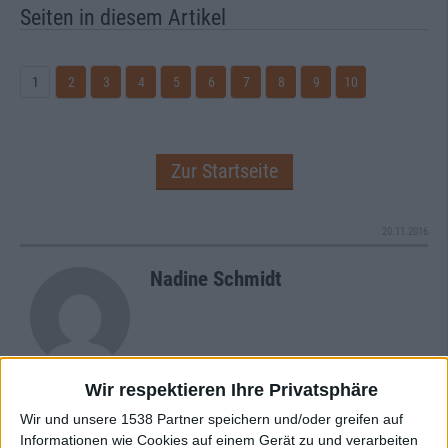
Seiten in diesem Artikel
1
2
3
4
5
6
7
8
9
10
Zur Startseite
20.11.2016
Nadine Schmidt
Wir respektieren Ihre Privatsphäre
Wir und unsere 1538 Partner speichern und/oder greifen auf
Newsletter abonnieren
Informationen wie Cookies auf einem Gerät zu und verarbeiten