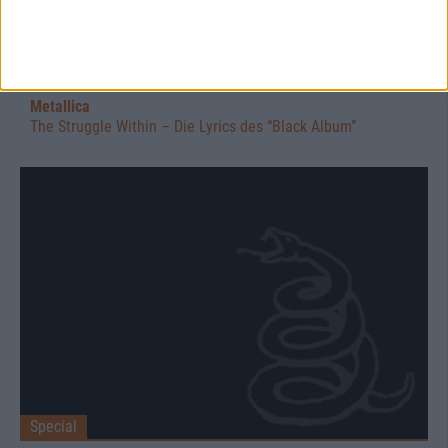
Special
Metallica
The Struggle Within – Die Lyrics des “Black Album”
Special