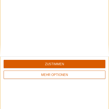
Review
8/10
Metallica
Quebec Magnetic
Review
Keine Wertung
Metallica
ZUSTIMMEN
Broken, Beat & Scarred
(CD 1 & 2)
MEHR OPTIONEN