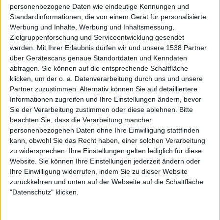
(Erstveröffentlichung: 30.07.1984)
personenbezogene Daten wie eindeutige Kennungen und
Standardinformationen, die von einem Gerät für personalisierte
Werbung und Inhalte, Werbung und Inhaltsmessung,
„Ride The Lightning“, aufgenommen im Sweet Silence
Zielgruppenforschung und Serviceentwicklung gesendet
Studios, Kopenhagen unter der Leitung von Flemming
werden.
Mit Ihrer Erlaubnis dürfen wir und unsere 1538 Partner
Rasmussen, zeigt METALLICA melodiöser und technisch
über Gerätescans genaue Standortdaten und Kenndaten
abfragen. Sie können auf die entsprechende Schaltfläche
anspruchsvoller. Viele der Stücke sind vergleichsweise
klicken, um der o. a. Datenverarbeitung durch uns und unsere
langsam, „Fade To Black“ und das abschließende
Partner zuzustimmen. Alternativ können Sie auf detailliertere
Instrumental „The Call Of Ktulu“ enthalten sogar sanft
Informationen zugreifen und Ihre Einstellungen ändern, bevor
gezupfte Gitarren. Passend dazu haben die Songs auch an
Sie der Verarbeitung zustimmen oder diese ablehnen.
Bitte
Länge zugelegt. Nachdem er durch seinen späten Einstieg
beachten Sie, dass die Verarbeitung mancher
bei METALLICA bei den Songwritingsessions zu „Kill ‚em
personenbezogenen Daten ohne Ihre Einwilligung stattfinden
All“ noch nicht teilgenommen hatte, feierte der legendäre
kann, obwohl Sie das Recht haben, einer solchen Verarbeitung
zu widersprechen. Ihre Einstellungen gelten lediglich für diese
Bassist Cliff Burton auf „Ride The Lightning“ seine
Website. Sie können Ihre Einstellungen jederzeit ändern oder
Songwritingpremiere – bei fast allen Tracks.
Ihre Einwilligung widerrufen, indem Sie zu dieser Website
zurückkehren und unten auf der Webseite auf die Schaltfläche
"Datenschutz" klicken.