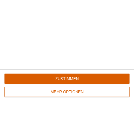
9.0: Live
Vol. 3: (The Subliminal
Verses)
Review
Review
43
ZUSTIMMEN
9/10
8/10
Slipknot
Slipknot
MEHR OPTIONEN
Disasterpieces
Iowa