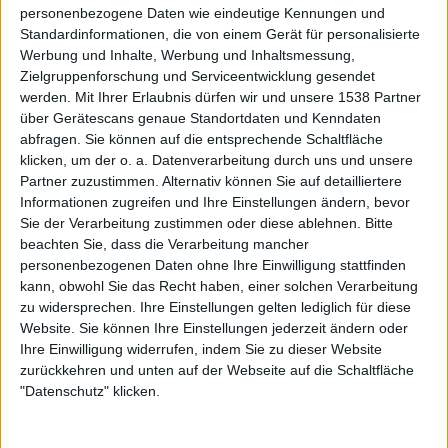
– eben das, wofür man diese Band doch eigentlich schätzt.
personenbezogene Daten wie eindeutige Kennungen und
„The Negative One“ klingt zum Beispiel nach einer
Standardinformationen, die von einem Gerät für personalisierte
halbgaren „Iowa“-B-Seite, „Sarcastrophe“ nach „Vol.
Werbung und Inhalte, Werbung und Inhaltsmessung,
3“-Ausschussware. Das ist sehr schade, aber immerhin:
Zielgruppenforschung und Serviceentwicklung gesendet
„.5: The Gray Chapter“ hinterlässt bei mir einen
werden.
Mit Ihrer Erlaubnis dürfen wir und unsere 1538 Partner
über Gerätescans genaue Standortdaten und Kenndaten
positiveren Eindruck als „All Hope Is Gone“, das mit
abfragen. Sie können auf die entsprechende Schaltfläche
Abstand schwächste Werk der SLIPKNOT-Diskographie.
klicken, um der o. a. Datenverarbeitung durch uns und unsere
Partner zuzustimmen. Alternativ können Sie auf detailliertere
Stephan Möller (5/10 Punkten)
Informationen zugreifen und Ihre Einstellungen ändern, bevor
Sie der Verarbeitung zustimmen oder diese ablehnen.
Bitte
beachten Sie, dass die Verarbeitung mancher
personenbezogenen Daten ohne Ihre Einwilligung stattfinden
kann, obwohl Sie das Recht haben, einer solchen Verarbeitung
zu widersprechen. Ihre Einstellungen gelten lediglich für diese
Website. Sie können Ihre Einstellungen jederzeit ändern oder
Ihre Einwilligung widerrufen, indem Sie zu dieser Website
zurückkehren und unten auf der Webseite auf die Schaltfläche
"Datenschutz" klicken.