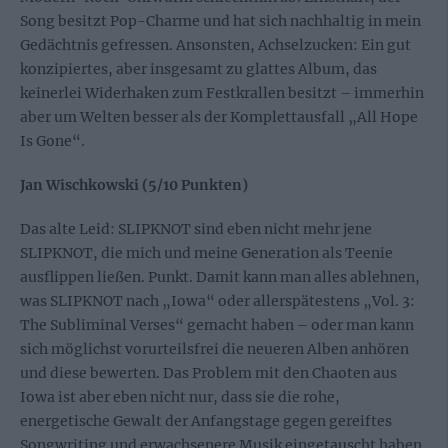
Song besitzt Pop-Charme und hat sich nachhaltig in mein
Gedächtnis gefressen. Ansonsten, Achselzucken: Ein gut
konzipiertes, aber insgesamt zu glattes Album, das
keinerlei Widerhaken zum Festkrallen besitzt – immerhin
aber um Welten besser als der Komplettausfall „All Hope
Is Gone“.
Jan Wischkowski (5/10 Punkten)
Das alte Leid: SLIPKNOT sind eben nicht mehr jene
SLIPKNOT, die mich und meine Generation als Teenie
ausflippen ließen. Punkt. Damit kann man alles ablehnen,
was SLIPKNOT nach „Iowa“ oder allerspätestens „Vol. 3:
The Subliminal Verses“ gemacht haben – oder man kann
sich möglichst vorurteilsfrei die neueren Alben anhören
und diese bewerten. Das Problem mit den Chaoten aus
Iowa ist aber eben nicht nur, dass sie die rohe,
energetische Gewalt der Anfangstage gegen gereiftes
Songwriting und erwachsenere Musik eingetauscht haben.