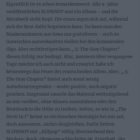
Eigentlich ist es schon bemerkenswert: Alle x-Jahre
veröffentlichen SLIPKNOT mal ein Album – und die
Metalwelt steht Kopf. Die einen regen sich auf, während
sich der Rest dafür begeistern kann. Da kann man den
Maskenmännern aus Iowa nur gratulieren – auch zu
inzwischen ausverkauften Hallen bei den kommenden
Gigs. Aber rechtfertigen kann „.5: The Gray Chapter“
diesen Erfolg nur bedingt. Klar, jammern über vergangene
Tage möchte ich auch nicht und erwartet habe ich
keineswegs das Feuer der ersten beiden Alben. Aber: „.5:
The Gray Chapter“ bietet auch sonst wenig
Aufsehenerregendes – weder positiv, noch negativ
gesehen. Insgesamt rauscht das Material weitestgehend
an mir vorüber, ohne Klauen auszufahren oder den
Blutdruck in die Höhe zu treiben. Selten, so wie in „The
Devil In I“ keimt so ein bisschen Nostalgie bei mir auf,
doch ansonsten…nichts dergleichen. Dafür liefern
SLIPKNOT mit „Killpop“ völlig überraschend den
Modern-Rock-Ohrwurm schlechthin ab. Ernsthaft, der