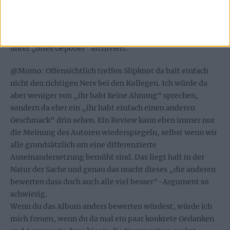
26. Oktober 2014 um 12:05 Uhr
@Sicness: Wenn du sachlich diskutieren willst, gerne,
ansonsten danke für deine Meinung, wird gedanklich
unter „olles Gepöbel“ archiviert.
@Momo: Offensichtlich treffen Slipknot da halt einfach
nicht den richtigen Nerv bei den Kollegen. Ich würde da
aber weniger von „ihr habt keine Ahnung“ sprechen,
sondern da eher ein „ihr habt einfach einen anderen
Geschmack“ drin sehen. Ein Review kann eben immer nur
die Meinung des Autoren wiederspiegeln, selbst wenn wir
alle grundsätzlich um eine differenzierte
Auseinandersetzung bemüht sind. Das liegt halt in der
Natur der Sache und genau das macht dieses „die anderen
bewerten dass doch auch alle viel besser“-Argument so
schwierig.
Wenn du das Album anders bewerten würdest, würde ich
mich freuen, wenn du da mal ein paar konkrete Gedanken