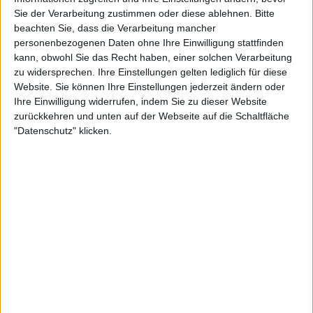
Sie der Verarbeitung zustimmen oder diese ablehnen.
Bitte
Review
Review
beachten Sie, dass die Verarbeitung mancher
personenbezogenen Daten ohne Ihre Einwilligung stattfinden
Sweet Oblivion
Arion
kann, obwohl Sie das Recht haben, einer solchen Verarbeitung
Relentless
Vultures Die Alone
zu widersprechen. Ihre Einstellungen gelten lediglich für diese
Website. Sie können Ihre Einstellungen jederzeit ändern oder
Ihre Einwilligung widerrufen, indem Sie zu dieser Website
zurückkehren und unten auf der Webseite auf die Schaltfläche
"Datenschutz" klicken.
Review
Review
Obscure Fate
Warrior Path
Raven's Call
The Mad King