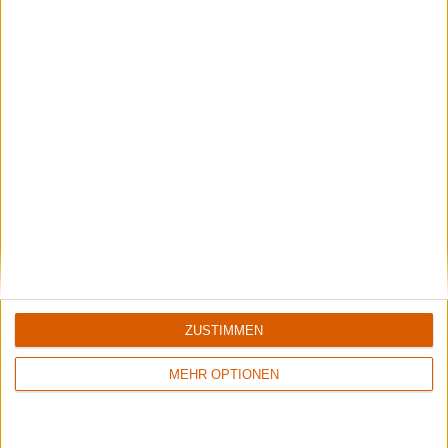
Backstage | Rettungsdienst auf dem Summer Breeze
Über Zwischenwasser, Gehörschutz und Festivalapotheke.
ZUSTIMMEN
MEHR OPTIONEN