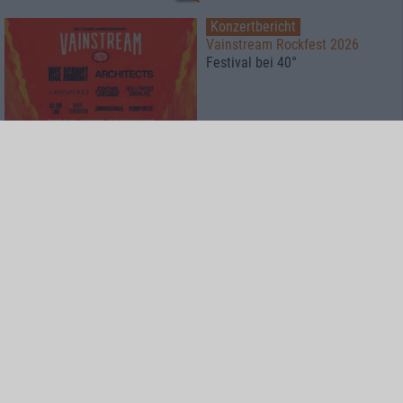
Konzertbericht
Vainstream Rockfest 2026
Festival bei 40°
Konzertbericht
Free For All Festival 2026
Super Atmosphäre zu fairen
Preisen
Konzertbericht
Metal Lake Festival 2026
Schwermetall am See