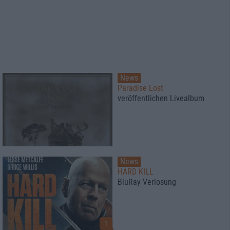
News
Paradise Lost
veröffentlichen Livealbum
News
HARD KILL
BluRay Verlosung
1