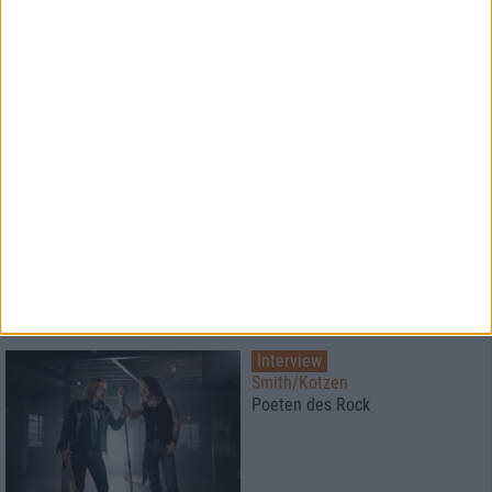
Interview
Wolvennest
Es ist so tief und schön wie
sinnlos
Interview
Greenleaf
"Wir wollten, dass die Zuhörer
etwas fühlen".
Interview
Smith/Kotzen
Poeten des Rock