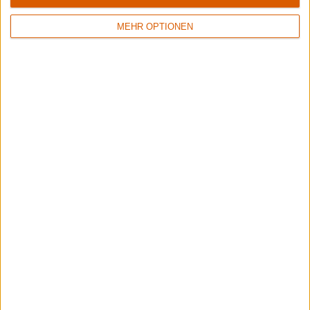
MEHR OPTIONEN
3
7/10
6/10
Hämatom
Lynx
Die Liebe ist tot
Watcher Of Skies
1
Keine Wertung
5/10
Smith/Kotzen
Signs Of Truth
Better Days
Signs Of A Future