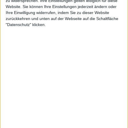
zu widersprechen. Ihre Einstellungen gelten lediglich für diese
Website. Sie können Ihre Einstellungen jederzeit ändern oder
Interessante Alben finden
Ihre Einwilligung widerrufen, indem Sie zu dieser Website
zurückkehren und unten auf der Webseite auf die Schaltfläche
Auf der Suche nach neuer Mucke? Durchsuche unser Review-Archiv mit
"Datenschutz" klicken.
aktuell
38634
Reviews und lass Dich inspirieren!
Nach Wertung filtern
▼︎
von
bis
Punkten
Nach Genres filtern
►︎