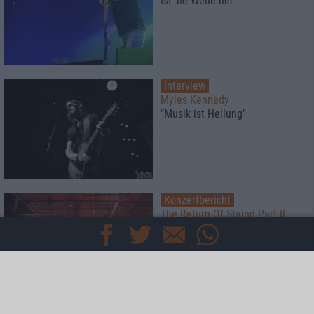
Ist 'ne Weile her
Interview
Myles Kennedy
"Musik ist Heilung"
Konzertbericht
The Return Of Staind Part II
Kurzweilige Jubiläumsfeier