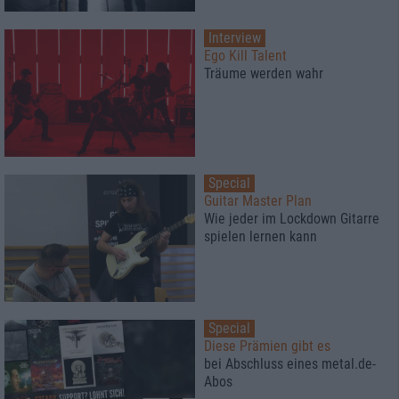
Interview
Ego Kill Talent
Träume werden wahr
Special
Guitar Master Plan
Wie jeder im Lockdown Gitarre
spielen lernen kann
Special
Diese Prämien gibt es
bei Abschluss eines metal.de-
Abos