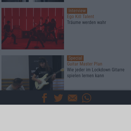
Interview
Ego Kill Talent
Träume werden wahr
Special
Guitar Master Plan
Wie jeder im Lockdown Gitarre
spielen lernen kann
Special
Diese Prämien gibt es
bei Abschluss eines metal.de-
Abos