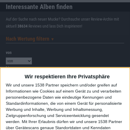
Interessante Alben finden
Auf der Suche nach neuer Mucke? Durchsuche unser Review-Archiv mit
aktuell
38634
Reviews und lass Dich inspirieren!
Nach Wertung filtern
▼︎
von
bis
Wir respektieren Ihre Privatsphäre
Punkten
Wir und unsere 1538 Partner speichern und/oder greifen auf
Informationen wie Cookies auf einem Gerät zu und verarbeiten
Nach Genres filtern
►︎
personenbezogene Daten wie eindeutige Kennungen und
Standardinformationen, die von einem Gerät für personalisierte
Werbung und Inhalte, Werbung und Inhaltsmessung,
Zielgruppenforschung und Serviceentwicklung gesendet
werden.
Mit Ihrer Erlaubnis dürfen wir und unsere 1538 Partner
über Gerätescans genaue Standortdaten und Kenndaten