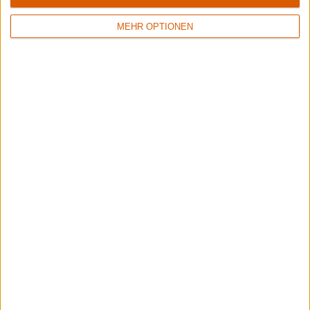
MEHR OPTIONEN
3
7/10
6/10
Hämatom
Lynx
Die Liebe ist tot
Watcher Of Skies
1
Keine Wertung
5/10
Smith/Kotzen
Signs Of Truth
Better Days
Signs Of A Future