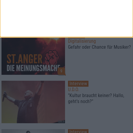
Special
Digitalisierung
Gefahr oder Chance für Musiker?
9
Interview
U.D.O.
"Kultur braucht keiner? Hallo,
geht's noch?"
Interview