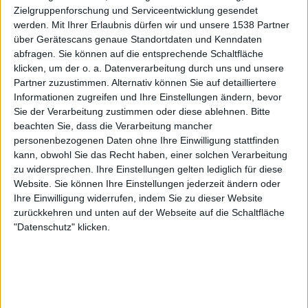
Zielgruppenforschung und Serviceentwicklung gesendet
werden.
Mit Ihrer Erlaubnis dürfen wir und unsere 1538 Partner
über Gerätescans genaue Standortdaten und Kenndaten
abfragen. Sie können auf die entsprechende Schaltfläche
klicken, um der o. a. Datenverarbeitung durch uns und unsere
Partner zuzustimmen. Alternativ können Sie auf detailliertere
Galerie schließen
Galerie in groß öffnen
Informationen zugreifen und Ihre Einstellungen ändern, bevor
Sie der Verarbeitung zustimmen oder diese ablehnen.
Bitte
Galerie mit 30 Bildern: Moon Shot - Attracted To Danger Tour 2024
beachten Sie, dass die Verarbeitung mancher
personenbezogenen Daten ohne Ihre Einwilligung stattfinden
kann, obwohl Sie das Recht haben, einer solchen Verarbeitung
zu widersprechen. Ihre Einstellungen gelten lediglich für diese
Website. Sie können Ihre Einstellungen jederzeit ändern oder
Ihre Einwilligung widerrufen, indem Sie zu dieser Website
zurückkehren und unten auf der Webseite auf die Schaltfläche
"Datenschutz" klicken.
Galerie mit 19 Bildern: Moon Shot - Summer Breeze Open Air 2024