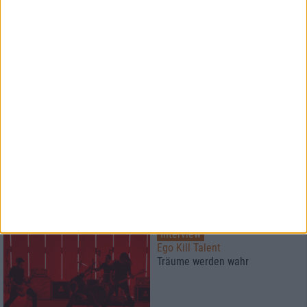
Interview
Greenleaf
"Wir wollten, dass die Zuhörer
etwas fühlen".
Interview
Smith/Kotzen
Poeten des Rock
Interview
Ego Kill Talent
Träume werden wahr