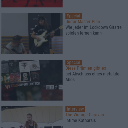
Special
Guitar Master Plan
Wie jeder im Lockdown Gitarre
spielen lernen kann
Special
Diese Prämien gibt es
bei Abschluss eines metal.de-
Abos
Interview
The Vintage Caravan
Intime Katharsis