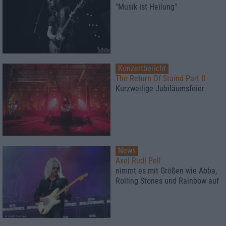
"Musik ist Heilung"
Konzertbericht
The Return Of Staind Part II
Kurzweilige Jubiläumsfeier
News
Axel Rudi Pell
nimmt es mit Größen wie Abba,
Rolling Stones und Rainbow auf