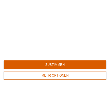
Review
13
Review
13
9/10
9/10
Feuerschwanz
Feuerschwanz
Das Elfte Gebot
Methämmer
ZUSTIMMEN
MEHR OPTIONEN
Review
3
Review
2
9/10
5/10
Feuerschwanz
Feuerschwanz
Sex Is Muss
Auf's Leben!