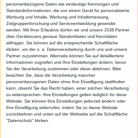
personenbezogene Daten wie eindeutige Kennungen und
Standardinformationen, die von einem Gerät für personalisierte
Werbung und Inhalte, Werbung und Inhaltsmessung,
Galerie mit 26 Bildern: Feuerschwanz – Memento Mori Tour 2023 in
Zielgruppenforschung und Serviceentwicklung gesendet
Stuttgart
werden.
Mit Ihrer Erlaubnis dürfen wir und unsere 1538 Partner
über Gerätescans genaue Standortdaten und Kenndaten
abfragen. Sie können auf die entsprechende Schaltfläche
klicken, um der o. a. Datenverarbeitung durch uns und unsere
Partner zuzustimmen. Alternativ können Sie auf detailliertere
Informationen zugreifen und Ihre Einstellungen ändern, bevor
Sie der Verarbeitung zustimmen oder diese ablehnen.
Bitte
Galerie mit 15 Bildern: Feuerschwanz - Summer Breeze Open Air 2022
beachten Sie, dass die Verarbeitung mancher
personenbezogenen Daten ohne Ihre Einwilligung stattfinden
kann, obwohl Sie das Recht haben, einer solchen Verarbeitung
zu widersprechen. Ihre Einstellungen gelten lediglich für diese
Website. Sie können Ihre Einstellungen jederzeit ändern oder
Ihre Einwilligung widerrufen, indem Sie zu dieser Website
zurückkehren und unten auf der Webseite auf die Schaltfläche
"Datenschutz" klicken.
Galerie mit 21 Bildern: Feuerschwanz - Schlosshof Festival 2022