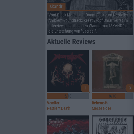
Iskandr
Vom Black Metal zum Doom Rock zum Neofolk-
Ambient-Soundtrack: Kreativkopf Omar verrät im
Interview alles über den Wandel von ISKANDR und
die Entstehung von "Sacraal".
Aktuelle Reviews
1
3
5/10
8/10
Vomitor
Behemoth
Pestilent Death
Messe Noire