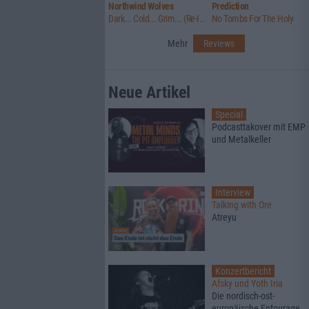
Northwind Wolves
Prediction
Dark... Cold... Grim... (Re-Issue)
No Tombs For The Holy
Mehr
Reviews
Neue Artikel
Special
Podcasttakover mit EMP
und Metalkeller
Interview
Talking with Ore
Atreyu
Konzertbericht
Afsky und Yoth Iria
Die nordisch-ost-
europäische Entourage