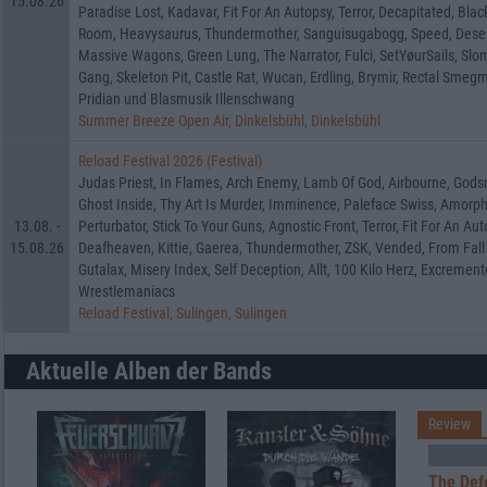
15.08.26
Paradise Lost, Kadavar, Fit For An Autopsy, Terror, Decapitated, Blac
Room, Heavysaurus, Thundermother, Sanguisugabogg, Speed, Deser
Massive Wagons, Green Lung, The Narrator, Fulci, SetYøurSails, Slo
Gang, Skeleton Pit, Castle Rat, Wucan, Erdling, Brymir, Rectal Smegma
Pridian und Blasmusik Illenschwang
Summer Breeze Open Air, Dinkelsbühl, Dinkelsbühl
Reload Festival 2026 (Festival)
Judas Priest, In Flames, Arch Enemy, Lamb Of God, Airbourne, Godsm
Ghost Inside, Thy Art Is Murder, Imminence, Paleface Swiss, Amorphis
13.08. -
Perturbator, Stick To Your Guns, Agnostic Front, Terror, Fit For An 
15.08.26
Deafheaven, Kittie, Gaerea, Thundermother, ZSK, Vended, From Fall 
Gutalax, Misery Index, Self Deception, Allt, 100 Kilo Herz, Excrement
Wrestlemaniacs
Reload Festival, Sulingen, Sulingen
Aktuelle Alben der Bands
Review
The Def