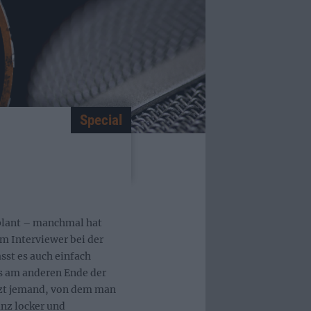
Special
eplant – manchmal hat
m Interviewer bei der
st es auch einfach
ss am anderen Ende der
itzt jemand, von dem man
anz locker und