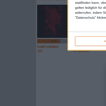
stattfinden kann, ob
gelten lediglich für 
widerrufen, indem Si
"Datenschutz" klicke
7/10
7/10
M
Crawl/ Leviathan
Glorior Belli
Split
The Apostates