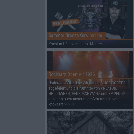
Summer Breeze Gewinnspiel
Kocht mit Starkoch Lucki Maurer
Rockharz Open Air 2026
Under the Guillotine: Wir haben ALICE COOPER
abgefeiert und die Auftritte von KREATOR,
HELLOWEEN, FEUERSCHWANZ und EMPEROR
gesehen. Lest unseren großen Bericht vom
Rockharz 2026!