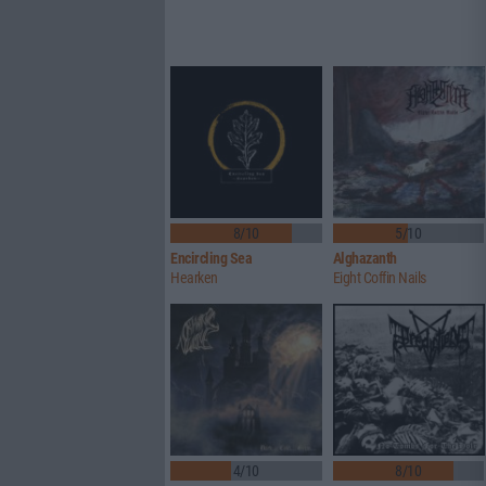
8/10
5/10
Encircling Sea
Alghazanth
Hearken
Eight Coffin Nails
4/10
8/10