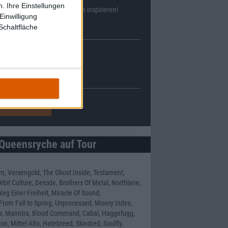
. Ihre Einstellungen
ll
38633
Reviews und lass Dich inspirieren!
Einwilligung
Schaltfläche
Queensryche auf Tour
m, Versengold, The Ghost Inside, Testament,
bit Culture, Deicide, Brothers Of Metal, Northlane,
eg Einer Freiheit, Miracle Of Sound,
From Fall to Spring, Unprocessed, Misery Index,
nds, Manntra, Blood Command, Cabal, Haggefugg,
n, Mittel Alta, Hatebreed, Skindred, Soulfly,