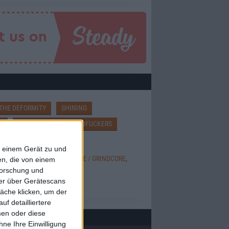
THE DEFORMITY
SHINING
W
EXCREMENTORY GRINDFUCKERS
f einem Gerät zu und
THIC / DARKWAVE
,
HARDCORE / GRINDCORE
,
n, die von einem
forschung und
ROCK/METAL
,
ROCK
ner über Gerätescans
äche klicken, um der
f detailliertere
men oder diese
ne Ihre Einwilligung