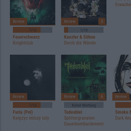
Erwach
Review
Review
5
7/10
1/10
Feuerschwanz
Kanzler & Söhne
Knightclub
Durch die Wände
Review
Review
6
Review
7/10
Keine Wertung
Furia (Pol)
Todesblei
Smoke 
Księżyc milczy luty
Splittergranaten
Dark An
Dauerbombardement