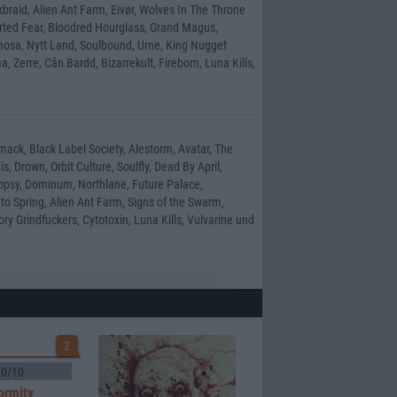
kbraid, Alien Ant Farm, Eivør, Wolves In The Throne
ted Fear, Bloodred Hourglass, Grand Magus,
mosa, Nytt Land, Soulbound, Urne, King Nugget
, Zerre, Cân Bardd, Bizarrekult, Fireborn, Luna Kills,
ack, Black Label Society, Alestorm, Avatar, The
, Drown, Orbit Culture, Soulfly, Dead By April,
Autopsy, Dominum, Northlane, Future Palace,
to Spring, Alien Ant Farm, Signs of the Swarm,
ory Grindfuckers, Cytotoxin, Luna Kills, Vulvarine und
2
0/10
ormity