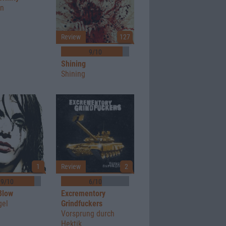
en
Review
127
9/10
Shining
Shining
1
Review
2
9/10
6/10
Blow
Excrementory
gel
Grindfuckers
Vorsprung durch
Hektik