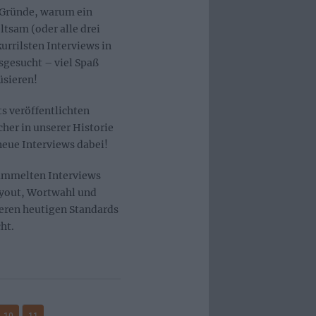
e Gründe, warum ein
ltsam (oder alle drei
urrilsten Interviews in
sgesucht – viel Spaß
üsieren!
ts veröffentlichten
cher in unserer Historie
 neue Interviews dabei!
ammelten Interviews
Layout, Wortwahl und
eren heutigen Standards
ht.