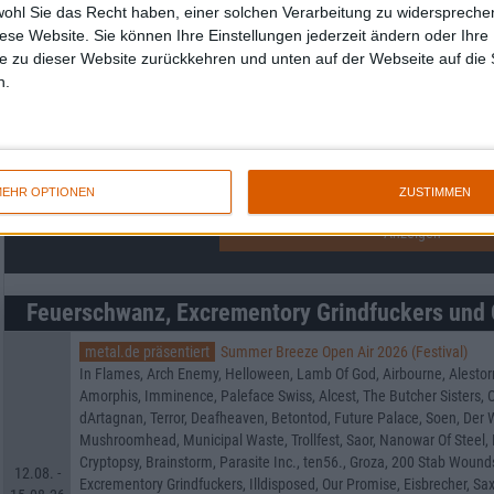
wohl Sie das Recht haben, einer solchen Verarbeitung zu widersprechen
Auf der Suche nach neuer Mucke? Durchsuche unser Review-Archiv mit aktue
diese Website. Sie können Ihre Einstellungen jederzeit ändern oder Ihre 
e zu dieser Website zurückkehren und unten auf der Webseite auf die 
Nach Wertung filtern
▼︎
n.
von
bis
Punkten
Nach Genres filtern
►︎
EHR OPTIONEN
ZUSTIMMEN
Feuerschwanz, Excrementory Grindfuckers und 
metal.de präsentiert
Summer Breeze Open Air 2026 (Festival)
In Flames, Arch Enemy, Helloween, Lamb Of God, Airbourne, Alestor
Amorphis, Imminence, Paleface Swiss, Alcest, The Butcher Sisters, Or
dArtagnan, Terror, Deafheaven, Betontod, Future Palace, Soen, Der W
Mushroomhead, Municipal Waste, Trollfest, Saor, Nanowar Of Steel, 
Cryptopsy, Brainstorm, Parasite Inc., ten56., Groza, 200 Stab Wou
12.08. -
Excrementory Grindfuckers, Illdisposed, Our Promise, Eisbrecher, Saxo