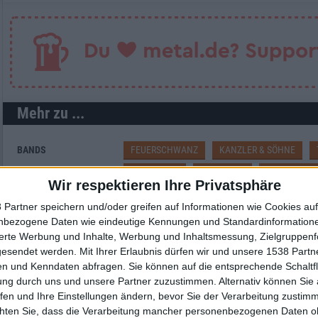
Mehr zu ...
BANDS
FEUERSCHWANZ
KANZLER & SÖHNE
FURIA (POL)
TODESBLEI
SMOKE BLO
Wir respektieren Ihre Privatsphäre
QUEENSRYCHE
 Partner speichern und/oder greifen auf Informationen wie Cookies au
STILE
BLACK METAL
,
DEATH METAL
,
DOOM METAL
,
GO
nbezogene Daten wie eindeutige Kennungen und Standardinformatione
sierte Werbung und Inhalte, Werbung und Inhaltsmessung, Zielgruppen
HEAVY METAL
,
MODERN METAL
,
PROGRESSIVE 
gesendet werden.
Mit Ihrer Erlaubnis dürfen wir und unsere 1538 Part
n und Kenndaten abfragen. Sie können auf die entsprechende Schaltfl
ung durch uns und unsere Partner zuzustimmen. Alternativ können Sie au
fen und Ihre Einstellungen ändern, bevor Sie der Verarbeitung zustim
Interessante Alben finden
chten Sie, dass die Verarbeitung mancher personenbezogenen Daten oh