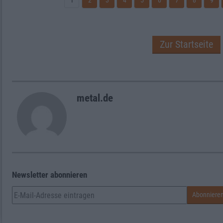
1
2
3
4
5
6
7
8
9
Zur Startseite
metal.de
Newsletter abonnieren