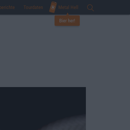
berichte
Tourdaten
Metal Hell
Bier her!