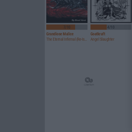
7/10
4/10
Grandiose Malice
Goatkraft
The Eternal Infernal (Re-Issue)
Angel Slaughter