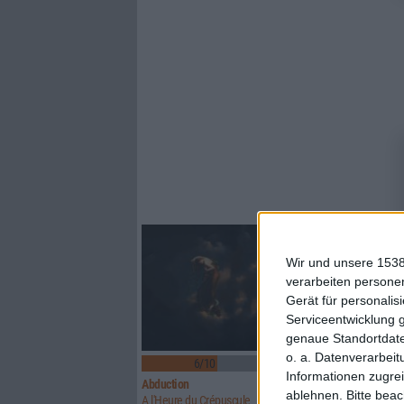
Wir und unsere 1538
verarbeiten persone
Gerät für personali
Serviceentwicklung 
genaue Standortdate
o. a. Datenverarbeit
6/10
6/10
Informationen zugrei
Abduction
Above Aurora
ablehnen.
Bitte bea
A l'Heure du Crépuscule
Path To Ruin