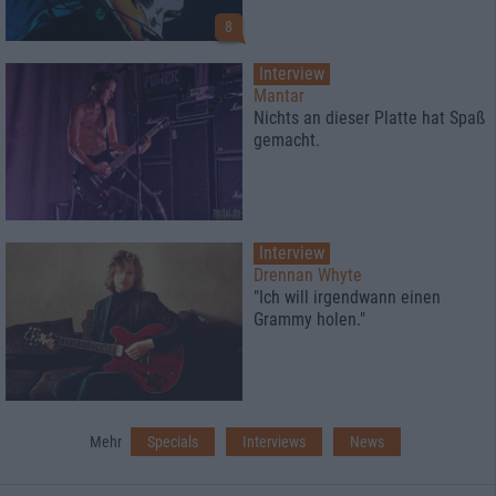
8
Interview
Mantar
Nichts an dieser Platte hat Spaß
gemacht.
Interview
Drennan Whyte
"Ich will irgendwann einen
Grammy holen."
Mehr
Specials
Interviews
News