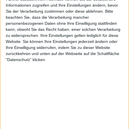
tiefen Atemzug! Ich persönlich wünsche mir einfach, dass
Informationen zugreifen und Ihre Einstellungen ändern, bevor
die Leute mehr ihr Leben leben und aufhören sich zu
Sie der Verarbeitung zustimmen oder diese ablehnen.
Bitte
streiten, zu kämpfen und generell Zeit zu verschwenden.
beachten Sie, dass die Verarbeitung mancher
Wenn da etwas gibt das du tun möchtest, und du hast die
personenbezogenen Daten ohne Ihre Einwilligung stattfinden
Möglichkeit es zu tun, dann geh und mache es. Wenn du
kann, obwohl Sie das Recht haben, einer solchen Verarbeitung
die Möglichkeit dazu nicht hast, dann geh die Schritte
zu widersprechen. Ihre Einstellungen gelten lediglich für diese
Website. Sie können Ihre Einstellungen jederzeit ändern oder
diese Möglichkeiten zu bekommen. Das Leben sollte nicht
Ihre Einwilligung widerrufen, indem Sie zu dieser Website
voller Bedauern sein, denn bevor du es realisierst bist du
zurückkehren und unten auf der Webseite auf die Schaltfläche
90 und wunderst dich, warum du nicht das Leben geleben
"Datenschutz" klicken.
hast, das du hättest leben können. Sei glücklich, umgebe
dich mit Menschen die du liebst, mache dir eine positive
Einstellung zu Eigen und benutze alles Negative als eine
Weiterbildung.
Wie verliefen die Aufnahmen mit Greg Chandler
(ESOTERIC)?
Greg Chandler ist ein unglaublicher Produzent. Wir haben
mit ihm auf allen drei Alben gearbeitet, und ich denke wir