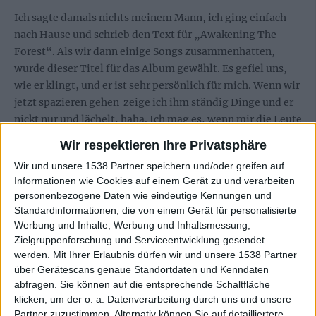
Ich sagte damals nichts meinem Mann, ich ging einfach
nach Hause und schrieb den Text für „Awakening The
Forest“. Als wir dann einige Songs zusammenhatten,
wurde dieser Titel für das Album gewählt. Es gefiel uns,
wie er klingt, und er ist sehr persönlich für mich. Wenn wir
jetzt spazieren gehen zeige ich ihm ständig Dinge und er
nickt nur und lächelt, haha. Ich mag es, wenn mir die Leute
erzählen, was die Texte und Titel ihnen bedeuten, aber
Wir respektieren Ihre Privatsphäre
grundsätzlich singe ich über die Schönheit, Wichtigkeit
Wir und unsere 1538 Partner speichern und/oder greifen auf
und Kraft der Natur, und wie sie durch die Geschichte
Informationen wie Cookies auf einem Gerät zu und verarbeiten
verwendet wurde, besonders in England. Ich singe auch
personenbezogene Daten wie eindeutige Kennungen und
aus einer persönlichen Perspektive, und einige dieser
Standardinformationen, die von einem Gerät für personalisierte
Texte sind die persönlichsten die ich je geschrieben habe.
Werbung und Inhalte, Werbung und Inhaltsmessung,
Zielgruppenforschung und Serviceentwicklung gesendet
Gibt es eine grundsätzliche Botschaft, die ihr mit
werden.
Mit Ihrer Erlaubnis dürfen wir und unsere 1538 Partner
ALUNAH ausdrücken wollt?
über Gerätescans genaue Standortdaten und Kenndaten
abfragen. Sie können auf die entsprechende Schaltfläche
klicken, um der o. a. Datenverarbeitung durch uns und unsere
Geh nach draußen, öffne deine Augen und nimm einen
Partner zuzustimmen. Alternativ können Sie auf detailliertere