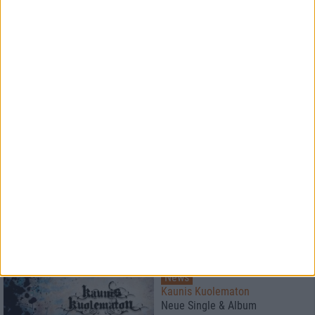
1
News
Spirit Adrift
veröffentlichen Single "Astral
Levitation"
News
Nightfall
veröffentlichen
Performancevideo von "Ishtar
(Celebrate Your Beauty)"
2
News
Kaunis Kuolematon
Neue Single & Album