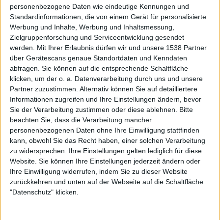
„Blackcore“ zu kreieren? Ein paar Riffs der neuen Platte
personenbezogene Daten wie eindeutige Kennungen und
hätten schon auf ein coriges Album gepaßt, oder?
Standardinformationen, die von einem Gerät für personalisierte
Werbung und Inhalte, Werbung und Inhaltsmessung,
Wir hatten keinerlei Intention, einen neuen Stil zu
Zielgruppenforschung und Serviceentwicklung gesendet
kreieren. Klar sind wir sehr erfreut, wenn Leute sagen daß
werden.
Mit Ihrer Erlaubnis dürfen wir und unsere 1538 Partner
über Gerätescans genaue Standortdaten und Kenndaten
wir mit unserer Musik frischen Wind in die Szene bringen.
abfragen. Sie können auf die entsprechende Schaltfläche
Aber diesen gleich durch eine Flagge mit neuem Namen zu
klicken, um der o. a. Datenverarbeitung durch uns und unsere
versehen, ist nicht unsere Aufgabe. Wichtig ist uns
Partner zuzustimmen. Alternativ können Sie auf detailliertere
Eigenständigkeit und Unabhängigkeit. Die Grenzen
Informationen zugreifen und Ihre Einstellungen ändern, bevor
zwischen Metal und Hardcore verschmelzen seit einigen
Sie der Verarbeitung zustimmen oder diese ablehnen.
Bitte
Jahren und wenn man so will, könnten ein paar Riffs
beachten Sie, dass die Verarbeitung mancher
tatsächlich auf ein coriges Album passen.
personenbezogenen Daten ohne Ihre Einwilligung stattfinden
kann, obwohl Sie das Recht haben, einer solchen Verarbeitung
zu widersprechen. Ihre Einstellungen gelten lediglich für diese
Fühlt Ihr Euch auf Lifeforce trotz Eures „stiltechnischen
Website. Sie können Ihre Einstellungen jederzeit ändern oder
Außenseiterdaseins“ trotzdem wohl?
Ihre Einwilligung widerrufen, indem Sie zu dieser Website
zurückkehren und unten auf der Webseite auf die Schaltfläche
Die Zusammenarbeit mit Lifeforce ist außerordentlich gut
"Datenschutz" klicken.
und wir fühlen uns sehr wohl. Das Team ist für uns der
perfekte Partner in Sachen Professionalität und Support.