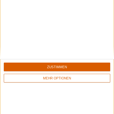
Galerie schließen
Galerie in groß öffnen
ZUSTIMMEN
Zur Startseite
MEHR OPTIONEN
13.06.2005
David