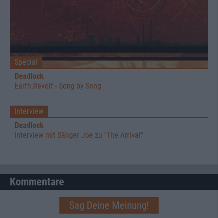
Special
Deadlock
Earth.Revolt - Song by Song
Interview
Deadlock
Interview mit Sänger Joe zu "The Arrival"
Kommentare
Sag Deine Meinung!