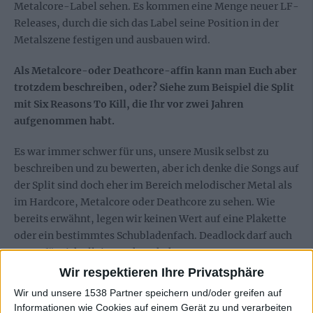
Metalcore-Label sehen. Es kommen eine Menge neuer LF-
Releases, durch die sich das Label seine Position in der
Metalszene festigen und ausbauen wird.
Als Metalcore-oder Deathcore-affin kann man Euch aber
trotzdem beschreiben, oder? Siehe zum Beispiel die Split
mit Six Reasons To Kill, die Ihr vor zwei Jahren
aufgenommen habt.
Es war immer schwer für uns, unsere Musik selbst zu
beschreiben und zu bewerten, aber ich denke die Songs auf
der Split sind doch eher im Bereich melodischer Metal als
im Hardcore, Metalcore oder Deathcore zu sehen. Wie
bereits erwähnt, legen wir keinen Wert auf eine Plakette
oder ein bestimmtes Schubladenfach. Deadlock darf auch
gerne für sich alleine stehen, hehe.
Wir respektieren Ihre Privatsphäre
Vielleicht müssen wir ja eine komplett neue Schublade
Wir und unsere 1538 Partner speichern und/oder greifen auf
öffnen. Habt Ihr vor, einen neuen Stil namens
Informationen wie Cookies auf einem Gerät zu und verarbeiten