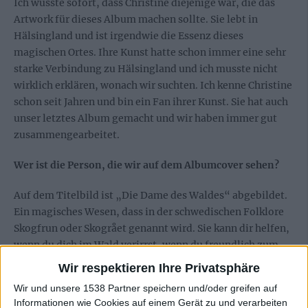
Ich wusste sofort, dass Christine diejenige war, die das
Artwork für dieses Album machen sollte. Sie lebt in
Hälsingland und ist irgendwie die Essenz dieses
magischen Ortes. Ihre Kunst hatte schon immer eine sehr
starke Verbindung zu Hälsingland und ich musste nicht
wirklich erklären, wonach wir suchten. Ich kenne Christine
schon seit Jahren und bin ein Fan ihrer Kunst. Sie hat auch
unser letztes Album gemacht und wir haben immer gut
zusammengearbeitet.
Wer ist die Person, die wir auf dem Albumcover sehen?
Auf dem Titelbild ist „Die Dame des Waldes“ abgebildet.
Ein magisches Wesen, dass in der schwedischen Folklore
Skogfrun oder Skogrået genannt wird. Sie kann dir helfen,
wenn du dich im Wald verirrst, wenn du freundlich zum
Wald bist, aber sie kann dich auch täuschen und sogar
Wir respektieren Ihre Privatsphäre
töten, wenn du nicht aufpasst.
Wir und unsere 1538 Partner speichern und/oder greifen auf
Informationen wie Cookies auf einem Gerät zu und verarbeiten