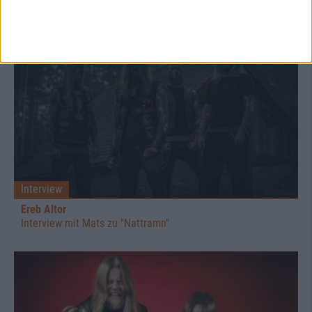
Interview
Ereb Altor
Interview mit Mats zu "Nattramn"