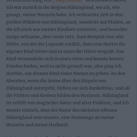
Veröffentlichung von
„Vargtimman“
beschlossen haben.
Ich war zurück in der Region Hälsingland, wo ich, wie
gesagt, meine Wurzeln habe. Ich verbrachte Zeit in den
großen Wäldern von Hälsingland, wanderte auf Pfaden, an
die ich mich aus meiner Kindheit erinnerte, und besuchte
einige seltsame, aber coole Orte. Zum Beispiel eine alte
Hütte, von der die Legende erzählt, dass eine Mutter ihr
eigenes Kind tötete und es unter der Hütte vergrub. Das
Kind verwandelte sich in einen Geist und konnte keinen
Frieden finden, weil es nicht getauft war, also ging ich
dorthin, um diesem Kind einen Namen zu geben. An den
Abenden, wenn die Sonne über den Hügeln von
Hälsingland untergeht, färben sie sich dunkelblau, und all
die Fichten und Kiefern bilden den Horizont. Hälsingland
ist erfüllt von magischer Natur und alter Folklore, und ich
wusste einfach, dass der Name des nächsten Albums
Hälsingland sein musste, eine Hommage an meine
Wurzeln und meine Herkunft.