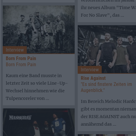
veröffentlichen im Januar
ihr neues Album "Time W
For No Slave", das ...
Interview
Born From Pain
Born From Pain
Interview
Kaum eine Band musste in
Rise Against
letzter Zeit so viele Line-Up-
"Es sind finstere Zeiten im
Augenblick."
Wechsel hinnehmen wie die
Tulpencoreler von ...
Im Bereich Melodic Hardc
gibt es momentan nieman
der RISE AGAINST auch n
annähernd das ...