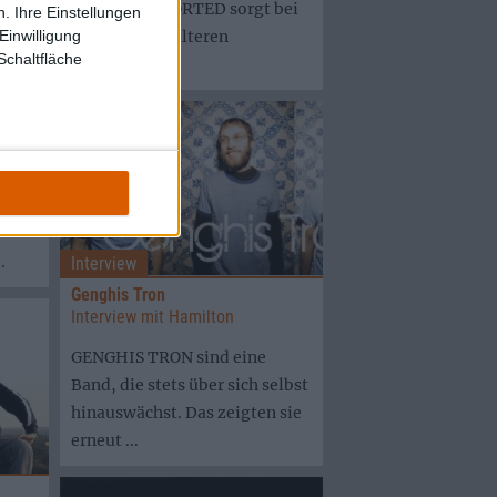
Maschine ABORTED sorgt bei
. Ihre Einstellungen
den Fans des älteren
Einwilligung
Schaltfläche
Semesters ...
 zu
ieder
ny
.
Interview
Genghis Tron
Interview mit Hamilton
GENGHIS TRON sind eine
Band, die stets über sich selbst
hinauswächst. Das zeigten sie
erneut ...