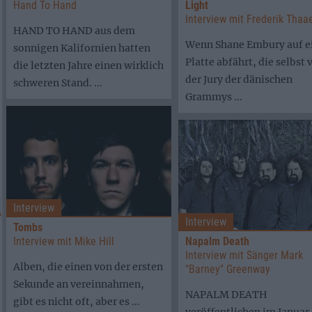
Hand To Hand
Light
Interview mit Frederik Thaa
HAND TO HAND aus dem
Wenn Shane Embury auf e
sonnigen Kalifornien hatten
Platte abfährt, die selbst 
die letzten Jahre einen wirklich
der Jury der dänischen
schweren Stand. ...
Grammys ...
Interview
Interview
Tombs
Interview mit Mike Hill
Napalm Death
Interview mit Sänger Mark
Alben, die einen von der ersten
"Barney" Greenway
Sekunde an vereinnahmen,
NAPALM DEATH
gibt es nicht oft, aber es ...