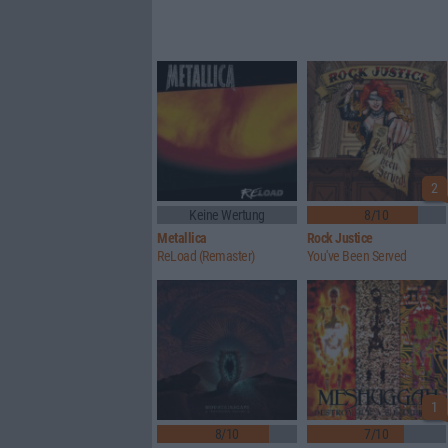
2
Keine Wertung
8/10
Metallica
Rock Justice
ReLoad (Remaster)
You've Been Served
1
8/10
7/10