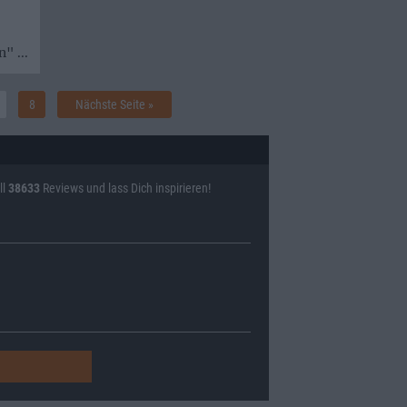
" ...
8
Nächste Seite »
ll
38633
Reviews und lass Dich inspirieren!