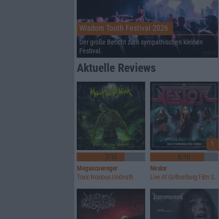
Wisdom Tooth Festival 2026
Der große Bericht zum sympathischen kleinen
Festival.
Aktuelle Reviews
1
7/10
8/10
Megascavenger
Nestor
Toxic Noxious Undeath
Live At Gothenburg Film Studios