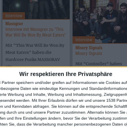
Interview
Massgrav
Interview mit Massgrav zu "This
War Will Be Won By Meat Eaters"
Interview
Mit "This War Will Be Won By
Misery Signals
Meat Eaters" haben die
Misery Signals
Hardcore Punks MASSGRAV
Mit “Controller“ haben
ein ...
MISERY SIGNALS ein
Wir respektieren Ihre Privatsphäre
Schwergewicht des
 Partner speichern und/oder greifen auf Informationen wie Cookies au
progressiven Metalcores i
nbezogene Daten wie eindeutige Kennungen und Standardinformatione
den Ring geschickt, welche
Interview
sierte Werbung und Inhalte, Werbung und Inhaltsmessung, Zielgruppen
gesendet werden.
Mit Ihrer Erlaubnis dürfen wir und unsere 1538 Part
Wolfbrigade
Vorab-Interview mit Dadde zu
n und Kenndaten abfragen. Sie können auf die entsprechende Schaltfl
"Comalive"
ung durch uns und unsere Partner zuzustimmen. Alternativ können Sie au
fen und Ihre Einstellungen ändern, bevor Sie der Verarbeitung zustim
Die schwedischen Crust-Punks
chten Sie, dass die Verarbeitung mancher personenbezogenen Daten oh