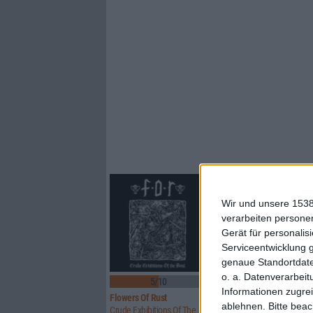
Wir und unsere 1538
verarbeiten persone
Gerät für personali
Serviceentwicklung 
genaue Standortdate
o. a. Datenverarbeit
5/10
8/10
Informationen zugrei
Flowers Of Rust
Xandria
ablehnen.
Bitte bea
Crude Exhibitions Of The Soul
Eclipse