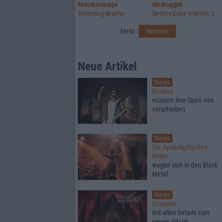
Mountainscape
Meshuggah
Traversing Realms
Destroy Erase Improve: 30th Anniversary Edition
Mehr
Reviews
Neue Artikel
News
Broilers
müssen ihre Open Airs
verschieben
News
Die Apokalyptischen
Reiter
wagen sich in den Black
Metal
News
Desaster
mit allen Details zum
neuen Album