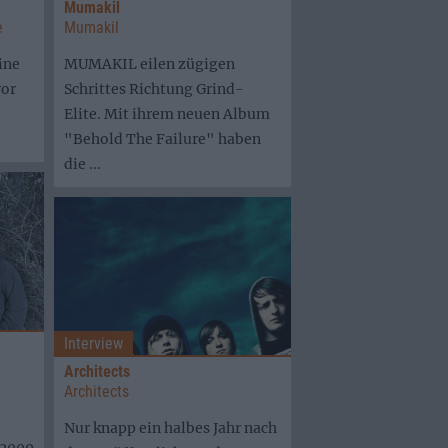
Mumakil
e
Mumakil
ine
MUMAKIL eilen zügigen
vor
Schrittes Richtung Grind-
Elite. Mit ihrem neuen Album
"Behold The Failure" haben
die ...
Interview
Architects
Architects
Nur knapp ein halbes Jahr nach