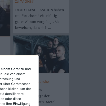
zu "Anchors"
DEAD FLESH FASHION haben
mit "Anchors" ein richtig
gutes Album vorgelegt. Sie
beweisen, dass sich ...
f einem Gerät zu und
Interview
n
n, die von einem
Aborted
s ...
forschung und
Interview mit Svencho
ner über Gerätescans
äche klicken, um der
Das neue Album
f detailliertere
"Strychnine.213" der
men oder diese
belgischen Death-Metal-
ne Ihre Einwilligung