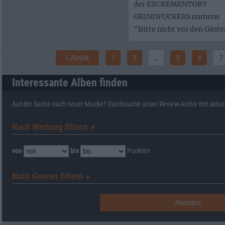
der EXCREMENTORY
GRINDFUCKERS namens
"Bitte nicht vor den Gästen
« Zurück
1
2
…
5
6
7
Interessante Alben finden
Auf der Suche nach neuer Mucke? Durchsuche unser Review-Archiv mit aktue
Nach Wertung filtern
▼︎
von
bis
Punkten
Nach Genres filtern
►︎