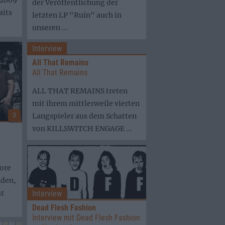
 2009
der Veröffentlichung der
aits
letzten LP "Ruin" auch in
unseren ...
Interview
All That Remains
All That Remains
ALL THAT REMAINS treten
mit ihrem mittlerweile vierten
3
Langspieler aus dem Schatten
von KILLSWITCH ENGAGE ...
ore
den,
ur
Interview
Dead Flesh Fashion
Interview mit Dead Flesh Fashion