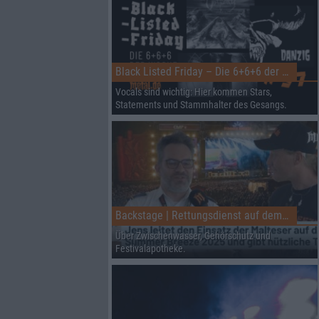
Black Listed Friday – Die 6+6+6 der Woche
Vocals sind wichtig: Hier kommen Stars,
Statements und Stammhalter des Gesangs.
Backstage | Rettungsdienst auf dem Summer Breeze
Über Zwischenwasser, Gehörschutz und
Festivalapotheke.