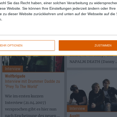
WOLFBRIGADE kündigen ein
wohl Sie das Recht haben, einer solchen Verarbeitung zu widersprechen
diese Website. Sie können Ihre Einstellungen jederzeit ändern oder Ihre 
neues Album an. Keine Frage,
e zu dieser Website zurückkehren und unten auf der Webseite auf die 
Interview
dass Drummer und
n.
Venomous Concept
Vollzeitsympathieträger ...
Interview mit Shane Embury
"Poisoned Apple"
Was passiert, wenn Mitgl
EHR OPTIONEN
ZUSTIMMEN
von BRUTAL TRUTH (Dan
Lilker, Kevin Sharp) und
NAPALM DEATH (Danny ..
Interview
Wolfbrigade
Interview mit Drummer Dadde zu
"Prey To The World"
Wie im ersten kurzen
Interview (21.04.2007)
Interview
versprochen gibt es hier nun
Auxitt
nach Erscheinung des neuen ...