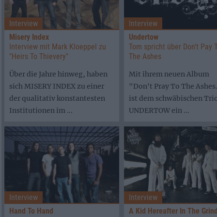
Interview
Interview
Misery Index
Undertow
Interview mit Mark Kloeppel zu
Tom spricht über Don't Pay 
"Heirs To Thievery"
The Ashes
Über die Jahre hinweg, haben
Mit ihrem neuen Album
sich MISERY INDEX zu einer
"Don't Pray To The Ashes.
der qualitativ konstantesten
ist dem schwäbischen Tri
Institutionen im ...
UNDERTOW ein ...
Interview
Interview
Hand To Hand
A Kid Hereafter In The Grin