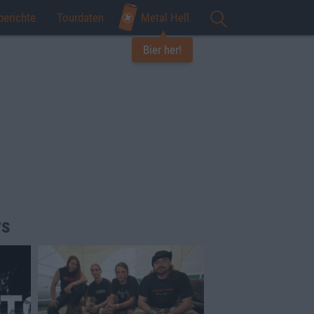
berichte
Tourdaten
Metal Hell
Bier her!
ws