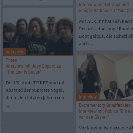
Interview mit Gitarrist und
Sänger Andreas zu "Your Sa
Mit AUXITT hat sich Restr
Records eine junge Band i
Boot geholt, die sicherlic
auch ...
Interview
Three
Interview mit Joey Eppard zu
"The End Is Begun"
Die US-Amis THREE sind mit
Abstand der bunteste Vogel,
Interview
der in den letzten Jahren sein
Excrementory Grindfuckers
...
Interview mit Rob zu "Bitte 
vor den Gästen"
Vor kurzem ist das neue 