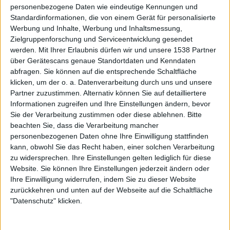
personenbezogene Daten wie eindeutige Kennungen und
Interview
Standardinformationen, die von einem Gerät für personalisierte
Werbung und Inhalte, Werbung und Inhaltsmessung,
Wucan
Zielgruppenforschung und Serviceentwicklung gesendet
"Auch Judas Priest haben Disco-Stücke geschrieben"
werden.
Mit Ihrer Erlaubnis dürfen wir und unsere 1538 Partner
WUCAN, eine junge Band aus Dresden, welche sich an
über Gerätescans genaue Standortdaten und Kenndaten
bekannte Rockgrößen der 70er Jahre orientiert. Jedoch sind
abfragen. Sie können auf die entsprechende Schaltfläche
klicken, um der o. a. Datenverarbeitung durch uns und unsere
weitere Einflüsse von Funk- oder Discomusik zu hören. Das
Partner zuzustimmen. Alternativ können Sie auf detailliertere
neue Werk „Heretic Tongues“ steht ab 20. Mai in den
Informationen zugreifen und Ihre Einstellungen ändern, bevor
Plattenläden und das Quartett tourt kreuz und quer durch
Sie der Verarbeitung zustimmen oder diese ablehnen.
Bitte
Deutschland. Sängerin Francis stellt sich unseren Fragen.
beachten Sie, dass die Verarbeitung mancher
personenbezogenen Daten ohne Ihre Einwilligung stattfinden
kann, obwohl Sie das Recht haben, einer solchen Verarbeitung
zu widersprechen. Ihre Einstellungen gelten lediglich für diese
Website. Sie können Ihre Einstellungen jederzeit ändern oder
Ihre Einwilligung widerrufen, indem Sie zu dieser Website
zurückkehren und unten auf der Webseite auf die Schaltfläche
"Datenschutz" klicken.