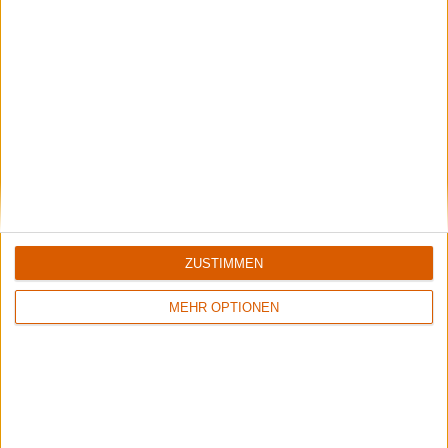
Interview
Twelve Foot Ninja
Wir machen nicht dieses Romantik-Zeug
Die 8oer, der Ninja, die Rache, die Romantik. Wir sprachen
ZUSTIMMEN
mit Stevic Mackay über die neue Platte "Vengeance".
MEHR OPTIONEN