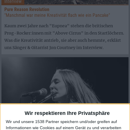
Interview
Pure Reason Revolution
"Manchmal war meine Kreativität flach wie ein Pancake"
Kaum zwei Jahre nach "Eupnea" stehen die britischen
Prog-Rocker:innen mit "Above Cirrus" in den Startlöchern.
Was die Kreativität antrieb, sie aber auch hemmte, erklärt
uns Sänger & Gitarrist Jon Courtney im Interview.
Wir respektieren Ihre Privatsphäre
Wir und unsere 1538 Partner speichern und/oder greifen auf
Informationen wie Cookies auf einem Gerät zu und verarbeiten