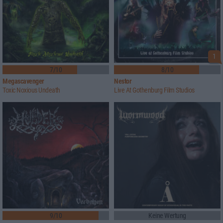
1
7/10
8/10
Megascavenger
Nestor
Toxic Noxious Undeath
Live At Gothenburg Film Studios
9/10
Keine Wertung