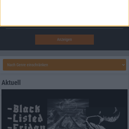
Punkten
Nach Genres filtern
►︎
Aktuell