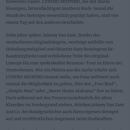
Schwester Cassie. LYNYRD SKYNYRD, die mit ihrem
bluesigen, hitverdächtigen Southern Rock-Sound die
Musik der Siebziger wesentlich geprägt haben, sind von
einem Tag auf den anderen Geschichte.
Zehn Jahre später: Johnny Van Zant, Bruder des
verstorbenen Originalsängers, vereinigt mithilfe von
Gründungsmitglied und Gitarrist Gary Rossington Ex-
Bandmitglieder und verbliebene Teile des Original-
Lineups für eine spektakuläre Reunion-Tour zu Ehren der
Verstorbenen. Wie ein Phönix aus der Asche erhebt sich
LYNYRD SKYNYRD einmal mehr, um Fans weltweit noch
einmal die Möglichkeit zu geben, Hits wie „Free Bird“,
„Simple Man“ oder „Sweet Home Alabama“ live zu hören.
Doch während auf den Touren vornehmlich die alten
Klassiker im Vordergrund stehen, drücken Johnny Van Zant
und Co. der Bandgeschichte auch ihren eigenen Stempel
auf und veröffentlichen insgesamt neun Studioalben.