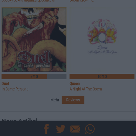
Spooky Sextravaganza Spectacular
Doom Crew Inc.
7/10
10/10
Duel
Queen
In Carne Persona
A Night At The Opera
Mehr
Reviews
Neue Artikel
Konzertbericht