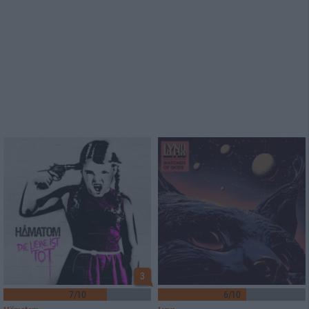
3
7/10
6/10