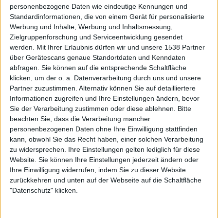
personenbezogene Daten wie eindeutige Kennungen und
Standardinformationen, die von einem Gerät für personalisierte
Werbung und Inhalte, Werbung und Inhaltsmessung,
Zielgruppenforschung und Serviceentwicklung gesendet
Hallo Rickey, vielen Dank, dass du dir die Zeit für uns
werden.
Mit Ihrer Erlaubnis dürfen wir und unsere 1538 Partner
genommen hast! Lass uns doch direkt beginnen: Mit
über Gerätescans genaue Standortdaten und Kenndaten
eurer „Last of the Street Survivors Farewell Tour“ stehen
abfragen. Sie können auf die entsprechende Schaltfläche
die Zeichen wohl endgültig auf Abschied im Hause
klicken, um der o. a. Datenverarbeitung durch uns und unsere
LYNYRD SKYNYRD. Was gab den Anstoß dazu, dass ihr
Partner zuzustimmen. Alternativ können Sie auf detailliertere
Informationen zugreifen und Ihre Einstellungen ändern, bevor
ausgerechnet jetzt aufhört?
Sie der Verarbeitung zustimmen oder diese ablehnen.
Bitte
beachten Sie, dass die Verarbeitung mancher
Naja, dafür muss man ein bisschen in der Zeit
personenbezogenen Daten ohne Ihre Einwilligung stattfinden
zurückgehen. Der Hauptgrund ist wohl ganz klar Garys
kann, obwohl Sie das Recht haben, einer solchen Verarbeitung
(Rossington; Gitarrist und einzig verbleibendes
zu widersprechen. Ihre Einstellungen gelten lediglich für diese
Gründungsmitglied, Anm. d. Red.) gesundheitlicher
Website. Sie können Ihre Einstellungen jederzeit ändern oder
Zustand. In den letzten fünf Jahren hatte er immer wieder
Ihre Einwilligung widerrufen, indem Sie zu dieser Website
starke Herzprobleme. Gary, aber auch der Rest von uns
zurückkehren und unten auf der Webseite auf die Schaltfläche
hatten einfach das Gefühl, dass es an der Zeit ist, damit
"Datenschutz" klicken.
aufzuhören, 80 bis 100 Shows im Jahr zu spielen. Das
ständige Reisen wurde irgendwann auch sehr