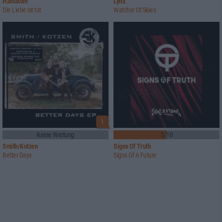
Hämatom
Lynx
Die Liebe ist tot
Watcher Of Skies
1
Keine Wertung
5/10
Smith/Kotzen
Signs Of Truth
Better Days
Signs Of A Future