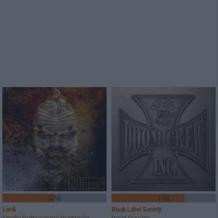
5/10
7/10
Lordi
Black Label Society